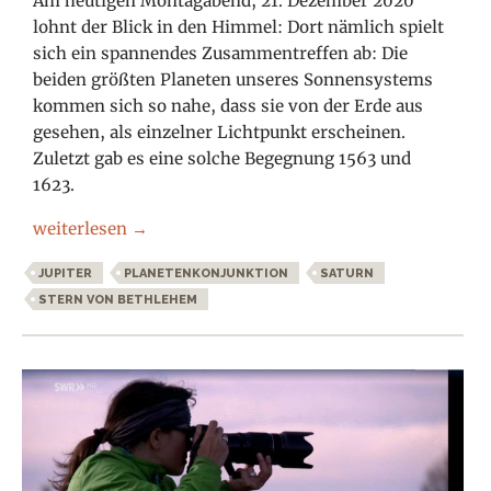
Am heutigen Montagabend, 21. Dezember 2020
lohnt der Blick in den Himmel: Dort nämlich spielt
sich ein spannendes Zusammentreffen ab: Die
beiden größten Planeten unseres Sonnensystems
kommen sich so nahe, dass sie von der Erde aus
gesehen, als einzelner Lichtpunkt erscheinen.
Zuletzt gab es eine solche Begegnung 1563 und
1623.
Jupiter und Saturn erstrahlen als Stern von Bethlehem
weiterlesen
→
JUPITER
PLANETENKONJUNKTION
SATURN
STERN VON BETHLEHEM