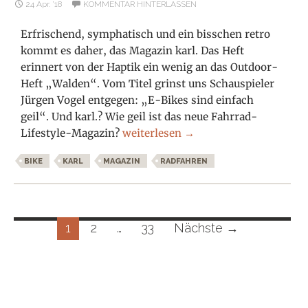
24 Apr. ’18
KOMMENTAR HINTERLASSEN
Erfrischend, symphatisch und ein bisschen retro
kommt es daher, das Magazin karl. Das Heft
erinnert von der Haptik ein wenig an das Outdoor-
Heft „Walden“. Vom Titel grinst uns Schauspieler
Jürgen Vogel entgegen: „E-Bikes sind einfach
geil“. Und karl.? Wie geil ist das neue Fahrrad-
karl. Das Walden des Radsports
Lifestyle-Magazin?
weiterlesen
→
BIKE
KARL
MAGAZIN
RADFAHREN
Beitragsnavigation
1
2
…
33
Nächste →