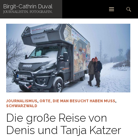
Zum
Suchen
Birgit-Cathrin Duval
Inhalt
ARCHIV DER KATEGORIE: JOURNALISMUS
JOURNALISTIN. FOTOGRAFIN.
springen
JOURNALISMUS
,
ORTE, DIE MAN BESUCHT HABEN MUSS
,
SCHWARZWALD
Die große Reise von
Denis und Tanja Katzer