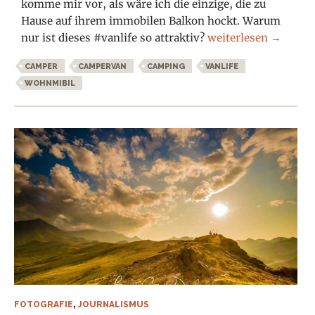
komme mir vor, als wäre ich die einzige, die zu
Hause auf ihrem immobilen Balkon hockt. Warum
#Vanlife – Warum Ca
nur ist dieses #vanlife so attraktiv?
weiterlesen
→
CAMPER
CAMPERVAN
CAMPING
VANLIFE
WOHNMIBIL
FOTOGRAFIE
,
JOURNALISMUS