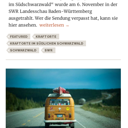
im Südschwarzwald“ wurde am 6. November in der
SWR Landesschau Baden-Württemberg
ausgetrahlt. Wer die Sendung verpasst hat, kann sie
SWR-Beitrag über Kraftorte im Schwarzw
hier ansehen.
weiterlesen
→
FEATURED
KRAFTORTE
KRAFTORTE IM SÜDLICHEN SCHWARZWALD
SCHWARZWALD
SWR