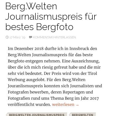
Berg.Welten
Journalismuspreis für
bestes Bergfoto
17 März ’19
KOMMENTAR HINTERLASSEN
Im Dezember 2018 durfte ich in Innsbruck den
Berg.Welten Journalismuspreis für das beste
Bergfoto entgegen nehmen. Eine Auszeichnung,
über die ich mich riesig gefreut habe und die mir
sehr viel bedeutet. Der Preis wird von der Tirol
Werbung ausgelobt. Für den Berg.Welten
Jouranlismuspreis konnten sich Journalisten und
Fotografen bewerben, deren Reportagen und
Fotografien rund ums Thema Berg im Jahr 2017
Berg.Welten Journalismuspreis fü
veröffentlicht wurden.
weiterlesen
→
BERG.WELTEN JOURNALISMUSPREIS
BERGWELTEN