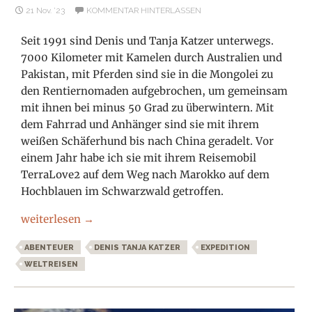
21 Nov. ’23
KOMMENTAR HINTERLASSEN
Seit 1991 sind Denis und Tanja Katzer unterwegs.
7000 Kilometer mit Kamelen durch Australien und
Pakistan, mit Pferden sind sie in die Mongolei zu
den Rentiernomaden aufgebrochen, um gemeinsam
mit ihnen bei minus 50 Grad zu überwintern. Mit
dem Fahrrad und Anhänger sind sie mit ihrem
weißen Schäferhund bis nach China geradelt. Vor
einem Jahr habe ich sie mit ihrem Reisemobil
TerraLove2 auf dem Weg nach Marokko auf dem
Hochblauen im Schwarzwald getroffen.
Die große Reise von Denis und Tanja Katzer
weiterlesen
→
ABENTEUER
DENIS TANJA KATZER
EXPEDITION
WELTREISEN