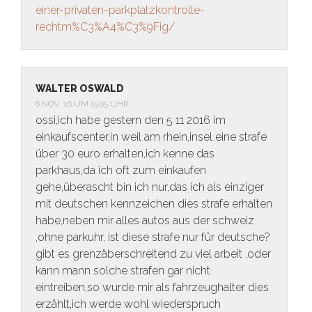
einer-privaten-parkplatzkontrolle-
rechtm%C3%A4%C3%9Fig/
WALTER OSWALD
6 NOV. ’16 UM 15:05 UHR
ossi,ich habe gestern den 5 11 2016 im
einkaufscenter,in weil am rhein,insel eine strafe
über 30 euro erhalten,ich kenne das
parkhaus,da ich oft zum einkaufen
gehe,überascht bin ich nur,das ich als einziger
mit deutschen kennzeichen dies strafe erhalten
habe,neben mir alles autos aus der schweiz
,ohne parkuhr, ist diese strafe nur für deutsche?
gibt es grenzäberschreitend zu viel arbeit ,oder
kann mann solche strafen gar nicht
eintreiben,so wurde mir als fahrzeughalter dies
erzählt,ich werde wohl wiederspruch