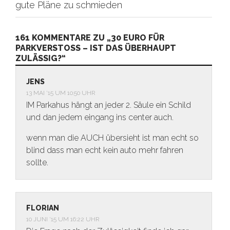
gute Pläne zu schmieden
161 KOMMENTARE ZU „30 EURO FÜR
PARKVERSTOSS – IST DAS ÜBERHAUPT Z
ULÄSSIG?“
JENS
13 MAI ’15 UM 10:50 UHR
IM Parkahus hängt an jeder 2. Säule ein Schild
und dan jedem eingang ins center auch.
wenn man die AUCH übersieht ist man echt so
blind dass man echt kein auto mehr fahren
sollte.
FLORIAN
10 JUNI ’15 UM 16:22 UHR