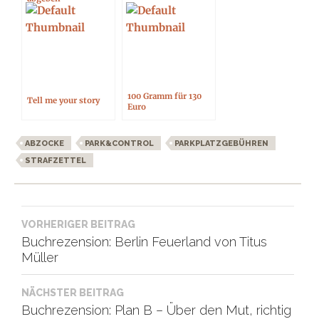
100 Gramm für 130
Tell me your story
Euro
ABZOCKE
PARK&CONTROL
PARKPLATZGEBÜHREN
STRAFZETTEL
Beitragsnavigation
VORHERIGER BEITRAG
Buchrezension: Berlin Feuerland von Titus
Müller
NÄCHSTER BEITRAG
Buchrezension: Plan B – Über den Mut, richtig