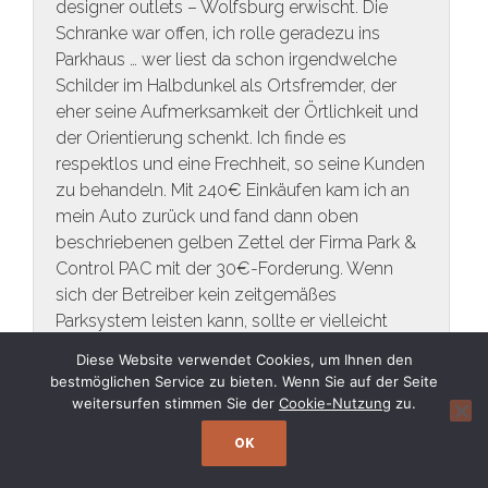
designer outlets – Wolfsburg erwischt. Die
Schranke war offen, ich rolle geradezu ins
Parkhaus … wer liest da schon irgendwelche
Schilder im Halbdunkel als Ortsfremder, der
eher seine Aufmerksamkeit der Örtlichkeit und
der Orientierung schenkt. Ich finde es
respektlos und eine Frechheit, so seine Kunden
zu behandeln. Mit 240€ Einkäufen kam ich an
mein Auto zurück und fand dann oben
beschriebenen gelben Zettel der Firma Park &
Control PAC mit der 30€-Forderung. Wenn
sich der Betreiber kein zeitgemäßes
Parksystem leisten kann, sollte er vielleicht
besser zusperren. Kundenorientierung sieht
Diese Website verwendet Cookies, um Ihnen den
anders aus, als dieses Raubrittertum. In
bestmöglichen Service zu bieten. Wenn Sie auf der Seite
Wolfsburg gibt es doch eigentlich schon
weitersurfen stimmen Sie der
Cookie-Nutzung
zu.
genug Probleme :-)
OK