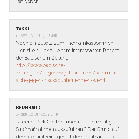
Rat geben.
TAKKI
12 SEP. ’16 UM 13:11 UHR
Noch ein Zusatz zum Thema Inkassofirmen.
Hier ist ein Link zu einem interessanten Bericht
der Badischem Zeitung:
http://www.badische-
zeitung.de/ratgeber/geldfinanzen/wie-man-
sich-gegen-inkassounternehmen-wehrt
BERNHARD
25 SEP. ’16 UM 06:21 UHR
Ist denn „Park Controll überhaupt berechtigt,
Strafmaßnahmen auszuführen ? Der Grund auf
dem geparkt wird gehört dem Kaufhaus oder