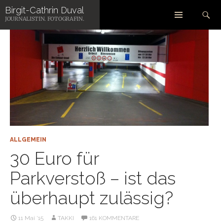
Zum
Suchen
Birgit-Cathrin Duval
Inhalt
JOURNALISTIN. FOTOGRAFIN.
springen
ALLGEMEIN
30 Euro für
Parkverstoß – ist das
überhaupt zulässig?
11 Mai ’15
TAKKI
161 KOMMENTARE