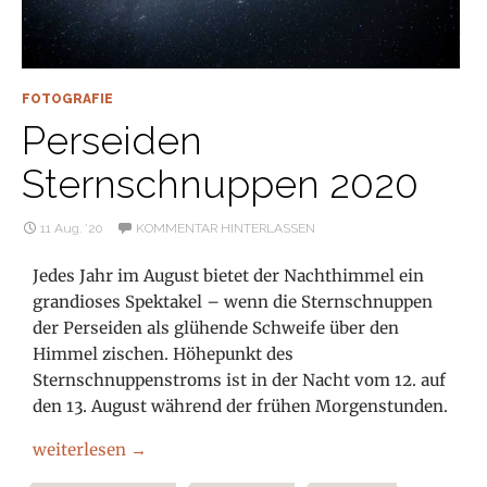
FOTOGRAFIE
Perseiden
Sternschnuppen 2020
11 Aug. ’20
KOMMENTAR HINTERLASSEN
Jedes Jahr im August bietet der Nachthimmel ein
grandioses Spektakel – wenn die Sternschnuppen
der Perseiden als glühende Schweife über den
Himmel zischen. Höhepunkt des
Sternschnuppenstroms ist in der Nacht vom 12. auf
den 13. August während der frühen Morgenstunden.
Perseiden Sternschnuppen 2020
weiterlesen
→