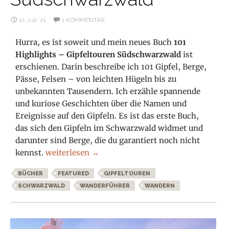
21 Juli ’21
1 KOMMENTAR
Hurra, es ist soweit und mein neues Buch
101
Highlights – Gipfeltouren Südschwarzwald
ist
erschienen. Darin beschreibe ich 101 Gipfel, Berge,
Pässe, Felsen – von leichten Hügeln bis zu
unbekannten Tausendern. Ich erzähle spannende
und kuriose Geschichten über die Namen und
Ereignisse auf den Gipfeln. Es ist das erste Buch,
das sich den Gipfeln im Schwarzwald widmet und
darunter sind Berge, die du garantiert noch nicht
101 Highlights – Gipfeltouren Südschwarzwald
kennst.
weiterlesen
→
BÜCHER
FEATURED
GIPFELTOUREN
SCHWARZWALD
WANDERFÜHRER
WANDERN