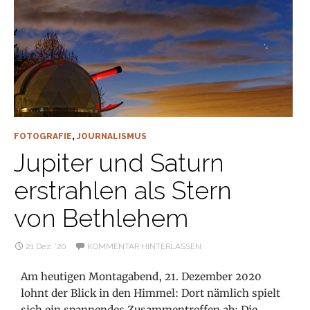
FOTOGRAFIE
,
JOURNALISMUS
Jupiter und Saturn
erstrahlen als Stern
von Bethlehem
21 Dez. ’20
KOMMENTAR HINTERLASSEN
Am heutigen Montagabend, 21. Dezember 2020
lohnt der Blick in den Himmel: Dort nämlich spielt
sich ein spannendes Zusammentreffen ab: Die