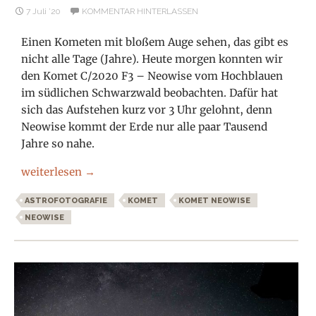
7 Juli ’20
KOMMENTAR HINTERLASSEN
Einen Kometen mit bloßem Auge sehen, das gibt es
nicht alle Tage (Jahre). Heute morgen konnten wir
den Komet C/2020 F3 – Neowise vom Hochblauen
im südlichen Schwarzwald beobachten. Dafür hat
sich das Aufstehen kurz vor 3 Uhr gelohnt, denn
Neowise kommt der Erde nur alle paar Tausend
Jahre so nahe.
Komet Neowise über dem Schwarzwald
weiterlesen
→
ASTROFOTOGRAFIE
KOMET
KOMET NEOWISE
NEOWISE