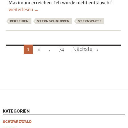
Maximum erreichen. Ich wurde nicht enttäuscht!
Perseiden Sternschnuppen 2019
weiterlesen
→
PERSEIDEN
STERNSCHNUPPEN
STERNWARTE
Beitragsnavigation
1
2
…
74
Nächste →
KATEGORIEN
SCHWARZWALD