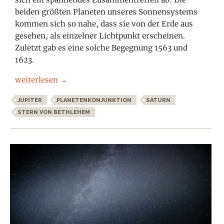
beiden größten Planeten unseres Sonnensystems
kommen sich so nahe, dass sie von der Erde aus
gesehen, als einzelner Lichtpunkt erscheinen.
Zuletzt gab es eine solche Begegnung 1563 und
1623.
Jupiter und Saturn erstrahlen als Stern von Bethlehem
weiterlesen
→
JUPITER
PLANETENKONJUNKTION
SATURN
STERN VON BETHLEHEM