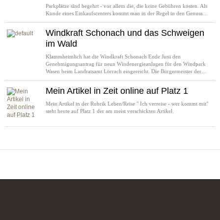
Parkplätze sind begehrt - vor allem die, die keine Gebühren kosten. Als
Kunde eines Einkaufscenters kommt man in der Regel in den Genuss…
Windkraft Schonach und das Schweigen
im Wald
Klammheimlich hat die Windkraft Schonach Ende Juni den
Genehmigungsantrag für neun Windenergieanlagen für den Windpark
Wasen beim Landratsamt Lörrach eingereicht. Die Bürgermeister der…
Mein Artikel in Zeit online auf Platz 1
Mein Artikel in der Rubrik Leben/Reise " Ich verreise - wer kommt mit"
steht heute auf Platz 1 der am meist verschickten Artikel.