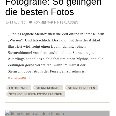
Fotografie: So gelingen
die besten Fotos
14 Aug. ’15
KOMMENTAR HINTERLASSEN
„Und es regnete Sterne“ titelt die Zeit online in ihrer Rubrik
„Wissen“. Und tatsächlich: Das Foto, mit dem der Artikel
illustriert wird, zeigt einen Baum, dahinter einen
Sternenhimmel von dem tatsächlich die Sterne „regnen“.
Allerdings handelt es sich dabei um einen Mythos, den alle
Zeitungen gerne verbreiten, wenn im Herbst der
Sternschnuppenstrom der Perseiden zu sehen ist.
Sternschnuppen-Fotografie: So gelingen die besten Fotos
weiterlesen
→
FOTOGRAFIE
STERNENHIMMEL
STERNSCHNUPPEN
STERNSCHNUPPEN FOTOGRAFIEREN