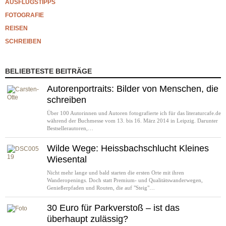
AUSFLUGSTIPPS
FOTOGRAFIE
REISEN
SCHREIBEN
BELIEBTESTE BEITRÄGE
Autorenportraits: Bilder von Menschen, die
schreiben
Über 100 Autorinnen und Autoren fotografierte ich für das literaturcafe.de
während der Buchmesse vom 13. bis 16. März 2014 in Leipzig. Darunter
Bestsellerautoren,…
Wilde Wege: Heissbachschlucht Kleines
Wiesental
Nicht mehr lange und bald starten die ersten Orte mit ihren
Wanderopenings. Doch statt Premium- und Qualitätswanderwegen,
Genießerpfaden und Routen, die auf "Steig"…
30 Euro für Parkverstoß – ist das
überhaupt zulässig?