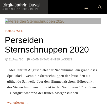
Zum
Suchen
Birgit-Cathrin Duval
SCHLAGWORT-ARCHIV: STERNSCHNUPPEN
Inhalt
JOURNALISTIN. FOTOGRAFIN.
springen
FOTOGRAFIE
Perseiden
Sternschnuppen 2020
11 Aug. ’20
KOMMENTAR HINTERLASSEN
Jedes Jahr im August bietet der Nachthimmel ein grandioses
Spektakel – wenn die Sternschnuppen der Perseiden als
glühende Schweife über den Himmel zischen. Höhepunkt
des Sternschnuppenstroms ist in der Nacht vom 12. auf den
13. August während der frühen Morgenstunden.
Perseiden Sternschnuppen 2020
weiterlesen
→