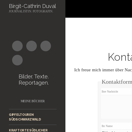
Suchen
Birgit-Cathrin Duval
JOURNALISTIN. FOTOGRAFIN.
Zum
Inhalt
springen
Kont
Ich freue mich immer über Nac
Bilder. Texte.
Kontaktform
Reportagen.
Ihre Nachricht
MEINE BÜCHER
GIPFELTOUREN
SÜDSCHWARZWALD
Ihr Name
KRAFTORTE SÜDLICHER