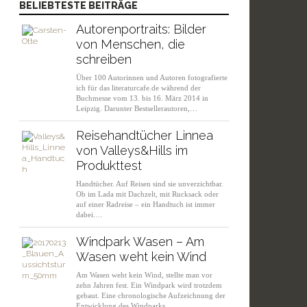
BELIEBTESTE BEITRÄGE
Autorenportraits: Bilder
von Menschen, die
schreiben
Über 100 Autorinnen und Autoren fotografierte
ich für das literaturcafe.de während der
Buchmesse vom 13. bis 16. März 2014 in
Leipzig. Darunter Bestsellerautoren,…
Reisehandtücher Linnea
von Valleys&Hills im
Produkttest
Handtücher. Auf Reisen sind sie unverzichtbar.
Ob im Lada mit Dachzelt, mit Rucksack oder
auf einer Radreise – ein Handtuch ist immer
dabei.…
Windpark Wasen – Am
Wasen weht kein Wind
Am Wasen weht kein Wind, stellte man vor
zehn Jahren fest. Ein Windpark wird trotzdem
gebaut. Eine chronologische Aufzeichnung der
Entwicklung des Windparks…