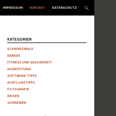
IMPRESSUM
KONTAKT
DATENSCHUTZ
KATEGORIEN
SCHWARZWALD
KANADA
FITNESS UND GESUNDHEIT
AUSRÜSTUNG
SOFTWARE-TIPPS
AUSFLUGSTIPPS
FOTOGRAFIE
REISEN
SCHREIBEN