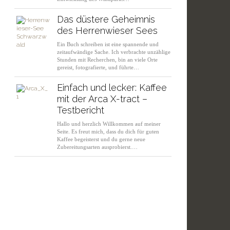
Das düstere Geheimnis
des Herrenwieser Sees
Ein Buch schreiben ist eine spannende und
zeitaufwändige Sache. Ich verbrachte unzählige
Stunden mit Recherchen, bin an viele Orte
gereist, fotografierte, und führte…
Einfach und lecker: Kaffee
mit der Arca X-tract –
Testbericht
Hallo und herzlich Willkommen auf meiner
Seite. Es freut mich, dass du dich für guten
Kaffee begeisterst und du gerne neue
Zubereitungsarten ausprobierst.…