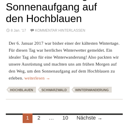
Sonnenaufgang auf
den Hochblauen
8 Jan. ’17
KOMMENTAR HINTERLASSEN
Der 6. Januar 2017 war bisher einer der kältesten Wintertage.
Für diesen Tag war herrliches Winterwetter gemeldet. Ein
idealer Tag also für eine Winterwanderung! Also packten wir
unsere Ausrüstung und machten uns am frühen Morgen auf
den Weg, um den Sonnenaufgang auf dem Hochblauen zu
Winterwanderung zum Sonnenaufgang auf den Hochblau
erleben.
weiterlesen
→
HOCHBLAUEN
SCHWARZWALD
WINTERWANDERUNG
Beitragsnavigation
1
2
…
10
Nächste →