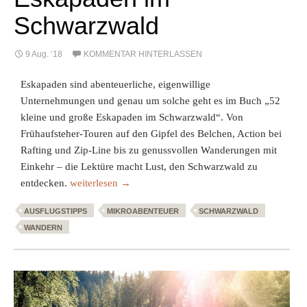
Schwarzwald
9 Aug. ’18
KOMMENTAR HINTERLASSEN
Eskapaden sind abenteuerliche, eigenwillige
Unternehmungen und genau um solche geht es im Buch „52
kleine und große Eskapaden im Schwarzwald“. Von
Frühaufsteher-Touren auf den Gipfel des Belchen, Action bei
Rafting und Zip-Line bis zu genussvollen Wanderungen mit
Einkehr – die Lektüre macht Lust, den Schwarzwald zu
Buchrezension: 52 kleine & große Eskapaden im Schw
entdecken.
weiterlesen
→
AUSFLUGSTIPPS
MIKROABENTEUER
SCHWARZWALD
WANDERN