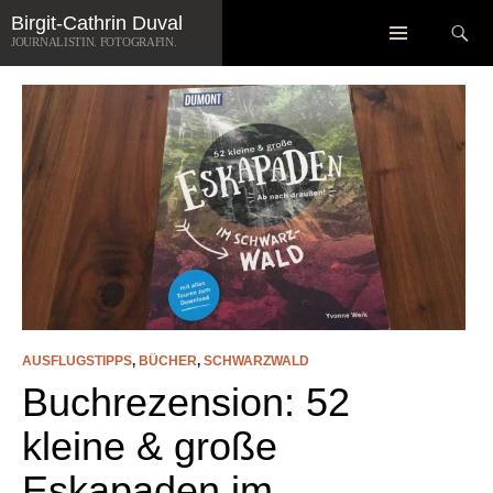
Zum
Suchen
Birgit-Cathrin Duval
ARCHIV DER KATEGORIE: AUSFLUGSTIPPS
Inhalt
JOURNALISTIN. FOTOGRAFIN.
springen
AUSFLUGSTIPPS
,
BÜCHER
,
SCHWARZWALD
Buchrezension: 52
kleine & große
Eskapaden im