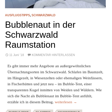
AUSFLUGSTIPPS
,
SCHWARZWALD
Bubblenaut in der
Schwarzwald
Raumstation
11 Juni ’18
KOMMENTAR HINTERLASSEN
Es gibt immer mehr Angebote an außergewöhnlichen
Übernachtungsorten im Schwarzwald. Schlafen im Baumzelt,
im Hängezelt, in Wiesenzelten oder ehemaligen Weinfässern,
in Fischerhütten und jetzt neu – im Bubble-Tent, einer
transparenten Kugel inmitten von Weiden und Wäldern. Wie
sich die Nacht als Bubblenaut im Bubble-Tent anfühlt,
Bubblenaut in der Schwarzwald Rau
erzähle ich in diesem Beitrag.
weiterlesen
→