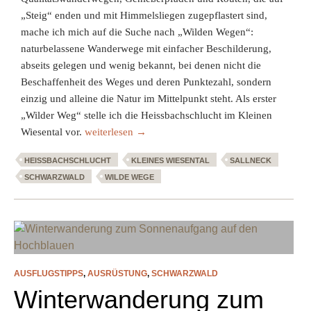
„Steig“ enden und mit Himmelsliegen zugepflastert sind,
mache ich mich auf die Suche nach „Wilden Wegen“:
naturbelassene Wanderwege mit einfacher Beschilderung,
abseits gelegen und wenig bekannt, bei denen nicht die
Beschaffenheit des Weges und deren Punktezahl, sondern
einzig und alleine die Natur im Mittelpunkt steht. Als erster
„Wilder Weg“ stelle ich die Heissbachschlucht im Kleinen
Wilde Wege: Heissbachschlucht Kleines Wiesental
Wiesental vor.
weiterlesen
→
HEISSBACHSCHLUCHT
KLEINES WIESENTAL
SALLNECK
SCHWARZWALD
WILDE WEGE
AUSFLUGSTIPPS
,
AUSRÜSTUNG
,
SCHWARZWALD
Winterwanderung zum