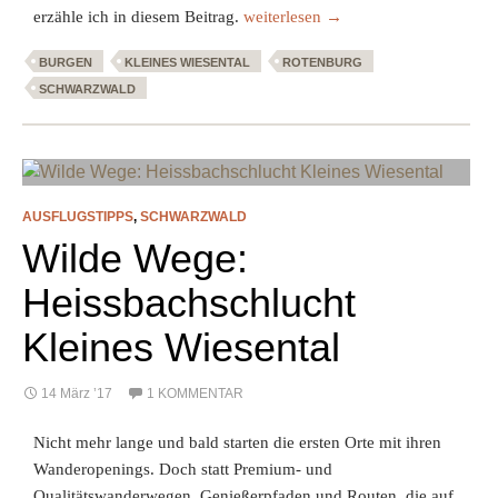
Wilde Wege: Zur Rotenburg bei Wies
erzähle ich in diesem Beitrag.
weiterlesen
→
BURGEN
KLEINES WIESENTAL
ROTENBURG
SCHWARZWALD
AUSFLUGSTIPPS
,
SCHWARZWALD
Wilde Wege:
Heissbachschlucht
Kleines Wiesental
14 März ’17
1 KOMMENTAR
Nicht mehr lange und bald starten die ersten Orte mit ihren
Wanderopenings. Doch statt Premium- und
Qualitätswanderwegen, Genießerpfaden und Routen, die auf