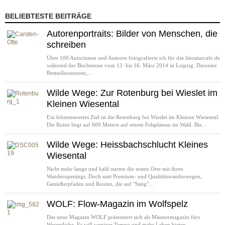
BELIEBTESTE BEITRÄGE
Autorenportraits: Bilder von Menschen, die
schreiben
Über 100 Autorinnen und Autoren fotografierte ich für das literaturcafe.de
während der Buchmesse vom 13. bis 16. März 2014 in Leipzig. Darunter
Bestsellerautoren,…
Wilde Wege: Zur Rotenburg bei Wieslet im
Kleinen Wiesental
Ein lohnenswertes Ziel ist die Rotenburg bei Wieslet im Kleinen Wiesental.
Die Ruine liegt auf 600 Metern auf einem Felsplateau im Wald. Bis…
Wilde Wege: Heissbachschlucht Kleines
Wiesental
Nicht mehr lange und bald starten die ersten Orte mit ihren
Wanderopenings. Doch statt Premium- und Qualitätswanderwegen,
Genießerpfaden und Routen, die auf "Steig"…
WOLF: Flow-Magazin im Wolfspelz
Das neue Magazin WOLF präsentiert sich als Männermagazin fürs
Wesentliche. Es will weniger Tempo und mehr Leben bieten.