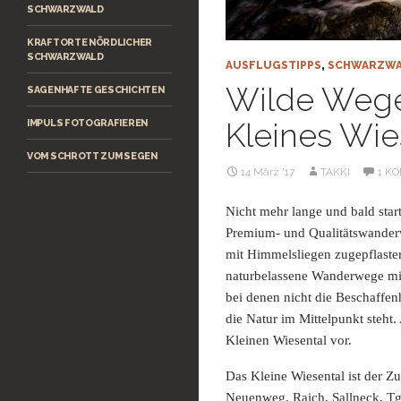
SCHWARZWALD
KRAFTORTE NÖRDLICHER
SCHWARZWALD
AUSFLUGSTIPPS
,
SCHWARZW
Wilde Wege
SAGENHAFTE GESCHICHTEN
Kleines Wie
IMPULS FOTOGRAFIEREN
VOM SCHROTT ZUM SEGEN
14 März ’17
TAKKI
1 K
Nicht mehr lange und bald star
Premium- und Qualitätswander
mit Himmelsliegen zugepflaste
naturbelassene Wanderwege mit
bei denen nicht die Beschaffe
die Natur im Mittelpunkt steht.
Kleinen Wiesental vor.
Das Kleine Wiesental ist der
Neuenweg, Raich, Sallneck, Tge