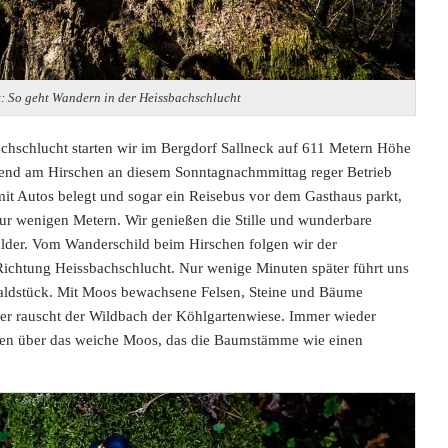
t: So geht Wandern in der Heissbachschlucht
hschlucht starten wir im Bergdorf Sallneck auf 611 Metern Höhe
end am Hirschen an diesem Sonntagnachmmittag reger Betrieb
 mit Autos belegt und sogar ein Reisebus vor dem Gasthaus parkt,
 nur wenigen Metern. Wir genießen die Stille und wunderbare
der. Vom Wanderschild beim Hirschen folgen wir der
ichtung Heissbachschlucht. Nur wenige Minuten später führt uns
aldstück. Mit Moos bewachsene Felsen, Steine und Bäume
fer rauscht der Wildbach der Köhlgartenwiese. Immer wieder
den über das weiche Moos, das die Baumstämme wie einen