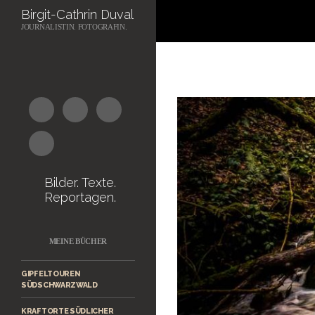
Suchen
Birgit-Cathrin Duval
JOURNALISTIN. FOTOGRAFIN.
Zum
Inhalt
springen
Bilder. Texte.
Reportagen.
MEINE BÜCHER
GIPFELTOUREN
SÜDSCHWARZWALD
KRAFTORTE SÜDLICHER