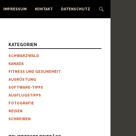
IMPRESSUM
KONTAKT
DATENSCHUTZ
KATEGORIEN
SCHWARZWALD
KANADA
FITNESS UND GESUNDHEIT
AUSRÜSTUNG
SOFTWARE-TIPPS
AUSFLUGSTIPPS
FOTOGRAFIE
REISEN
SCHREIBEN