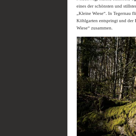
eines der schönsten und still
„Kleine Wiese“. In Tegernau f
Köhlgarten entspringt und der 
Wiese“ zusammen.