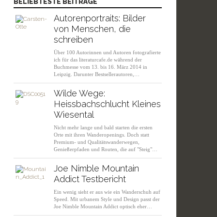
BELIEBTESTE BEITRÄGE
Autorenportraits: Bilder
von Menschen, die
schreiben
Über 100 Autorinnen und Autoren fotografierte
ich für das literaturcafe.de während der
Buchmesse vom 13. bis 16. März 2014 in
Leipzig. Darunter Bestsellerautoren,…
Wilde Wege:
Heissbachschlucht Kleines
Wiesental
Nicht mehr lange und bald starten die ersten
Orte mit ihren Wanderopenings. Doch statt
Premium- und Qualitätswanderwegen,
Genießerpfaden und Routen, die auf "Steig"…
Joe Nimble Mountain
Addict Testbericht
Ein wenig sieht er aus wie ein Wanderschuh auf
Speed. Mit urbanem Style und Design passt der
Joe Nimble Mountain Addict optisch eher…