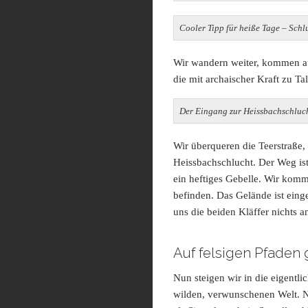
Cooler Tipp für heiße Tage – Sc
Wir wandern weiter, kommen a
die mit archaischer Kraft zu Ta
Der Eingang zur Heissbachschluc
Wir überqueren die Teerstraße,
Heissbachschlucht. Der Weg ist
ein heftiges Gebelle. Wir ko
befinden. Das Gelände ist ein
uns die beiden Kläffer nichts 
Auf felsigen Pfaden
Nun steigen wir in die eigentl
wilden, verwunschenen Welt. 