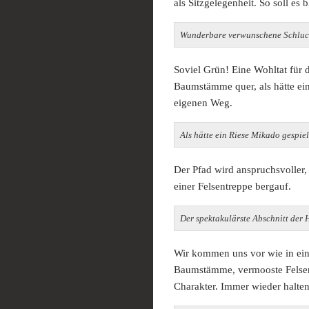
als Sitzgelegenheit. So soll es 
Wunderbare verwunschene Schluc
Soviel Grün! Eine Wohltat für 
Baumstämme quer, als hätte ein
eigenen Weg.
Als hätte ein Riese Mikado gespiel
Der Pfad wird anspruchsvoller, 
einer Felsentreppe bergauf.
Der spektakulärste Abschnitt der 
Wir kommen uns vor wie in ei
Baumstämme, vermooste Felsen
Charakter. Immer wieder halten