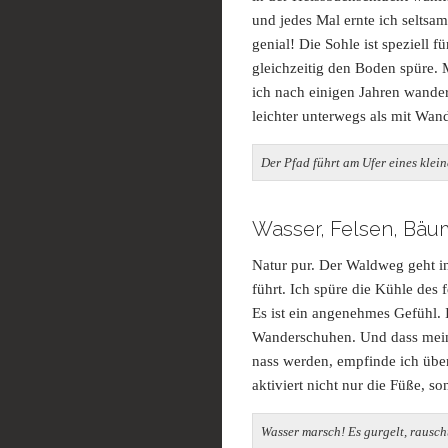
und jedes Mal ernte ich seltsa
genial! Die Sohle ist speziell f
gleichzeitig den Boden spüre. 
ich nach einigen Jahren wander
leichter unterwegs als mit Wan
Der Pfad führt am Ufer eines klei
Wasser, Felsen, Bä
Natur pur. Der Waldweg geht in
führt. Ich spüre die Kühle des
Es ist ein angenehmes Gefühl. I
Wanderschuhen. Und dass meine
nass werden, empfinde ich über
aktiviert nicht nur die Füße, 
Wasser marsch! Es gurgelt, rausch