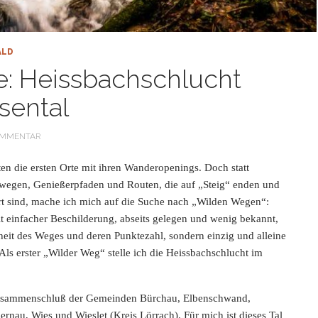
ALD
: Heissbachschlucht
sental
OMMENTAR
ten die ersten Orte mit ihren Wanderopenings. Doch statt
wegen, Genießerpfaden und Routen, die auf „Steig“ enden und
rt sind, mache
ich mich auf die Suche nach „Wilden Wegen“:
 einfacher Beschilderung, abseits gelegen und wenig bekannt,
nheit des Weges
und deren Punktezahl, sondern einzig und alleine
 Als erster „Wilder Weg“ stelle ich die Heissbachschlucht im
 Zusammenschluß der Gemeinden Bürchau, Elbenschwand,
rnau, Wies und Wieslet (Kreis Lörrach). Für mich ist dieses Tal