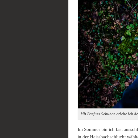
Mit Barfuss-Schuhen erlebe ich de
Im Sommer bin ich fast aussch
in der Heissbachschlucht wählt