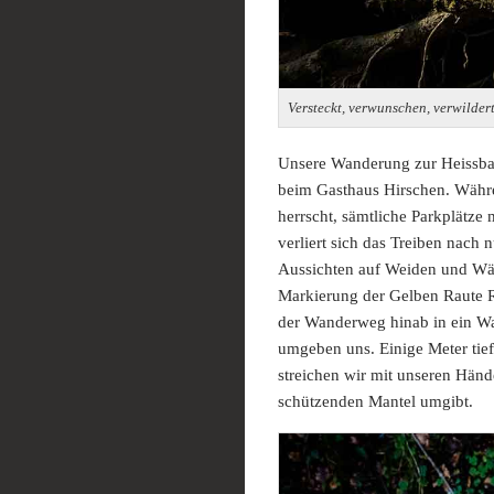
Versteckt, verwunschen, verwilder
Unsere Wanderung zur Heissbac
beim Gasthaus Hirschen. Währ
herrscht, sämtliche Parkplätze
verliert sich das Treiben nach
Aussichten auf Weiden und Wäl
Markierung der Gelben Raute R
der Wanderweg hinab in ein W
umgeben uns. Einige Meter tie
streichen wir mit unseren Hän
schützenden Mantel umgibt.