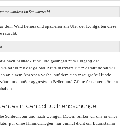
hluchtenwandern im Schwarzwald
us dem Wald heraus und spazieren am Ufer der Köhlgartenwiese,
le rauscht.
ht
 die nach Sallneck führt und gelangen zum Eingang der
 weiterhin mit der gelben Raute markiert. Kurz darauf hören wir
mmen an einem Anwesen vorbei auf dem sich zwei große Hunde
gezäunt und außer aggresivem Bellen und Zähne fletschten können
anhaben.
 geht es in den Schluchtendschungel
iche Schlucht ein und nach wenigen Metern fühlen wir uns in einer
Natur pur ohne Himmelsliegen, nur einmal dient ein Baumstamm