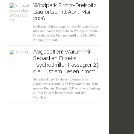
Windpark Sirnitz-Dreispitz
Baufortschritt April-Mai
2026
In diesem Beitrag zeige ich die Dokumentation
über den Baufortschritt beim Windpark Sirnitz-
Dreispitz in den Monaten April und Mai 2026.
Anfang April traf…
Abgesoffen! Warum mir
Sebastian Fitzeks
Psychothriller Passagier 23
die Lust am Lesen nimmt
Sebastian Fitzek ist derzeit Deutschlands
erfolgreichster Autor von Psychothrillern. Sein
neuster Roman "Passagier 23" stand wochenlang
auf der Spiegel Bestsellerliste. Auf der
Leipziger…