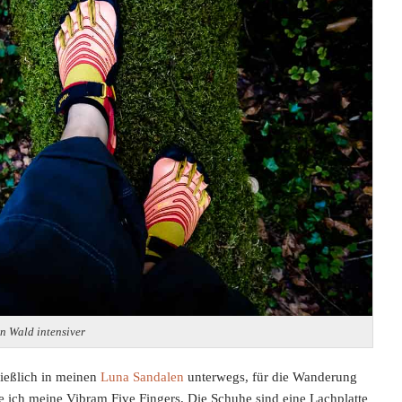
n Wald intensiver
ließlich in meinen
Luna Sandalen
unterwegs, für die Wanderung
e ich meine Vibram Five Fingers. Die Schuhe sind eine Lachplatte