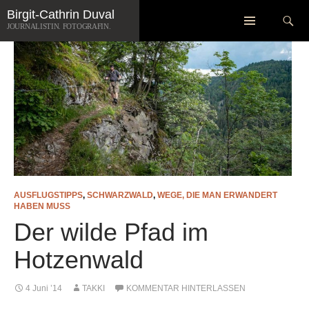
Zum
Suchen
Birgit-Cathrin Duval
Inhalt
JOURNALISTIN. FOTOGRAFIN.
springen
AUSFLUGSTIPPS
,
SCHWARZWALD
,
WEGE, DIE MAN ERWANDERT
HABEN MUSS
Der wilde Pfad im
Hotzenwald
4 Juni ’14
TAKKI
KOMMENTAR HINTERLASSEN