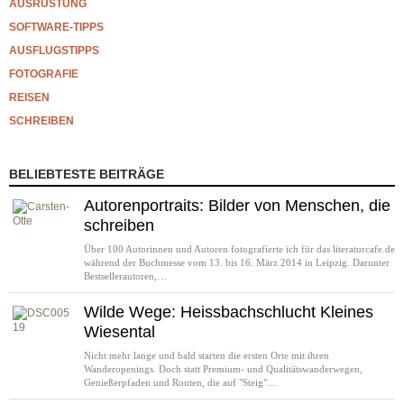
AUSRÜSTUNG
SOFTWARE-TIPPS
AUSFLUGSTIPPS
FOTOGRAFIE
REISEN
SCHREIBEN
BELIEBTESTE BEITRÄGE
Autorenportraits: Bilder von Menschen, die
schreiben
Über 100 Autorinnen und Autoren fotografierte ich für das literaturcafe.de
während der Buchmesse vom 13. bis 16. März 2014 in Leipzig. Darunter
Bestsellerautoren,…
Wilde Wege: Heissbachschlucht Kleines
Wiesental
Nicht mehr lange und bald starten die ersten Orte mit ihren
Wanderopenings. Doch statt Premium- und Qualitätswanderwegen,
Genießerpfaden und Routen, die auf "Steig"…