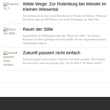
Wilde Wege: Zur Rotenburg bei Wieslet im
Kleinen Wiesental
Ein lohnenswertes Ziel ist die Rotenburg bei Wieslet im Kleinen Wiesental.
Die Ruine liegt auf 600 Metern auf einem Felsplateau im Wald. Bis…
Raum der Stille
Augenblicke der Besinnung bietet der "Raum der Stille". Ein kleines
Kästchen aus Holz gefertigt und nicht größer als eine Zigarettenschachtel.
Aufgeklappt zeigt es…
Zukunft passiert nicht einfach
Zukunft passiert nicht einfach. Zukunft wird aktiv gestaltet. Was würdest
du antworten, wenn du gefragt wirst, wie du dich in 30 Jahren siehst?…