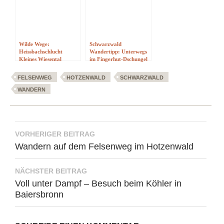
Wilde Wege:
Schwarzwald
Heissbachschlucht
Wandertipp: Unterwegs
Kleines Wiesental
im Fingerhut-Dschungel
FELSENWEG
HOTZENWALD
SCHWARZWALD
WANDERN
Beitragsnavigation
VORHERIGER BEITRAG
Wandern auf dem Felsenweg im Hotzenwald
NÄCHSTER BEITRAG
Voll unter Dampf – Besuch beim Köhler in
Baiersbronn