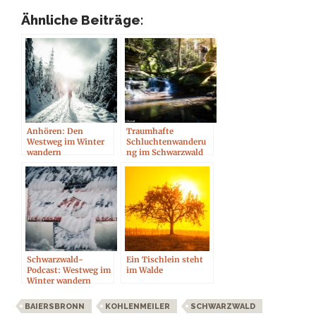
Ähnliche Beiträge:
Anhören: Den
Traumhafte
Westweg im Winter
Schluchtenwanderu
wandern
ng im Schwarzwald
Schwarzwald-
Ein Tischlein steht
Podcast: Westweg im
im Walde
Winter wandern
BAIERSBRONN
KOHLENMEILER
SCHWARZWALD