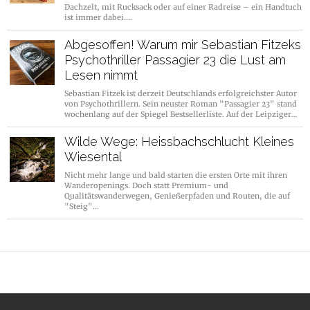
Dachzelt, mit Rucksack oder auf einer Radreise – ein Handtuch
ist immer dabei.…
Abgesoffen! Warum mir Sebastian Fitzeks
Psychothriller Passagier 23 die Lust am
Lesen nimmt
Sebastian Fitzek ist derzeit Deutschlands erfolgreichster Autor
von Psychothrillern. Sein neuster Roman "Passagier 23" stand
wochenlang auf der Spiegel Bestsellerliste. Auf der Leipziger…
Wilde Wege: Heissbachschlucht Kleines
Wiesental
Nicht mehr lange und bald starten die ersten Orte mit ihren
Wanderopenings. Doch statt Premium- und
Qualitätswanderwegen, Genießerpfaden und Routen, die auf
"Steig"…