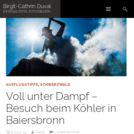
Zum
Suchen
Birgit-Cathrin Duval
Inhalt
JOURNALISTIN. FOTOGRAFIN.
springen
AUSFLUGSTIPPS
,
SCHWARZWALD
Voll unter Dampf –
Besuch beim Köhler in
Baiersbronn
8 Juni ’14
TAKKI
1 KOMMENTAR