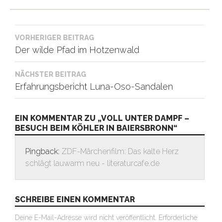
Beitragsnavigation
VORHERIGER BEITRAG
Der wilde Pfad im Hotzenwald
NÄCHSTER BEITRAG
Erfahrungsbericht Luna-Oso-Sandalen
EIN KOMMENTAR ZU „VOLL UNTER DAMPF –
BESUCH BEIM KÖHLER IN BAIERSBRONN“
Pingback:
ZDF-Märchenfilm: Das kalte Herz
schlägt lauwarm neu - literaturcafe.de
SCHREIBE EINEN KOMMENTAR
Deine E-Mail-Adresse wird nicht veröffentlicht.
Erforderliche