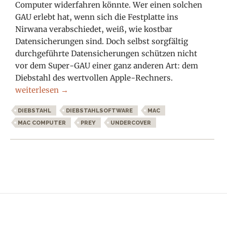
Computer widerfahren könnte. Wer einen solchen
GAU erlebt hat, wenn sich die Festplatte ins
Nirwana verabschiedet, weiß, wie kostbar
Datensicherungen sind. Doch selbst sorgfältig
durchgeführte Datensicherungen schützen nicht
vor dem Super-GAU einer ganz anderen Art: dem
Diebstahl des wertvollen Apple-Rechners.
Der Mac Super-Gau: Wie schütze ich meinen Apple-Comp
weiterlesen
→
DIEBSTAHL
DIEBSTAHLSOFTWARE
MAC
MAC COMPUTER
PREY
UNDERCOVER