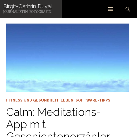
Zum
Suchen
Birgit-Cathrin Duval
Inhalt
ARCHIV DER KATEGORIE: SOFTWARE-TIPPS
JOURNALISTIN. FOTOGRAFIN.
springen
FITNESS UND GESUNDHEIT
,
LEBEN
,
SOFTWARE-TIPPS
Calm: Meditations-
App mit
Geschichtenerzähler