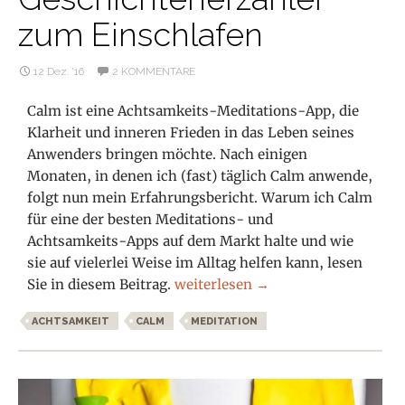
zum Einschlafen
12 Dez. ’16
2 KOMMENTARE
Calm ist eine Achtsamkeits-Meditations-App, die
Klarheit und inneren Frieden in das Leben seines
Anwenders bringen möchte. Nach einigen
Monaten, in denen ich (fast) täglich Calm anwende,
folgt nun mein Erfahrungsbericht. Warum ich Calm
für eine der besten Meditations- und
Achtsamkeits-Apps auf dem Markt halte und wie
sie auf vielerlei Weise im Alltag helfen kann, lesen
Calm: Meditations-App mit Gesch
Sie in diesem Beitrag.
weiterlesen
→
ACHTSAMKEIT
CALM
MEDITATION