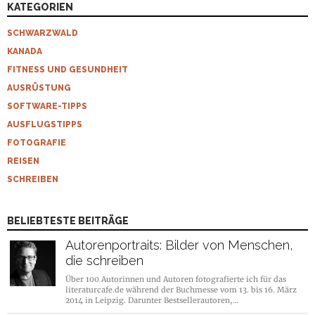
KATEGORIEN
SCHWARZWALD
KANADA
FITNESS UND GESUNDHEIT
AUSRÜSTUNG
SOFTWARE-TIPPS
AUSFLUGSTIPPS
FOTOGRAFIE
REISEN
SCHREIBEN
BELIEBTESTE BEITRÄGE
Autorenportraits: Bilder von Menschen,
die schreiben
Über 100 Autorinnen und Autoren fotografierte ich für das
literaturcafe.de während der Buchmesse vom 13. bis 16. März
2014 in Leipzig. Darunter Bestsellerautoren,…