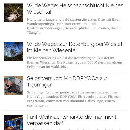
Wilde Wege: Heissbachschlucht Kleines
Wiesental
Nicht mehr lange und bald starten die ersten Orte mit ihren
Wanderopenings. Doch statt Premium- und
Qualitätswanderwegen, Genießerpfaden und Routen, die auf
"Steig"…
Wilde Wege: Zur Rotenburg bei Wieslet
im Kleinen Wiesental
Ein lohnenswertes Ziel ist die Rotenburg bei Wieslet im
Kleinen Wiesental. Die Ruine liegt auf 600 Metern auf einem
Felsplateau im Wald. Bis…
Selbstversuch: Mit DDP YOGA zur
Traumfigur
Seit einigen Wochen gehört Yoga zu meiner Tagesroutine.
Nicht Yoga, sondern DDP YOGA. Ein revolutionäres Fitness-
Programm, entworfen von Diamond Dallas Page, einem
ehemaligen…
Fünf Weihnachtsmärkte die man nicht
verpassen darf