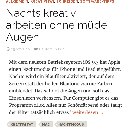
ALLGEMEIN
,
KREATIVITÄT
,
SCHREIBEN
,
SOFTWARE-TIPPS
Nachts kreativ
arbeiten ohne müde
Augen
29 März ’16
1 KOMMENTAR
Mit dem neusten Betriebssystem iOS 9.3 hat Apple
einen Nachtmodus für iPhone und iPad eingeführt.
Nachts wird ein Blaufilter aktiviert, der auf dem
Screen statt der hellen Blautöne warme Farben
einblendet. Das schont die Augen und soll das
Einschlafen verbessern. Für Computer gibt es das
Programm f.lux. Alles nur Schönfärberei oder taugt
Nachts kreativ arbeiten oh
der Filter tatsächlich etwas?
weiterlesen
→
KREATIVITÄT
MAC
NACHTMODUS