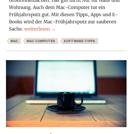
Großreinemachen. Das gilt nicht nur für Haus und
Wohnung. Auch dem Mac-Computer tut ein
Frühjahrsputz gut. Mit diesen Tipps, Apps und E-
Books wird der Mac-Frühjahrsputz zur sauberen
Saubere Sache: Frühjahrsputz für den Mac
Sache.
weiterlesen
→
MAC
MAC COMPUTER
SOFTWARE-TIPPS