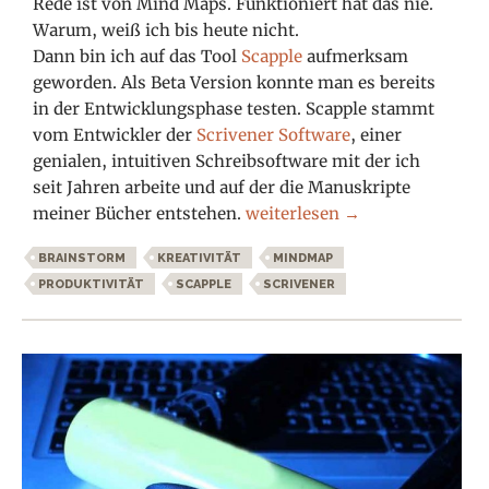
Rede ist von Mind Maps. Funktioniert hat das nie.
Warum, weiß ich bis heute nicht.
Dann bin ich auf das Tool
Scapple
aufmerksam
geworden. Als Beta Version konnte man es bereits
in der Entwicklungsphase testen. Scapple stammt
vom Entwickler der
Scrivener Software
, einer
genialen, intuitiven Schreibsoftware mit der ich
seit Jahren arbeite und auf der die Manuskripte
Free your mind – Scapple firs
meiner Bücher entstehen.
weiterlesen
→
BRAINSTORM
KREATIVITÄT
MINDMAP
PRODUKTIVITÄT
SCAPPLE
SCRIVENER