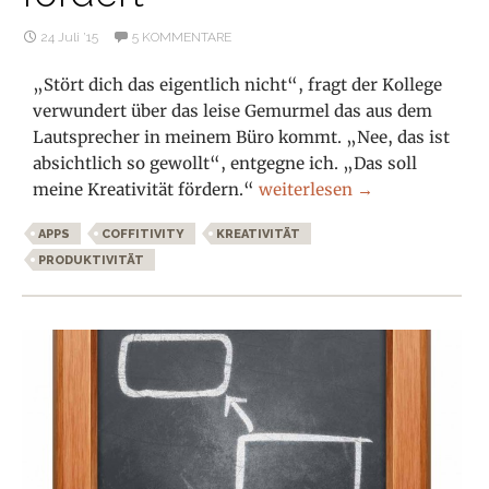
24 Juli ’15
5 KOMMENTARE
„Stört dich das eigentlich nicht“, fragt der Kollege
verwundert über das leise Gemurmel das aus dem
Lautsprecher in meinem Büro kommt. „Nee, das ist
absichtlich so gewollt“, entgegne ich. „Das soll
Coffitivity: Warum der Geräu
meine Kreativität fördern.“
weiterlesen
→
APPS
COFFITIVITY
KREATIVITÄT
PRODUKTIVITÄT