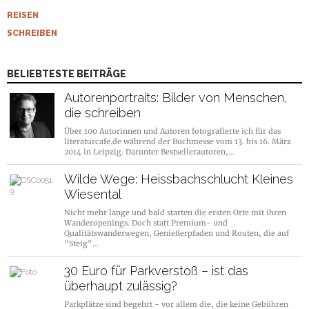
REISEN
SCHREIBEN
BELIEBTESTE BEITRÄGE
Autorenportraits: Bilder von Menschen,
die schreiben
Über 100 Autorinnen und Autoren fotografierte ich für das
literaturcafe.de während der Buchmesse vom 13. bis 16. März
2014 in Leipzig. Darunter Bestsellerautoren,…
Wilde Wege: Heissbachschlucht Kleines
Wiesental
Nicht mehr lange und bald starten die ersten Orte mit ihren
Wanderopenings. Doch statt Premium- und
Qualitätswanderwegen, Genießerpfaden und Routen, die auf
"Steig"…
30 Euro für Parkverstoß – ist das
überhaupt zulässig?
Parkplätze sind begehrt - vor allem die, die keine Gebühren