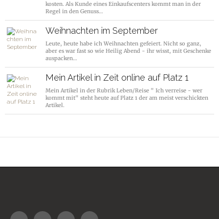
kosten. Als Kunde eines Einkaufscenters kommt man in der
Regel in den Genuss…
Weihnachten im September
Leute, heute habe ich Weihnachten gefeiert. Nicht so ganz,
aber es war fast so wie Heilig Abend - ihr wisst, mit Geschenke
auspacken…
Mein Artikel in Zeit online auf Platz 1
Mein Artikel in der Rubrik Leben/Reise " Ich verreise - wer
kommt mit" steht heute auf Platz 1 der am meist verschickten
Artikel.