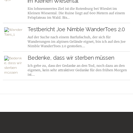
im Kleinen Wiesental
Ein lohnenswertes Ziel ist die Rotenburg bei Wieslet im
Kleinen Wiesental. Die Ruine liegt auf 600 Metern auf einem
Felsplateau im Wald. Bis…
Testbericht Joe Nimble WanderToes 2.0
Auf der Suche nach einem Barfußschuh, der sich für
Wanderungen im alpinen Gelände eignet, bin ich auf den Joe
Nimble WanderToes 2.0 gestoßen.…
Bedenke, dass wir sterben müssen
Ich gebe zu, dass der Gedanke an den Tod, noch dazu an den
eigenen, kein sehr attraktiver Gedanke für den frühen Morgen
ist.…