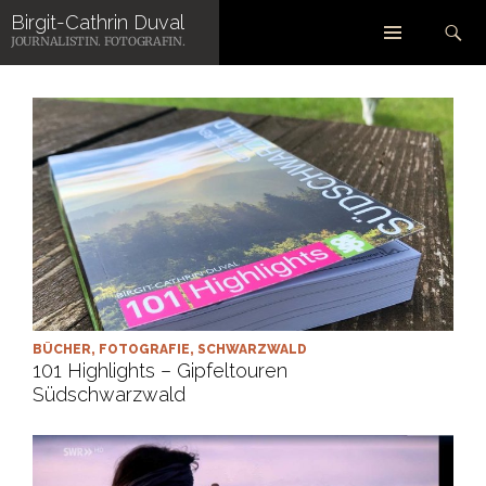
Zum
Suchen
Birgit-Cathrin Duval
Inhalt
JOURNALISTIN. FOTOGRAFIN.
springen
BÜCHER
,
FOTOGRAFIE
,
SCHWARZWALD
101 Highlights – Gipfeltouren
Südschwarzwald