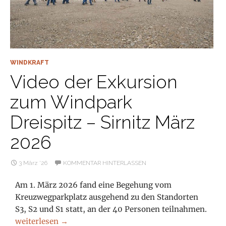
WINDKRAFT
Video der Exkursion
zum Windpark
Dreispitz – Sirnitz März
2026
3 März ’26
KOMMENTAR HINTERLASSEN
Am 1. März 2026 fand eine Begehung vom
Kreuzwegparkplatz ausgehend zu den Standorten
S3, S2 und S1 statt, an der 40 Personen teilnahmen.
Video der Exkursion zum Windpark Dreispitz – Sirnitz 
weiterlesen
→