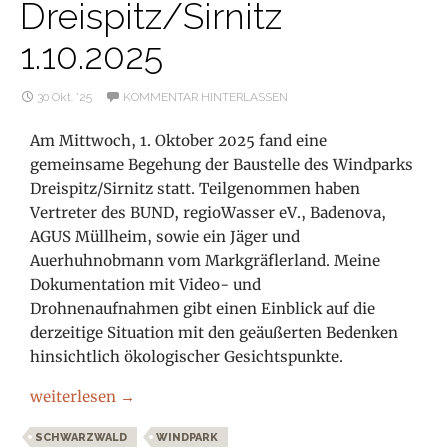
Dreispitz/Sirnitz
1.10.2025
30 Okt. ’25
KOMMENTAR HINTERLASSEN
Am Mittwoch, 1. Oktober 2025 fand eine
gemeinsame Begehung der Baustelle des Windparks
Dreispitz/Sirnitz statt. Teilgenommen haben
Vertreter des BUND, regioWasser eV., Badenova,
AGUS Müllheim, sowie ein Jäger und
Auerhuhnobmann vom Markgräflerland. Meine
Dokumentation mit Video- und
Drohnenaufnahmen gibt einen Einblick auf die
derzeitige Situation mit den geäußerten Bedenken
hinsichtlich ökologischer Gesichtspunkte.
Exkursion Baustelle Windpark Dreispitz/Sirnitz 1.10.202
weiterlesen
→
SCHWARZWALD
WINDPARK