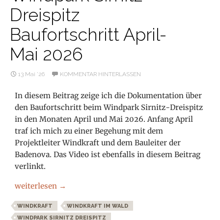
Dreispitz
Baufortschritt April-
Mai 2026
13 Mai ’26
KOMMENTAR HINTERLASSEN
In diesem Beitrag zeige ich die Dokumentation über
den Baufortschritt beim Windpark Sirnitz-Dreispitz
in den Monaten April und Mai 2026. Anfang April
traf ich mich zu einer Begehung mit dem
Projektleiter Windkraft und dem Bauleiter der
Badenova. Das Video ist ebenfalls in diesem Beitrag
verlinkt.
Windpark Sirnitz-Dreispitz Baufortschritt April-Mai 20
weiterlesen
→
WINDKRAFT
WINDKRAFT IM WALD
WINDPARK SIRNITZ DREISPITZ