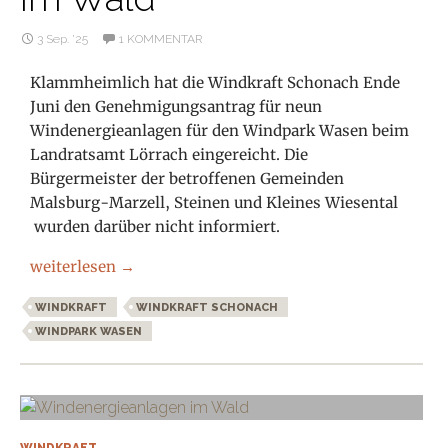
3 Sep. ’25
1 KOMMENTAR
Klammheimlich hat die Windkraft Schonach Ende
Juni den Genehmigungsantrag für neun
Windenergieanlagen für den Windpark Wasen beim
Landratsamt Lörrach eingereicht. Die
Bürgermeister der betroffenen Gemeinden
Malsburg-Marzell, Steinen und Kleines Wiesental
wurden darüber nicht informiert.
Windkraft Schonach und das Schweigen im Wald
weiterlesen
→
WINDKRAFT
WINDKRAFT SCHONACH
WINDPARK WASEN