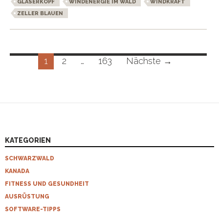
GLASERKOPF
WINDENERGIE IM WALD
WINDKRAFT
ZELLER BLAUEN
Beitragsnavigation
1
2
…
163
Nächste →
KATEGORIEN
SCHWARZWALD
KANADA
FITNESS UND GESUNDHEIT
AUSRÜSTUNG
SOFTWARE-TIPPS