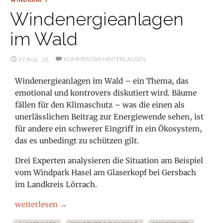
WINDKRAFT
Windenergieanlagen
im Wald
27 Aug. ’25
KOMMENTAR HINTERLASSEN
Windenergieanlagen im Wald – ein Thema, das
emotional und kontrovers diskutiert wird. Bäume
fällen für den Klimaschutz – was die einen als
unerlässlichen Beitrag zur Energiewende sehen, ist
für andere ein schwerer Eingriff in ein Ökosystem,
das es unbedingt zu schützen gilt.
Drei Experten analysieren die Situation am Beispiel
vom Windpark Hasel am Glaserkopf bei Gersbach
im Landkreis Lörrach.
Windenergieanlagen im Wald
weiterlesen
→