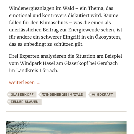
Windenergieanlagen im Wald – ein Thema, das
emotional und kontrovers diskutiert wird. Bäume
fällen für den Klimaschutz – was die einen als
unerlässlichen Beitrag zur Energiewende sehen, ist
für andere ein schwerer Eingriff in ein Ökosystem,
das es unbedingt zu schützen gilt.
Drei Experten analysieren die Situation am Beispiel
vom Windpark Hasel am Glaserkopf bei Gersbach
im Landkreis Lörrach.
Windenergieanlagen im Wald
weiterlesen
→
GLASERKOPF
WINDENERGIE IM WALD
WINDKRAFT
ZELLER BLAUEN