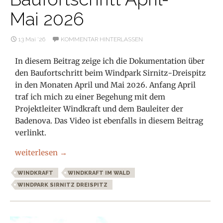
Mai 2026
13 Mai ’26
KOMMENTAR HINTERLASSEN
In diesem Beitrag zeige ich die Dokumentation über
den Baufortschritt beim Windpark Sirnitz-Dreispitz
in den Monaten April und Mai 2026. Anfang April
traf ich mich zu einer Begehung mit dem
Projektleiter Windkraft und dem Bauleiter der
Badenova. Das Video ist ebenfalls in diesem Beitrag
verlinkt.
Windpark Sirnitz-Dreispitz Baufortschritt April-Mai 20
weiterlesen
→
WINDKRAFT
WINDKRAFT IM WALD
WINDPARK SIRNITZ DREISPITZ