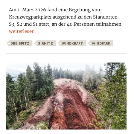
Am 1. März 2026 fand eine Begehung vom
Kreuzwegparkplatz ausgehend zu den Standorten
S3, S2 und S1 statt, an der 40 Personen teilnahmen.
Video der Exkursion zum Windpark Dreispitz – Sirnitz 
weiterlesen
→
DREISPITZ
SIRNITZ
WINDKRAFT
WINDPARK