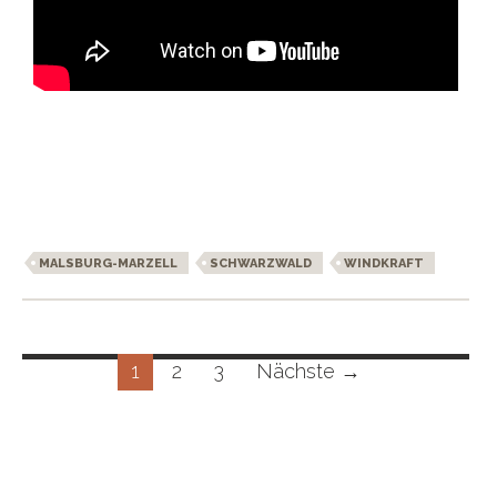
MALSBURG-MARZELL
SCHWARZWALD
WINDKRAFT
Beitragsnavigation
1
2
3
Nächste →