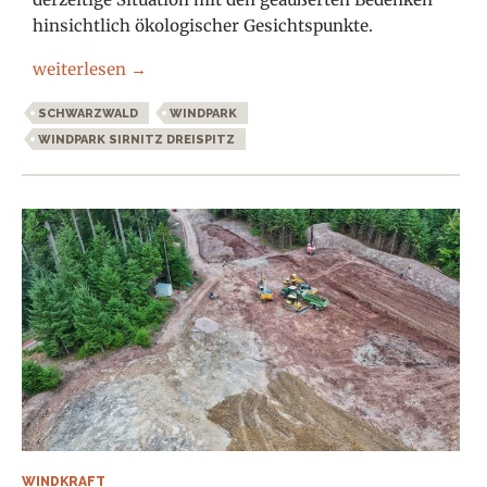
hinsichtlich ökologischer Gesichtspunkte.
Exkursion Baustelle Windpark Dreispitz/Sirnitz 1.10.202
weiterlesen
→
SCHWARZWALD
WINDPARK
WINDPARK SIRNITZ DREISPITZ
WINDKRAFT