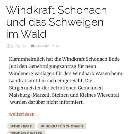
Windkraft Schonach
und das Schweigen
im Wald
3 Sep. ’25
1 KOMMENTAR
Klammheimlich hat die Windkraft Schonach Ende
Juni den Genehmigungsantrag für neun
Windenergieanlagen für den Windpark Wasen beim
Landratsamt Lörrach eingereicht. Die
Bürgermeister der betroffenen Gemeinden
Malsburg-Marzell, Steinen und Kleines Wiesental
wurden darüber nicht informiert.
Windkraft Schonach und das Schweigen im Wald
weiterlesen
→
WINDKRAFT
WINDKRAFT SCHONACH
WINDPARK WASEN