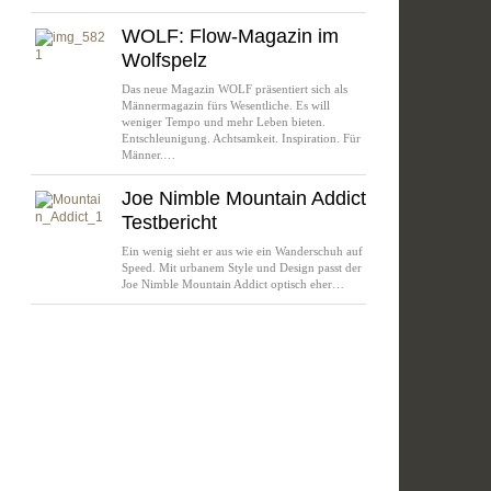
WOLF: Flow-Magazin im
Wolfspelz
Das neue Magazin WOLF präsentiert sich als
Männermagazin fürs Wesentliche. Es will
weniger Tempo und mehr Leben bieten.
Entschleunigung. Achtsamkeit. Inspiration. Für
Männer.…
Joe Nimble Mountain Addict
Testbericht
Ein wenig sieht er aus wie ein Wanderschuh auf
Speed. Mit urbanem Style und Design passt der
Joe Nimble Mountain Addict optisch eher…