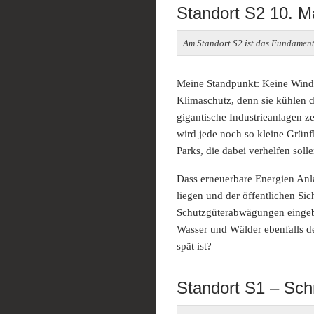
Standort S2 10. M
Am Standort S2 ist das Fundament
Meine Standpunkt: Keine Windkr
Klimaschutz, denn sie kühlen 
gigantische Industrieanlagen ze
wird jede noch so kleine Grünfl
Parks, die dabei verhelfen soll
Dass erneuerbare Energien Anla
liegen und der öffentlichen Sic
Schutzgüterabwägungen einge
Wasser und Wälder ebenfalls de
spät ist?
Standort S1 – Sch