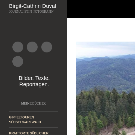
Suchen
Birgit-Cathrin Duval
JOURNALISTIN. FOTOGRAFIN.
Zum
Inhalt
springen
Bilder. Texte.
Reportagen.
MEINE BÜCHER
GIPFELTOUREN
SÜDSCHWARZWALD
KRAFTORTE SÜDLICHER