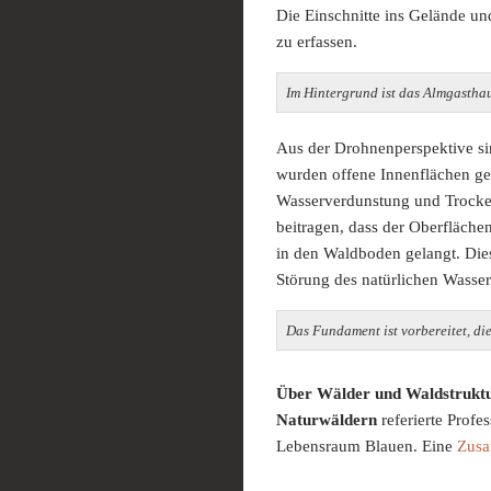
Die Einschnitte ins Gelände u
zu erfassen.
Im Hintergrund ist das Almgastha
Aus der Drohnenperspektive sin
wurden offene Innenflächen ges
Wasserverdunstung und Trocke
beitragen, dass der Oberfläch
in den Waldboden gelangt. Die
Störung des natürlichen Wasse
Das Fundament ist vorbereitet, di
Über Wälder und Waldstrukt
Naturwäldern
referierte Profe
Lebensraum Blauen. Eine
Zusa