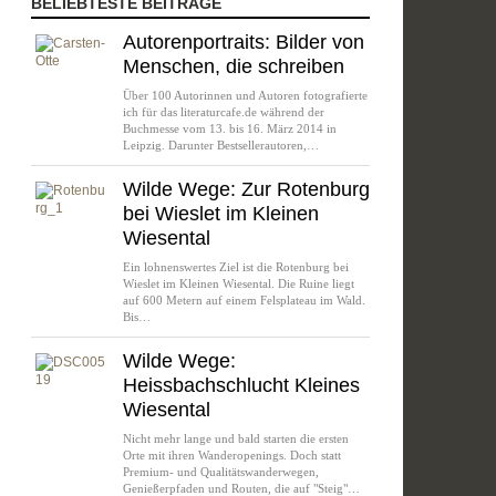
BELIEBTESTE BEITRÄGE
Autorenportraits: Bilder von
Menschen, die schreiben
Über 100 Autorinnen und Autoren fotografierte
ich für das literaturcafe.de während der
Buchmesse vom 13. bis 16. März 2014 in
Leipzig. Darunter Bestsellerautoren,…
Wilde Wege: Zur Rotenburg
bei Wieslet im Kleinen
Wiesental
Ein lohnenswertes Ziel ist die Rotenburg bei
Wieslet im Kleinen Wiesental. Die Ruine liegt
auf 600 Metern auf einem Felsplateau im Wald.
Bis…
Wilde Wege:
Heissbachschlucht Kleines
Wiesental
Nicht mehr lange und bald starten die ersten
Orte mit ihren Wanderopenings. Doch statt
Premium- und Qualitätswanderwegen,
Genießerpfaden und Routen, die auf "Steig"…