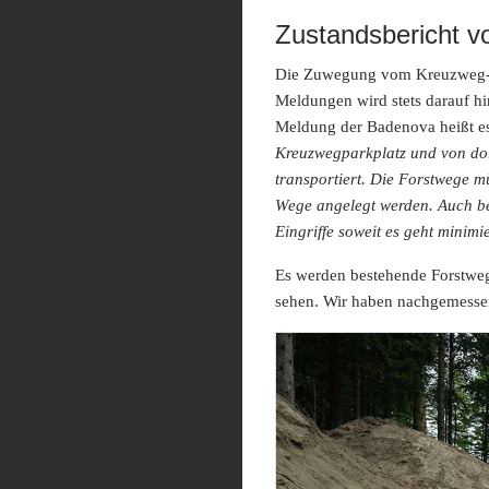
Zustandsbericht v
Die Zuwegung vom Kreuzweg-P
Meldungen wird stets darauf hi
Meldung der Badenova heißt e
Kreuzwegparkplatz und von dor
transportiert. Die Forstwege m
Wege angelegt werden. Auch be
Eingriffe soweit es geht minimi
Es werden bestehende Forstwege
sehen. Wir haben nachgemessen.