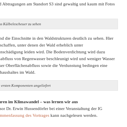
nd Abtragungen am Standort S3 sind gewaltig und kaum mit Fotos
us Kälbelescheuer zu sehen
d die Einschnitte in den Waldstrukturen deutlich zu sehen. Hier
chaffen, unter denen der Wald erheblich unter
nschädigung leiden wird. Die Bodenverdichtung wird dazu
enabfluss von Regenwasser beschleunigt wird und weniger Wasser
ser Oberflächenabfluss sowie die Verdunstung bedingen eine
rhaushaltes im Wald.
e ersten Komponenten angeliefert
uren im Klimawandel
– was lernen wir aus
ssor Dr. Erwin Hussendörfer bei einer Veranstaltung der IG
mmenfassung des Vortrages
kann nachgelesen werden.