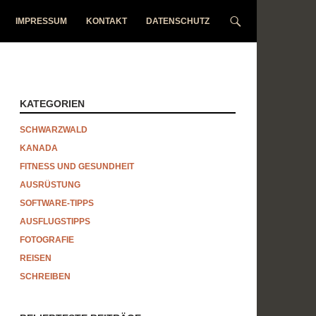
IMPRESSUM
KONTAKT
DATENSCHUTZ
KATEGORIEN
SCHWARZWALD
KANADA
FITNESS UND GESUNDHEIT
AUSRÜSTUNG
SOFTWARE-TIPPS
AUSFLUGSTIPPS
FOTOGRAFIE
REISEN
SCHREIBEN