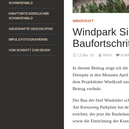
SCHWARZWALD
KRAFTORTE NÖRDLICHER
SCHWARZWALD
WINDKRAFT
Windpark Sir
SAGENHAFTE GESCHICHTEN
Baufortschri
IMPULS FOTOGRAFIEREN
VOM SCHROTT ZUM SEGEN
13 Mai ’26
TAKKI
KOM
In diesem Beitrag zeige ich di
Dreispitz in den Monaten April
dem Projektleiter Windkraft un
Beitrag verlinkt.
Der Bau der fünf Windräder sch
Am Kreuzweg Parkplatz hat der
errichtet, der jetzt die Baulei
sowie die Einrichtung der Kra