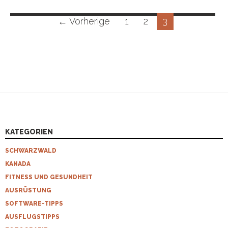
Beitragsnavigation
← Vorherige
1
2
3
KATEGORIEN
SCHWARZWALD
KANADA
FITNESS UND GESUNDHEIT
AUSRÜSTUNG
SOFTWARE-TIPPS
AUSFLUGSTIPPS