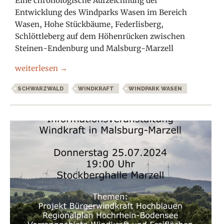
Eine chronologische Aufzeichnung der
Entwicklung des Windparks Wasen im Bereich
Wasen, Hohe Stückbäume, Federlisberg,
Schlöttleberg auf dem Höhenrücken zwischen
Steinen-Endenburg und Malsburg-Marzell
Windpark Wasen – Am Wasen weht kein Wind
weiterlesen
→
SCHWARZWALD
WINDKRAFT
WINDPARK WASEN