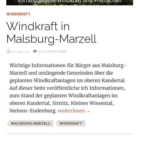
WINDKRAFT
Windkraft in
Malsburg-Marzell
10 Juli ’24
3 KOMMENTARE
Wichtige Informationen für Bürger aus Malsburg-
Marzell und umliegende Gemeinden über die
geplanten Windkraftanlagen im oberen Kandertal.
Auf dieser Seite veröffentliche ich Informationen,
zum Stand der geplanten Windkraftanlagen im
oberen Kandertal, Sirnitz, Kleines Wiesental,
Windkraft in Malsburg-Marzell
Steinen-Endenburg.
weiterlesen
→
MALSBURG-MARZELL
WINDKRAFT