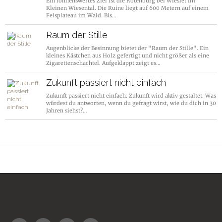
Ein lohnenswertes Ziel ist die Rotenburg bei Wieslet im
Kleinen Wiesental. Die Ruine liegt auf 600 Metern auf einem
Felsplateau im Wald. Bis…
Raum der Stille
Augenblicke der Besinnung bietet der "Raum der Stille". Ein
kleines Kästchen aus Holz gefertigt und nicht größer als eine
Zigarettenschachtel. Aufgeklappt zeigt es…
Zukunft passiert nicht einfach
Zukunft passiert nicht einfach. Zukunft wird aktiv gestaltet. Was
würdest du antworten, wenn du gefragt wirst, wie du dich in 30
Jahren siehst?…