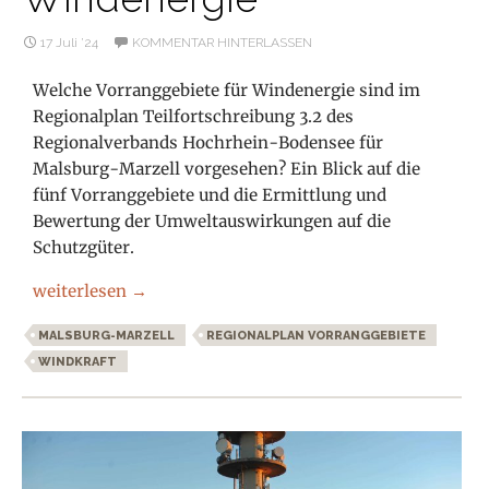
17 Juli ’24
KOMMENTAR HINTERLASSEN
Welche Vorranggebiete für Windenergie sind im
Regionalplan Teilfortschreibung 3.2 des
Regionalverbands Hochrhein-Bodensee für
Malsburg-Marzell vorgesehen? Ein Blick auf die
fünf Vorranggebiete und die Ermittlung und
Bewertung der Umweltauswirkungen auf die
Schutzgüter.
Vorranggebiete Malsburg-Marzell Windenergie
weiterlesen
→
MALSBURG-MARZELL
REGIONALPLAN VORRANGGEBIETE
WINDKRAFT