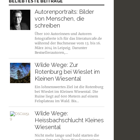
BELIEBTESTE BEITRÄGE
Autorenportraits: Bilder
von Menschen, die
schreiben
Über 100 Autorinnen und Autoren
fotografierte ich für das literaturcafe.de
während der Buchmesse vom 13. bis 16.
März 2014 in Leipzig. Darunter
Bestsellerautoren,…
Wilde Wege: Zur
Rotenburg bei Wieslet im
Kleinen Wiesental
Ein lohnenswertes Ziel ist die Rotenburg
bei Wieslet im Kleinen Wiesental. Die
Ruine liegt auf 600 Metern auf einem
Felsplateau im Wald. Bis…
Wilde Wege:
Heissbachschlucht Kleines
Wiesental
Nicht mehr lange und bald starten die