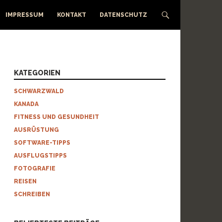
IMPRESSUM
KONTAKT
DATENSCHUTZ
KATEGORIEN
SCHWARZWALD
KANADA
FITNESS UND GESUNDHEIT
AUSRÜSTUNG
SOFTWARE-TIPPS
AUSFLUGSTIPPS
FOTOGRAFIE
REISEN
SCHREIBEN