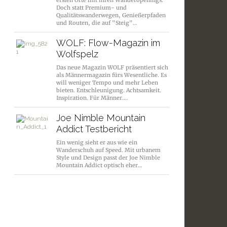
ersten Orte mit ihren Wanderopenings.
Doch statt Premium- und
Qualitätswanderwegen, Genießerpfaden
und Routen, die auf "Steig"…
WOLF: Flow-Magazin im
Wolfspelz
Das neue Magazin WOLF präsentiert sich
als Männermagazin fürs Wesentliche. Es
will weniger Tempo und mehr Leben
bieten. Entschleunigung. Achtsamkeit.
Inspiration. Für Männer.…
Joe Nimble Mountain
Addict Testbericht
Ein wenig sieht er aus wie ein
Wanderschuh auf Speed. Mit urbanem
Style und Design passt der Joe Nimble
Mountain Addict optisch eher…