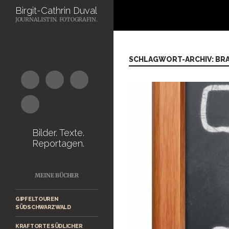
Suchen
Birgit-Cathrin Duval
JOURNALISTIN. FOTOGRAFIN.
Zum
Inhalt
springen
SCHLAGWORT-ARCHIV: BR
Bilder. Texte.
Reportagen.
MEINE BÜCHER
GIPFELTOUREN
SÜDSCHWARZWALD
KRAFTORTE SÜDLICHER