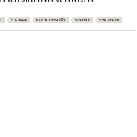
r die Manuskripte meiner Bücher entstehen.
irst
T
MINDMAP
PRODUKTIVITÄT
SCAPPLE
SCRIVENER