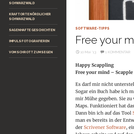
SCHWARZWALD
KRAFTORTE NÖRDLICHER
SCHWARZWALD
SOFTWARE-TIPPS
SAGENHAFTE GESCHICHTEN
Free your mi
IMPULS FOTOGRAFIEREN
10 Mai ’13
1 KOMMENTAR
VOM SCHROTT ZUM SEGEN
Happy Scappling
Free your mind – Scapple 
Es darf mir nicht unterstel
Sogar ein Buch habe ich mi
mir Mühe gegeben. Sie zu 
Maps. Funktioniert hat das
Dann bin ich auf das Tool
man es bereits in der Ent
der
Scrivener Software
, e