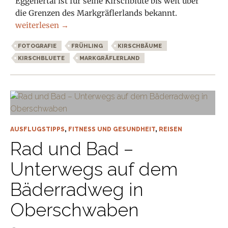
Eggenertal ist für seine Kirschblüte bis weit über
die Grenzen des Markgräflerlands bekannt.
Kirschblüte im Markgräflerland
weiterlesen
→
FOTOGRAFIE
FRÜHLING
KIRSCHBÄUME
KIRSCHBLUETE
MARKGRÄFLERLAND
AUSFLUGSTIPPS
,
FITNESS UND GESUNDHEIT
,
REISEN
Rad und Bad –
Unterwegs auf dem
Bäderradweg in
Oberschwaben