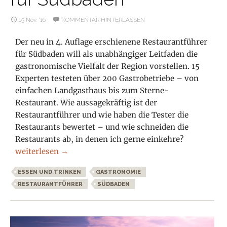
15 Nov. ’16
KOMMENTAR HINTERLASSEN
Der neu in 4. Auflage erschienene Restaurantführer
für Südbaden will als unabhängiger Leitfaden die
gastronomische Vielfalt der Region vorstellen. 15
Experten testeten über 200 Gastrobetriebe – von
einfachen Landgasthaus bis zum Sterne-
Restaurant. Wie aussagekräftig ist der
Restaurantführer und wie haben die Tester die
Restaurants bewertet – und wie schneiden die
Restaurants ab, in denen ich gerne einkehre?
Buchvorstellung: Der neue Restaurantführer für Südbad
weiterlesen
→
ESSEN UND TRINKEN
GASTRONOMIE
RESTAURANTFÜHRER
SÜDBADEN