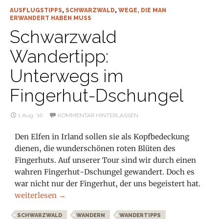
AUSFLUGSTIPPS
,
SCHWARZWALD
,
WEGE, DIE MAN
ERWANDERT HABEN MUSS
Schwarzwald
Wandertipp:
Unterwegs im
Fingerhut-Dschungel
1 Aug. ’16
KOMMENTAR HINTERLASSEN
Den Elfen in Irland sollen sie als Kopfbedeckung
dienen, die wunderschönen roten Blüten des
Fingerhuts. Auf unserer Tour sind wir durch einen
wahren Fingerhut-Dschungel gewandert. Doch es
war nicht nur der Fingerhut, der uns begeistert hat.
Schwarzwald Wandertipp: Unterwegs im Fingerhut-Dsc
weiterlesen
→
SCHWARZWALD
WANDERN
WANDERTIPPS