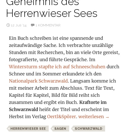
Geheimnis des
Herrenwieser Sees
12 Juli ’14
1 KOMMENTAR
Ein Buch schreiben ist eine spannende und
zeitaufwändige Sache. Ich verbrachte unzählige
Stunden mit Recherchen, bin an viele Orte gereist,
fotografierte, und führte Gespräche. Im
Wintersturm stapfte ich auf Schneeschuhen
durch
Schnee und im Sommer erkundete ich den
Nationalpark Schwarzwald
. Langsam komme ich
mit meiner Arbeit zum Abschluss. Text für Text,
Kapitel für Kapitel, Bild für Bild reiht sich
zusammen und ergibt ein Buch.
Kraftorte im
Schwarzwald
heißt der Titel und erscheint im
Das düstere Geheimnis d
Herbst im Verlag
Oertl&Spörer
.
weiterlesen
→
HERRENWIESER SEE
SAGEN
SCHWARZWALD