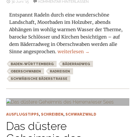
30 Juni ’15
KOMMENTAR HINTERLASSEN
Entspannt Radeln durch eine wunderschöne
Landschaft, Moorbaden im Holzuber, abends
Abhängen im wohlig warmen Wasser der Therme,
barocke Schlösser und Kirchen besichtigen – auf
dem Bäderradweg in Oberschwaben werden alle
Rad und Bad – Unterwegs auf dem
Sinne angesprochen.
weiterlesen
→
BADEN-WÜRTTEMBERG
BÄDERRADWEG
OBERSCHWABEN
RADREISEN
SCHWÄBISCHE BÄDERSTRASSE
AUSFLUGSTIPPS
,
SCHREIBEN
,
SCHWARZWALD
Das düstere