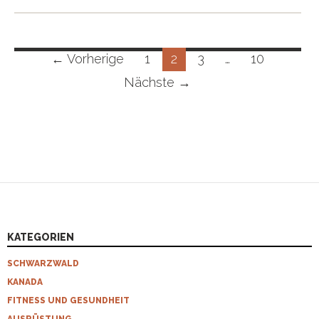
Beitragsnavigation
← Vorherige
1
2
3
…
10
Nächste →
KATEGORIEN
SCHWARZWALD
KANADA
FITNESS UND GESUNDHEIT