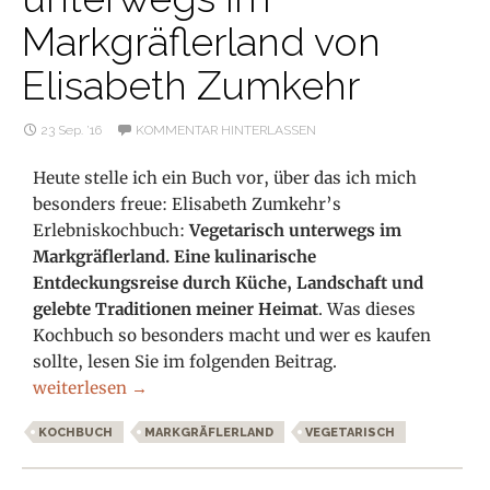
Markgräflerland von
Elisabeth Zumkehr
23 Sep. ’16
KOMMENTAR HINTERLASSEN
Heute stelle ich ein Buch vor, über das ich mich
besonders freue: Elisabeth Zumkehr’s
Erlebniskochbuch:
Vegetarisch unterwegs im
Markgräflerland. Eine kulinarische
Entdeckungsreise durch Küche, Landschaft und
gelebte Traditionen meiner Heimat
. Was dieses
Kochbuch so besonders macht und wer es kaufen
sollte, lesen Sie im folgenden Beitrag.
Buchvorstellung: Vegetarisch unterwegs im Markgräfle
weiterlesen
→
KOCHBUCH
MARKGRÄFLERLAND
VEGETARISCH