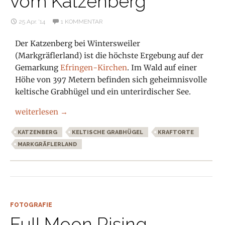
vom Katzenberg
25 Apr. ’14
1 KOMMENTAR
Der Katzenberg bei Wintersweiler
(Markgräflerland) ist die höchste Ergebung auf der
Gemarkung
Efringen-Kirchen
. Im Wald auf einer
Höhe von 397 Metern befinden sich geheimnisvolle
keltische Grabhügel und ein unterirdischer See.
Kraftorte im Markgräflerland: Die keltischen Grabhüge
weiterlesen
→
KATZENBERG
KELTISCHE GRABHÜGEL
KRAFTORTE
MARKGRÄFLERLAND
FOTOGRAFIE
Full Moon Rising