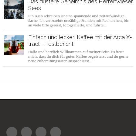
Das düstere Geheimnis des Herrenwieser
Sees
Ein Buch schreiben ist eine spannende und zeitaufwändige
Sache. Ich verbrachte unzählige Stunden mit Recherchen, bin
an viele Orte gereist, fotografierte, und führte…
Einfach und lecker: Kaffee mit der Arca X-
tract – Testbericht
Hallo und herzlich Willkommen auf meiner Seite. Es freut
mich, dass du dich für guten Kaffee begeisterst und du gerne
neue Zubereitungsarten ausprobierst.…