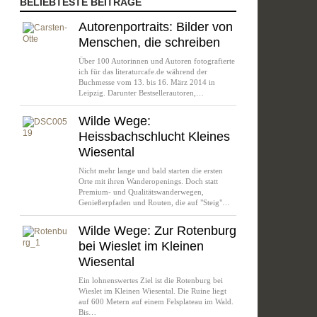
BELIEBTESTE BEITRÄGE
Autorenportraits: Bilder von
Menschen, die schreiben
Über 100 Autorinnen und Autoren fotografierte
ich für das literaturcafe.de während der
Buchmesse vom 13. bis 16. März 2014 in
Leipzig. Darunter Bestsellerautoren,…
Wilde Wege:
Heissbachschlucht Kleines
Wiesental
Nicht mehr lange und bald starten die ersten
Orte mit ihren Wanderopenings. Doch statt
Premium- und Qualitätswanderwegen,
Genießerpfaden und Routen, die auf "Steig"…
Wilde Wege: Zur Rotenburg
bei Wieslet im Kleinen
Wiesental
Ein lohnenswertes Ziel ist die Rotenburg bei
Wieslet im Kleinen Wiesental. Die Ruine liegt
auf 600 Metern auf einem Felsplateau im Wald.
Bis…