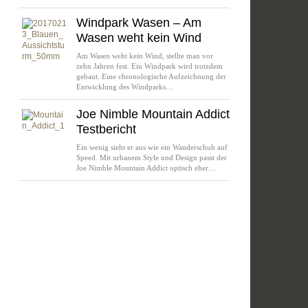
Windpark Wasen – Am
Wasen weht kein Wind
Am Wasen weht kein Wind, stellte man vor
zehn Jahren fest. Ein Windpark wird trotzdem
gebaut. Eine chronologische Aufzeichnung der
Entwicklung des Windparks…
Joe Nimble Mountain Addict
Testbericht
Ein wenig sieht er aus wie ein Wanderschuh auf
Speed. Mit urbanem Style und Design passt der
Joe Nimble Mountain Addict optisch eher…