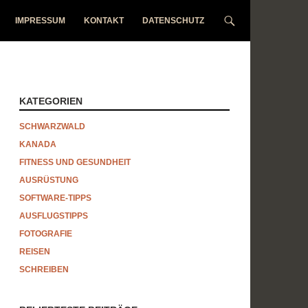
IMPRESSUM
KONTAKT
DATENSCHUTZ
KATEGORIEN
SCHWARZWALD
KANADA
FITNESS UND GESUNDHEIT
AUSRÜSTUNG
SOFTWARE-TIPPS
AUSFLUGSTIPPS
FOTOGRAFIE
REISEN
SCHREIBEN