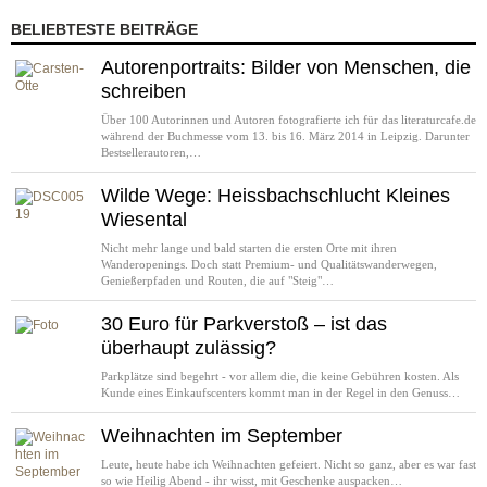
BELIEBTESTE BEITRÄGE
Autorenportraits: Bilder von Menschen, die
schreiben
Über 100 Autorinnen und Autoren fotografierte ich für das literaturcafe.de
während der Buchmesse vom 13. bis 16. März 2014 in Leipzig. Darunter
Bestsellerautoren,…
Wilde Wege: Heissbachschlucht Kleines
Wiesental
Nicht mehr lange und bald starten die ersten Orte mit ihren
Wanderopenings. Doch statt Premium- und Qualitätswanderwegen,
Genießerpfaden und Routen, die auf "Steig"…
30 Euro für Parkverstoß – ist das
überhaupt zulässig?
Parkplätze sind begehrt - vor allem die, die keine Gebühren kosten. Als
Kunde eines Einkaufscenters kommt man in der Regel in den Genuss…
Weihnachten im September
Leute, heute habe ich Weihnachten gefeiert. Nicht so ganz, aber es war fast
so wie Heilig Abend - ihr wisst, mit Geschenke auspacken…