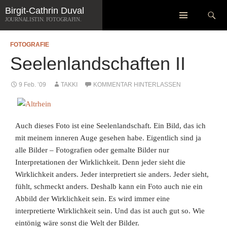
Zum
Suchen
Birgit-Cathrin Duval
Inhalt
JOURNALISTIN. FOTOGRAFIN.
springen
FOTOGRAFIE
Seelenlandschaften II
9 Feb. ’09
TAKKI
KOMMENTAR HINTERLASSEN
Auch dieses Foto ist eine Seelenlandschaft. Ein Bild, das ich
mit meinem inneren Auge gesehen habe. Eigentlich sind ja
alle Bilder – Fotografien oder gemalte Bilder nur
Interpretationen der Wirklichkeit. Denn jeder sieht die
Wirklichkeit anders. Jeder interpretiert sie anders. Jeder sieht,
fühlt, schmeckt anders. Deshalb kann ein Foto auch nie ein
Abbild der Wirklichkeit sein. Es wird immer eine
interpretierte Wirklichkeit sein. Und das ist auch gut so. Wie
eintönig wäre sonst die Welt der Bilder.