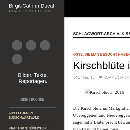
Suchen
Birgit-Cathrin Duval
JOURNALISTIN. FOTOGRAFIN.
Zum
Inhalt
springen
SCHLAGWORT-ARCHIV: KIR
ORTE, DIE MAN BESUCHT HABE
Kirschblüte 
Bilder. Texte.
17 Apr. ’16
KOMMENTAR H
Reportagen.
MEINE BÜCHER
Die Kirschblüte im Markgräfler
GIPFELTOUREN
Obereggenen und Niedereggene
SÜDSCHWARZWALD
sagenhafte Blütenpracht bewund
KRAFTORTE SÜDLICHER
man besucht haben muss.