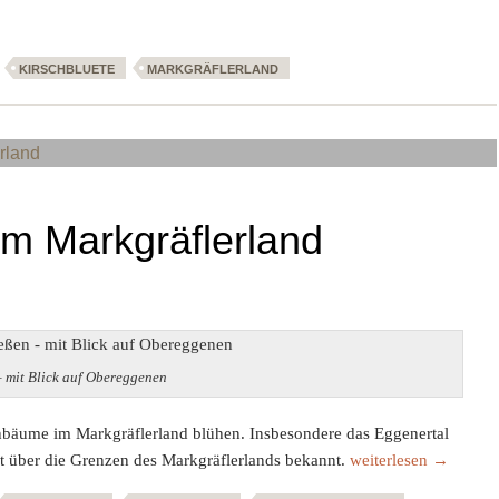
KIRSCHBLUETE
MARKGRÄFLERLAND
im Markgräflerland
– mit Blick auf Obereggenen
chbäume im Markgräflerland blühen. Insbesondere das Eggenertal
Kirschblüte im Markg
eit über die Grenzen des Markgräflerlands bekannt.
weiterlesen
→