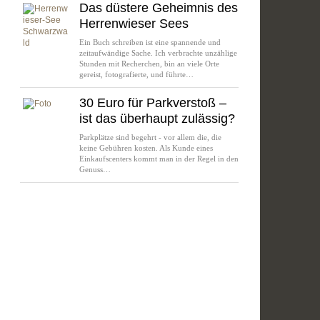
Das düstere Geheimnis des
Herrenwieser Sees
Ein Buch schreiben ist eine spannende und
zeitaufwändige Sache. Ich verbrachte unzählige
Stunden mit Recherchen, bin an viele Orte
gereist, fotografierte, und führte…
30 Euro für Parkverstoß –
ist das überhaupt zulässig?
Parkplätze sind begehrt - vor allem die, die
keine Gebühren kosten. Als Kunde eines
Einkaufscenters kommt man in der Regel in den
Genuss…