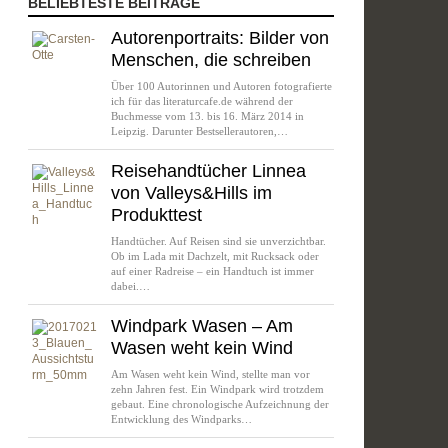
BELIEBTESTE BEITRÄGE
Autorenportraits: Bilder von
Menschen, die schreiben
Über 100 Autorinnen und Autoren fotografierte
ich für das literaturcafe.de während der
Buchmesse vom 13. bis 16. März 2014 in
Leipzig. Darunter Bestsellerautoren,…
Reisehandtücher Linnea
von Valleys&Hills im
Produkttest
Handtücher. Auf Reisen sind sie unverzichtbar.
Ob im Lada mit Dachzelt, mit Rucksack oder
auf einer Radreise – ein Handtuch ist immer
dabei.…
Windpark Wasen – Am
Wasen weht kein Wind
Am Wasen weht kein Wind, stellte man vor
zehn Jahren fest. Ein Windpark wird trotzdem
gebaut. Eine chronologische Aufzeichnung der
räflerland
Entwicklung des Windparks…