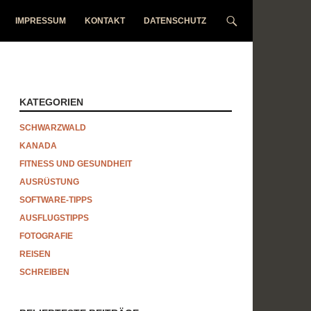
IMPRESSUM
KONTAKT
DATENSCHUTZ
KATEGORIEN
SCHWARZWALD
KANADA
FITNESS UND GESUNDHEIT
AUSRÜSTUNG
SOFTWARE-TIPPS
AUSFLUGSTIPPS
FOTOGRAFIE
REISEN
SCHREIBEN