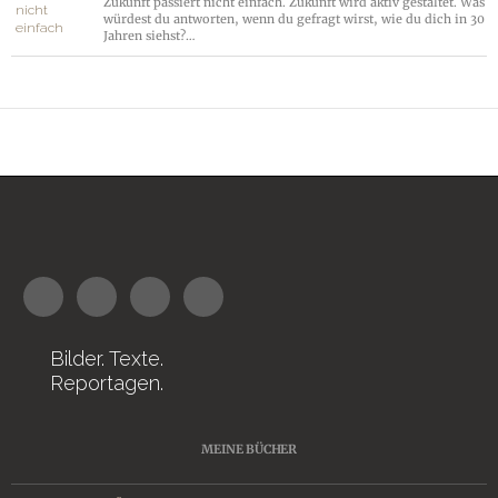
Zukunft passiert nicht einfach. Zukunft wird aktiv gestaltet. Was
würdest du antworten, wenn du gefragt wirst, wie du dich in 30
Jahren siehst?…
Bilder. Texte.
Reportagen.
MEINE BÜCHER