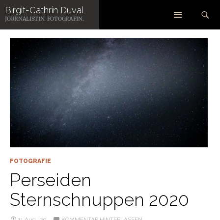
Zum
Suchen
Birgit-Cathrin Duval
Inhalt
SCHLAGWORT-ARCHIV: ASTRONOMIE
JOURNALISTIN. FOTOGRAFIN.
springen
FOTOGRAFIE
Perseiden
Sternschnuppen 2020
11 Aug. ’20
KOMMENTAR HINTERLASSEN