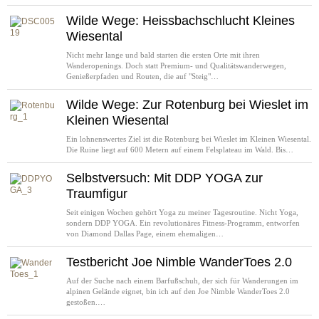
Wilde Wege: Heissbachschlucht Kleines
Wiesental
Nicht mehr lange und bald starten die ersten Orte mit ihren
Wanderopenings. Doch statt Premium- und Qualitätswanderwegen,
Genießerpfaden und Routen, die auf "Steig"…
Wilde Wege: Zur Rotenburg bei Wieslet im
Kleinen Wiesental
Ein lohnenswertes Ziel ist die Rotenburg bei Wieslet im Kleinen Wiesental.
Die Ruine liegt auf 600 Metern auf einem Felsplateau im Wald. Bis…
Selbstversuch: Mit DDP YOGA zur
Traumfigur
Seit einigen Wochen gehört Yoga zu meiner Tagesroutine. Nicht Yoga,
sondern DDP YOGA. Ein revolutionäres Fitness-Programm, entworfen
von Diamond Dallas Page, einem ehemaligen…
Testbericht Joe Nimble WanderToes 2.0
Auf der Suche nach einem Barfußschuh, der sich für Wanderungen im
alpinen Gelände eignet, bin ich auf den Joe Nimble WanderToes 2.0
gestoßen.…