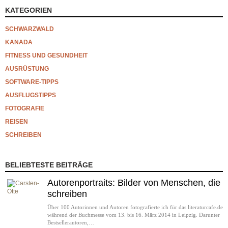
KATEGORIEN
SCHWARZWALD
KANADA
FITNESS UND GESUNDHEIT
AUSRÜSTUNG
SOFTWARE-TIPPS
AUSFLUGSTIPPS
FOTOGRAFIE
REISEN
SCHREIBEN
BELIEBTESTE BEITRÄGE
Autorenportraits: Bilder von Menschen, die
schreiben
Über 100 Autorinnen und Autoren fotografierte ich für das literaturcafe.de
während der Buchmesse vom 13. bis 16. März 2014 in Leipzig. Darunter
Bestsellerautoren,…