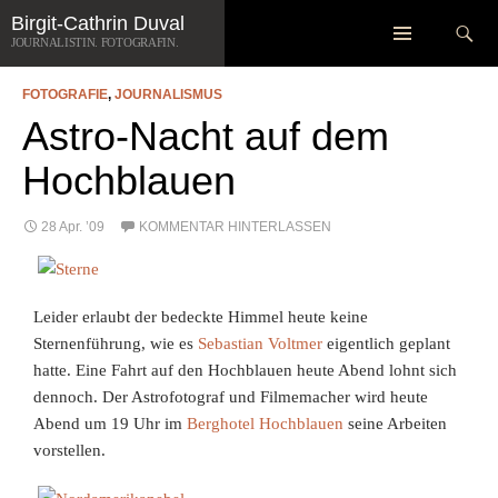
Zum
Suchen
Birgit-Cathrin Duval
SCHLAGWORT-ARCHIV: ALL
Inhalt
JOURNALISTIN. FOTOGRAFIN.
springen
FOTOGRAFIE
,
JOURNALISMUS
Astro-Nacht auf dem
Hochblauen
28 Apr. ’09
KOMMENTAR HINTERLASSEN
Leider erlaubt der bedeckte Himmel heute keine
Sternenführung, wie es
Sebastian Voltmer
eigentlich geplant
hatte. Eine Fahrt auf den Hochblauen heute Abend lohnt sich
dennoch. Der Astrofotograf und Filmemacher wird heute
Abend um 19 Uhr im
Berghotel Hochblauen
seine Arbeiten
vorstellen.