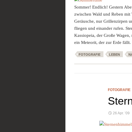
Sommer! Endlich! Gestern Abe
zwischen Wald und Reben mit W
Geräusche, nur Grillenzirpen 
fliegen und einander rufen. S
Kassiopeia, der Große Wagen, n
ein Meteorit, der zur Erde fällt.
FOTOGRAFIE
LEBEN
N
FOTOGRAFIE
Stern
26 Apr. ’09