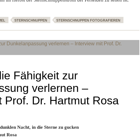
gelingen die besten Fotos
MEL
STERNSCHNUPPEN
STERNSCHNUPPEN FOTOGRAFIEREN
ie Fähigkeit zur
sung verlernen –
t Prof. Dr. Hartmut Rosa
 dunklen Nacht, in die Sterne zu gucken
mut Rosa