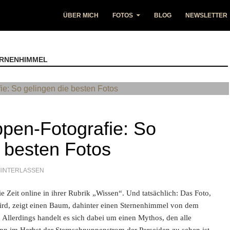
ÜBER MICH
FOTOS
BLOG
NEWSLETTER
ERNENHIMMEL
pen-Fotografie: So
e besten Fotos
INTERLASSEN
die Zeit online in ihrer Rubrik „Wissen“. Und tatsächlich: Das Foto,
t wird, zeigt einen Baum, dahinter einen Sternenhimmel von dem
. Allerdings handelt es sich dabei um einen Mythos, den alle
nn im Herbst der Sternschnuppenstrom der Perseiden zu sehen ist.