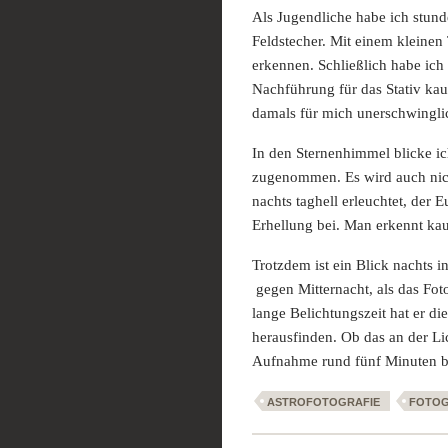
Als Jugendliche habe ich stun
Feldstecher. Mit einem kleinen
erkennen. Schließlich habe ich
Nachführung für das Stativ kau
damals für mich unerschwinglic
In den Sternenhimmel blicke i
zugenommen. Es wird auch nicht
nachts taghell erleuchtet, der E
Erhellung bei. Man erkennt ka
Trotzdem ist ein Blick nachts 
gegen Mitternacht, als das Fot
lange Belichtungszeit hat er 
herausfinden. Ob das an der Li
Aufnahme rund fünf Minuten bel
ASTROFOTOGRAFIE
FOTOG