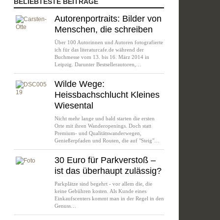
BELIEBTESTE BEITRÄGE
Autorenportraits: Bilder von
Menschen, die schreiben
Über 100 Autorinnen und Autoren fotografierte
ich für das literaturcafe.de während der
Buchmesse vom 13. bis 16. März 2014 in
Leipzig. Darunter Bestsellerautoren,…
Wilde Wege:
Heissbachschlucht Kleines
Wiesental
Nicht mehr lange und bald starten die ersten
Orte mit ihren Wanderopenings. Doch statt
Premium- und Qualitätswanderwegen,
Genießerpfaden und Routen, die auf "Steig"…
30 Euro für Parkverstoß –
ist das überhaupt zulässig?
Parkplätze sind begehrt - vor allem die, die
keine Gebühren kosten. Als Kunde eines
Einkaufscenters kommt man in der Regel in den
Genuss…