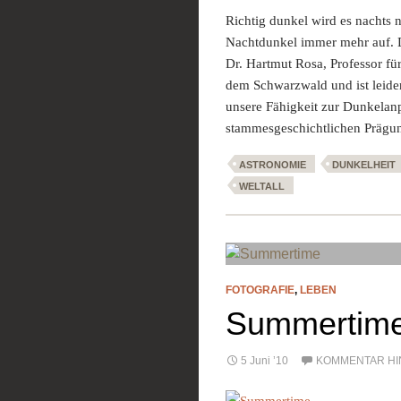
Richtig dunkel wird es nachts n
Nachtdunkel immer mehr auf. D
Dr. Hartmut Rosa, Professor für
dem Schwarzwald und ist leiden
unsere Fähigkeit zur Dunkelan
stammesgeschichtlichen Prägu
ASTRONOMIE
DUNKELHEIT
WELTALL
FOTOGRAFIE
,
LEBEN
Summertim
5 Juni ’10
KOMMENTAR HI