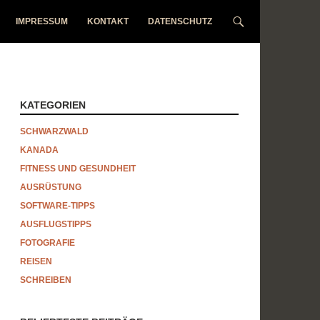
IMPRESSUM
KONTAKT
DATENSCHUTZ
KATEGORIEN
SCHWARZWALD
KANADA
FITNESS UND GESUNDHEIT
AUSRÜSTUNG
SOFTWARE-TIPPS
AUSFLUGSTIPPS
FOTOGRAFIE
REISEN
SCHREIBEN