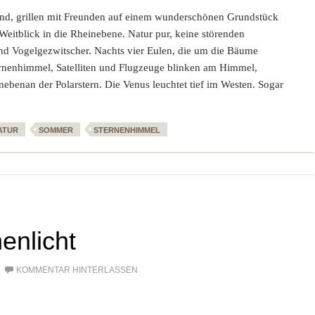
nd, grillen mit Freunden auf einem wunderschönen Grundstück
eitblick in die Rheinebene. Natur pur, keine störenden
und Vogelgezwitscher. Nachts vier Eulen, die um die Bäume
ternenhimmel, Satelliten und Flugzeuge blinken am Himmel,
ebenan der Polarstern. Die Venus leuchtet tief im Westen. Sogar
ATUR
SOMMER
STERNENHIMMEL
enlicht
KOMMENTAR HINTERLASSEN