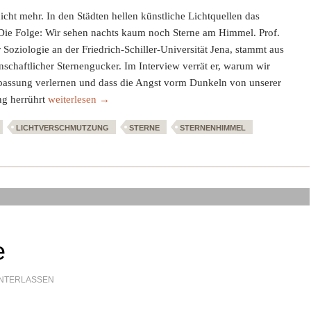
icht mehr. In den Städten hellen künstliche Lichtquellen das
ie Folge: Wir sehen nachts kaum noch Sterne am Himmel. Prof.
 Soziologie an der Friedrich-Schiller-Universität Jena, stammt aus
schaftlicher Sternengucker. Im Interview verrät er, warum wir
passung verlernen und dass die Angst vorm Dunkeln von unserer
Warum wir die Fähigkeit zur Dunkelanpassung verlernen – I
ng herrührt
weiterlesen
→
LICHTVERSCHMUTZUNG
STERNE
STERNENHIMMEL
e
NTERLASSEN