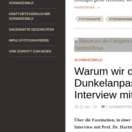
SCHWARZWALD
Sternschnuppen-Fotografie: So 
weiterlesen
→
KRAFTORTE NÖRDLICHER
SCHWARZWALD
FOTOGRAFIE
STERNENHIM
SAGENHAFTE GESCHICHTEN
IMPULS FOTOGRAFIEREN
VOM SCHROTT ZUM SEGEN
SCHWARZWALD
Warum wir d
Dunkelanpas
Interview mi
22 Jan. ’15
1 KOMMENTAR
Über die Faszination, in einer
Interview mit Prof. Dr. Hart