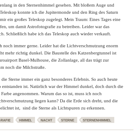
denlang in den Sternenhimmel gesehen. Mit bloßem Auge und
 Teleskop konnte ich die Jupitermonde und den Ring des Saturn
 mir ein großes Teleskop zugelegt. Mein Traum: Eines Tages eine
fen, um damit Astrofotografie zu betreiben. Leider war das
h. Schließlich habe ich das Teleskop auch wieder verkauft.
ch noch immer gerne. Leider hat die Lichtverschmutzung enorm
 mehr richtig dunkel. Die Baustelle des Katzenbergtunnel ist
uroairport Basel-Mulhouse, die Zollanlage, all das trägt zur
um noch die Milchstraße.
in die Sterne immer ein ganz besonderes Erlebnis. So auch heute
o entstanden ist. Natürlich war der Himmel dunkel, doch durch die
die Farbe angenommen. Warum das so ist, muss ich noch
chtverschmutzung liegen kann? Da die Erde sich dreht, und die
ichtet ist, sind die Sterne als Lichtspuren zu erkennen.
RAFIE
HIMMEL
NACHT
STERNE
STERNENHIMMEL