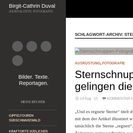
Suchen
Birgit-Cathrin Duval
JOURNALISTIN. FOTOGRAFIN.
Zum
Inhalt
springen
SCHLAGWORT-ARCHIV: ST
AUSRÜSTUNG
,
FOTOGRAFIE
Sternschnup
Bilder. Texte.
gelingen di
Reportagen.
14 Aug. ’15
KOMMENTAR H
MEINE BÜCHER
„Und es regnete Sterne“ titelt 
GIPFELTOUREN
mit dem der Artikel illustrier
SÜDSCHWARZWALD
tatsächlich die Sterne „regnen“
KRAFTORTE SÜDLICHER
Zeitungen gerne verbreiten, we