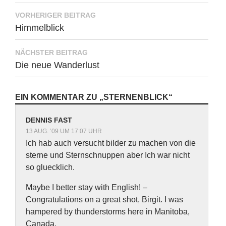
Beitragsnavigation
VORHERIGER BEITRAG
Himmelblick
NÄCHSTER BEITRAG
Die neue Wanderlust
EIN KOMMENTAR ZU „STERNENBLICK“
DENNIS FAST
13 AUG. ’09 UM 17:07 UHR
Ich hab auch versucht bilder zu machen von die
sterne und Sternschnuppen aber Ich war nicht
so gluecklich.
Maybe I better stay with English! –
Congratulations on a great shot, Birgit. I was
hampered by thunderstorms here in Manitoba,
Canada.