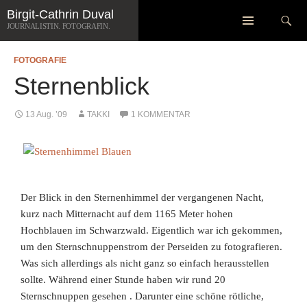
Zum
Suchen
Birgit-Cathrin Duval
Inhalt
JOURNALISTIN. FOTOGRAFIN.
springen
FOTOGRAFIE
Sternenblick
13 Aug. ’09
TAKKI
1 KOMMENTAR
Der Blick in den Sternenhimmel der vergangenen Nacht,
kurz nach Mitternacht auf dem 1165 Meter hohen
Hochblauen im Schwarzwald. Eigentlich war ich gekommen,
um den Sternschnuppenstrom der Perseiden zu fotografieren.
Was sich allerdings als nicht ganz so einfach herausstellen
sollte. Während einer Stunde haben wir rund 20
Sternschnuppen gesehen
. Darunter eine schöne rötliche,