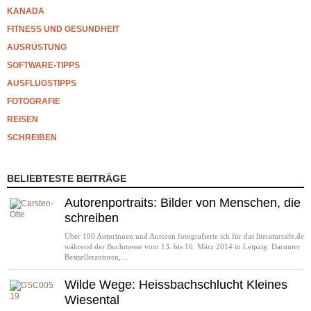
KANADA
FITNESS UND GESUNDHEIT
AUSRÜSTUNG
SOFTWARE-TIPPS
AUSFLUGSTIPPS
FOTOGRAFIE
REISEN
SCHREIBEN
BELIEBTESTE BEITRÄGE
Autorenportraits: Bilder von Menschen, die
schreiben
Über 100 Autorinnen und Autoren fotografierte ich für das literaturcafe.de
während der Buchmesse vom 13. bis 16. März 2014 in Leipzig. Darunter
Bestsellerautoren,…
Wilde Wege: Heissbachschlucht Kleines
Wiesental