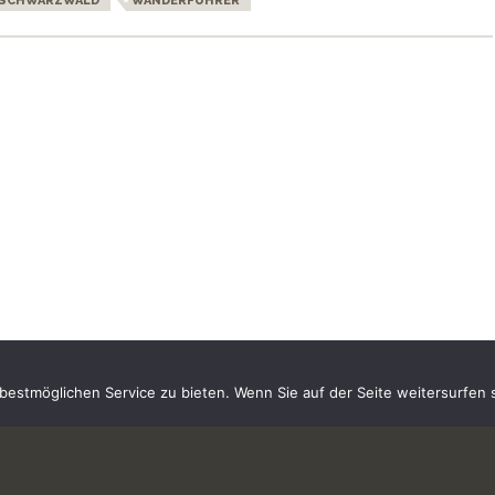
SCHWARZWALD
WANDERFÜHRER
estmöglichen Service zu bieten. Wenn Sie auf der Seite weitersurfen