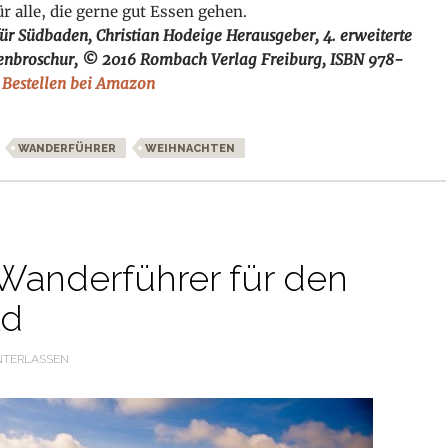
 alle, die gerne gut Essen gehen.
ür Südbaden, Christian Hodeige Herausgeber, 4. erweiterte
penbroschur, © 2016 Rombach Verlag Freiburg, ISBN 978-
o
Bestellen bei Amazon
 Schwarzwald-Freunde
WANDERFÜHRER
WEIHNACHTEN
Wanderführer für den
ld
NTERLASSEN