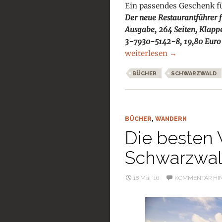
Ein passendes Geschenk für
Der neue Restaurantführer f
Ausgabe, 264 Seiten, Klap
3-7930-5142-8, 19,80 Eur
Weihnachtsgeschenke für
weiterlesen
→
BÜCHER
SCHWARZWALD
BÜCHER
,
WANDERN
Die besten 
Schwarzwa
18 Mai ’16
KOMMENTAR HI