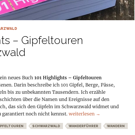
ARZWALD
ts – Gipfeltouren
zwald
mein neues Buch
101 Highlights – Gipfeltouren
ienen. Darin beschreibe ich 101 Gipfel, Berge, Pässe,
eln bis zu unbekannten Tausendern. Ich erzähle
schichten über die Namen und Ereignisse auf den
 Buch, das sich den Gipfeln im Schwarzwald widmet und
101 Highlights – Gipfeltour
u garantiert noch nicht kennst.
weiterlesen
→
IPFELTOUREN
SCHWARZWALD
WANDERFÜHRER
WANDERN