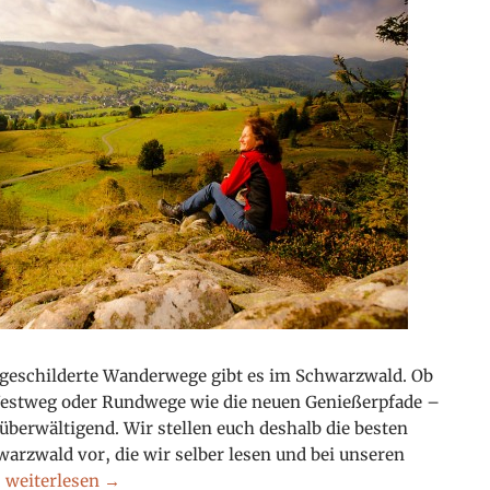
sgeschilderte Wanderwege gibt es im Schwarzwald. Ob
estweg oder Rundwege wie die neuen Genießerpfade –
überwältigend. Wir stellen euch deshalb die besten
arzwald vor, die wir selber lesen und bei unseren
Die besten Wanderführer für den Schwarzwald
.
weiterlesen
→