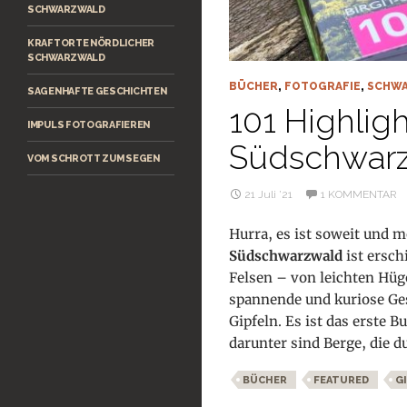
SCHWARZWALD
KRAFTORTE NÖRDLICHER
SCHWARZWALD
BÜCHER
,
FOTOGRAFIE
,
SCHW
SAGENHAFTE GESCHICHTEN
101 Highligh
IMPULS FOTOGRAFIEREN
Südschwar
VOM SCHROTT ZUM SEGEN
21 Juli ’21
1 KOMMENTAR
Hurra, es ist soweit und 
Südschwarzwald
ist ersch
Felsen – von leichten Hüg
spannende und kuriose Ge
Gipfeln. Es ist das erste
darunter sind Berge, die d
BÜCHER
FEATURED
G