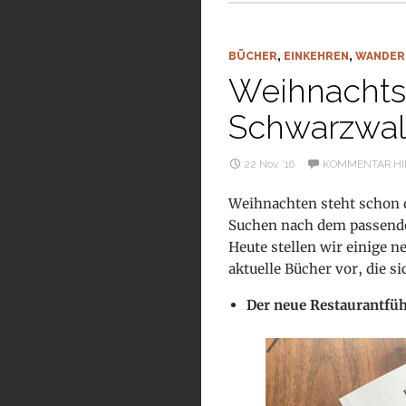
BÜCHER
,
EINKEHREN
,
WANDER
Weihnachts
Schwarzwal
22 Nov. ’16
KOMMENTAR HI
Weihnachten steht schon q
Suchen nach dem passend
Heute stellen wir einige 
aktuelle Bücher vor, die s
Der neue Restaurantfüh