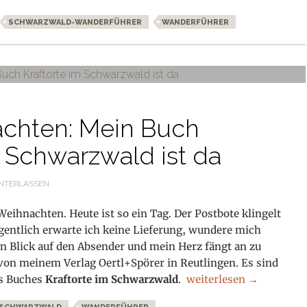
SCHWARZWALD-WANDERFÜHRER
WANDERFÜHRER
chten: Mein Buch
m Schwarzwald ist da
NTERLASSEN
 Weihnachten. Heute ist so ein Tag. Der Postbote klingelt
Eigentlich erwarte ich keine Lieferung, wundere mich
in Blick auf den Absender und mein Herz fängt an zu
 von meinem Verlag Oertl+Spörer in Reutlingen. Es sind
Wie Weihnachten: Mein 
es Buches
Kraftorte im Schwarzwald
.
weiterlesen
→