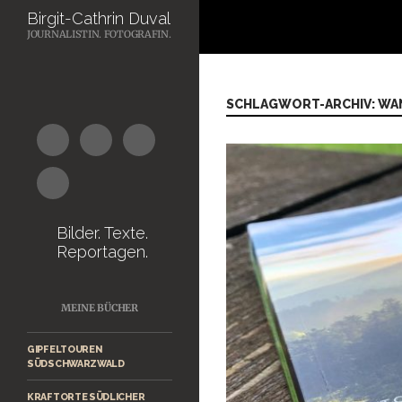
Suchen
Birgit-Cathrin Duval
JOURNALISTIN. FOTOGRAFIN.
Zum
Inhalt
springen
SCHLAGWORT-ARCHIV: W
Bilder. Texte.
Reportagen.
MEINE BÜCHER
GIPFELTOUREN
SÜDSCHWARZWALD
KRAFTORTE SÜDLICHER