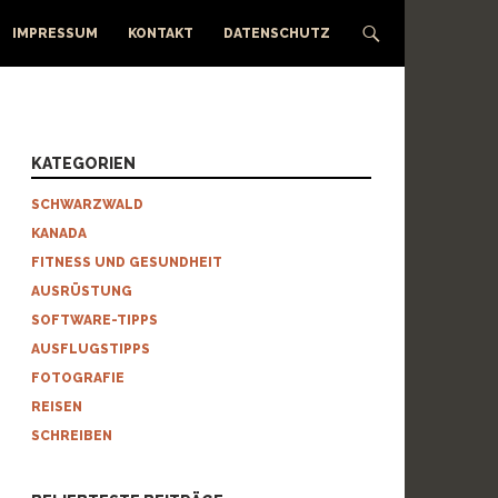
IMPRESSUM
KONTAKT
DATENSCHUTZ
KATEGORIEN
SCHWARZWALD
KANADA
FITNESS UND GESUNDHEIT
AUSRÜSTUNG
SOFTWARE-TIPPS
AUSFLUGSTIPPS
FOTOGRAFIE
REISEN
SCHREIBEN