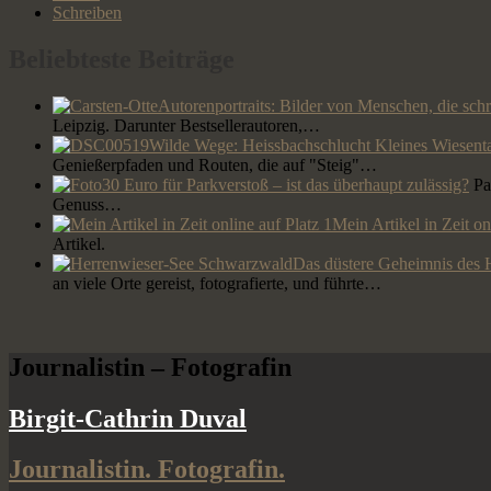
Schreiben
Beliebteste Beiträge
Autorenportraits: Bilder von Menschen, die sch
Leipzig. Darunter Bestsellerautoren,…
Wilde Wege: Heissbachschlucht Kleines Wiesent
Genießerpfaden und Routen, die auf "Steig"…
30 Euro für Parkverstoß – ist das überhaupt zulässig?
Par
Genuss…
Mein Artikel in Zeit on
Artikel.
Das düstere Geheimnis des 
an viele Orte gereist, fotografierte, und führte…
Journalistin – Fotografin
Birgit-Cathrin Duval
Journalistin. Fotografin.