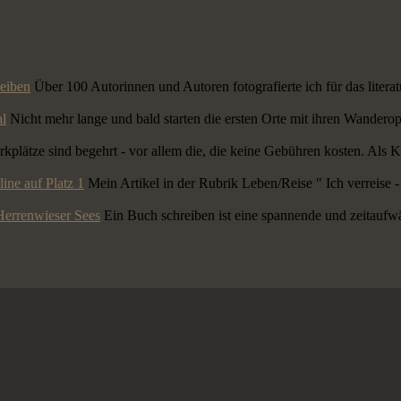
reiben
Über 100 Autorinnen und Autoren fotografierte ich für das liter
al
Nicht mehr lange und bald starten die ersten Orte mit ihren Wander
kplätze sind begehrt - vor allem die, die keine Gebühren kosten. Als
line auf Platz 1
Mein Artikel in der Rubrik Leben/Reise " Ich verreise -
Herrenwieser Sees
Ein Buch schreiben ist eine spannende und zeitaufw