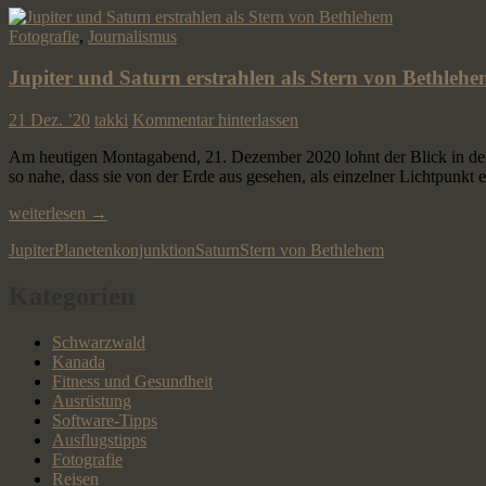
Fotografie
,
Journalismus
Jupiter und Saturn erstrahlen als Stern von Bethleh
21 Dez. ’20
takki
Kommentar hinterlassen
Am heutigen Montagabend, 21. Dezember 2020 lohnt der Blick in den
so nahe, dass sie von der Erde aus gesehen, als einzelner Lichtpunkt
Jupiter
weiterlesen
→
und
Jupiter
Planetenkonjunktion
Saturn
Stern von Bethlehem
Saturn
erstrahlen
als
Kategorien
Stern
von
Schwarzwald
Bethlehem
Kanada
Fitness und Gesundheit
Ausrüstung
Software-Tipps
Ausflugstipps
Fotografie
Reisen