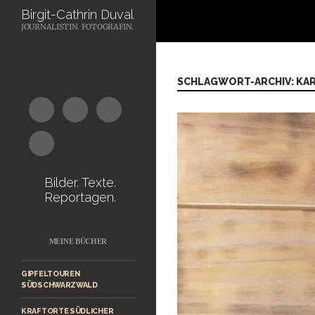
Suchen
Birgit-Cathrin Duval
JOURNALISTIN. FOTOGRAFIN.
Zum
Inhalt
springen
SCHLAGWORT-ARCHIV: KA
Bilder. Texte.
Reportagen.
MEINE BÜCHER
GIPFELTOUREN
SÜDSCHWARZWALD
KRAFTORTE SÜDLICHER