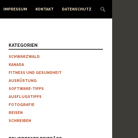
IMPRESSUM
KONTAKT
DATENSCHUTZ
KATEGORIEN
SCHWARZWALD
KANADA
FITNESS UND GESUNDHEIT
AUSRÜSTUNG
SOFTWARE-TIPPS
AUSFLUGSTIPPS
FOTOGRAFIE
REISEN
SCHREIBEN