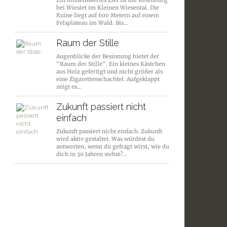
Ein lohnenswertes Ziel ist die Rotenburg
bei Wieslet im Kleinen Wiesental. Die
Ruine liegt auf 600 Metern auf einem
Felsplateau im Wald. Bis…
Raum der Stille
Augenblicke der Besinnung bietet der
"Raum der Stille". Ein kleines Kästchen
aus Holz gefertigt und nicht größer als
eine Zigarettenschachtel. Aufgeklappt
zeigt es…
Zukunft passiert nicht
einfach
Zukunft passiert nicht einfach. Zukunft
wird aktiv gestaltet. Was würdest du
antworten, wenn du gefragt wirst, wie du
dich in 30 Jahren siehst?…