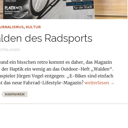
URNALISMUS
,
KULTUR
alden des Radsports
NTERLASSEN
und ein bisschen retro kommt es daher, das Magazin
on der Haptik ein wenig an das Outdoor-Heft „Walden“.
uspieler Jürgen Vogel entgegen: „E-Bikes sind einfach
karl. Das Walden de
 ist das neue Fahrrad-Lifestyle-Magazin?
weiterlesen
→
RADFAHREN