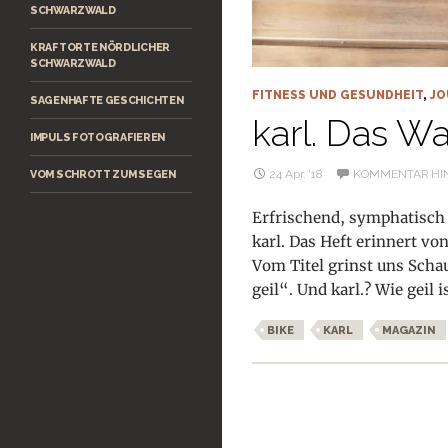
SCHWARZWALD
KRAFTORTE NÖRDLICHER
SCHWARZWALD
FITNESS UND GESUNDHEIT
,
JO
SAGENHAFTE GESCHICHTEN
karl. Das W
IMPULS FOTOGRAFIEREN
24 Apr. ’18
KOMMENTAR HI
VOM SCHROTT ZUM SEGEN
Erfrischend, symphatisch 
karl. Das Heft erinnert v
Vom Titel grinst uns Scha
geil“. Und karl.? Wie geil
BIKE
KARL
MAGAZIN