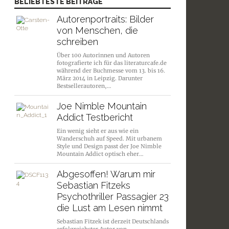
BELIEBTESTE BEITRÄGE
Autorenportraits: Bilder
von Menschen, die
schreiben
Über 100 Autorinnen und Autoren
fotografierte ich für das literaturcafe.de
während der Buchmesse vom 13. bis 16.
März 2014 in Leipzig. Darunter
Bestsellerautoren,…
Joe Nimble Mountain
Addict Testbericht
Ein wenig sieht er aus wie ein
Wanderschuh auf Speed. Mit urbanem
Style und Design passt der Joe Nimble
Mountain Addict optisch eher…
Abgesoffen! Warum mir
Sebastian Fitzeks
nismus
Psychothriller Passagier 23
die Lust am Lesen nimmt
Sebastian Fitzek ist derzeit Deutschlands