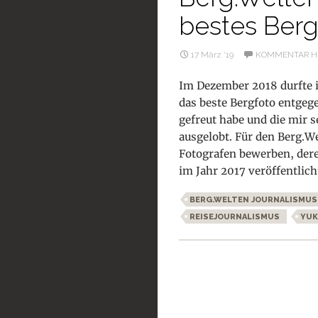
bestes Berg
17 März ’19
KOMMENTAR H
Im Dezember 2018 durfte i
das beste Bergfoto entgeg
gefreut habe und die mir s
ausgelobt. Für den Berg.W
Fotografen bewerben, der
im Jahr 2017 veröffentlic
BERG.WELTEN JOURNALISMUS
REISEJOURNALISMUS
YU