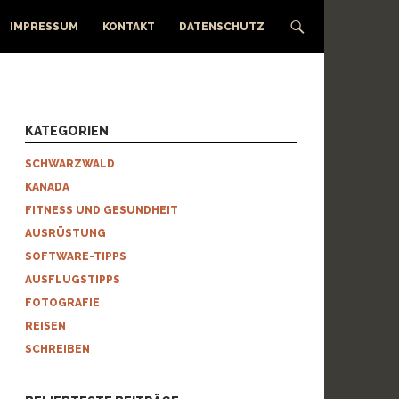
IMPRESSUM
KONTAKT
DATENSCHUTZ
KATEGORIEN
SCHWARZWALD
KANADA
FITNESS UND GESUNDHEIT
AUSRÜSTUNG
SOFTWARE-TIPPS
AUSFLUGSTIPPS
FOTOGRAFIE
REISEN
SCHREIBEN