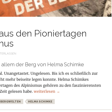
aus den Pioniertagen
smus
TERLASSEN
 allem der Berg von Helma Schimke
. Unangetastet. Ungelesen. Bis ich es schließlich zur
cht mehr beiseite legen konnte. Helma Schimkes
rtagen des Alpinismus gehören zu den faszinierensten
Anekdoten aus den Pioniertagen des Alpi
 Zeit gelesen habe.
weiterlesen
→
BERGWELTEN
HELMA SCHIMKE