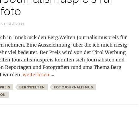
foto
INTERLASSEN
ch in Innsbruck den Berg.Welten Journalismuspreis für
en nehmen. Eine Auszeichnung, über die ich mich riesig
ehr viel bedeutet. Der Preis wird von der Tirol Werbung
elten Jouranlismuspreis konnten sich Journalisten und
en Reportagen und Fotografien rund ums Thema Berg
Berg.Welten Journalismuspreis für bestes Bergfoto
ht wurden.
weiterlesen
→
PREIS
BERGWELTEN
FOTOJOURNALISMUS
KON