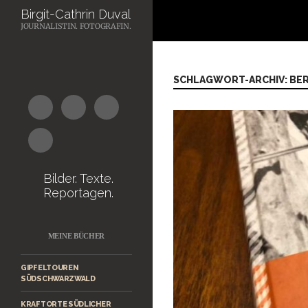
Suchen
Birgit-Cathrin Duval
JOURNALISTIN. FOTOGRAFIN.
Zum
Inhalt
springen
SCHLAGWORT-ARCHIV: B
Bilder. Texte.
Reportagen.
MEINE BÜCHER
GIPFELTOUREN
SÜDSCHWARZWALD
KRAFTORTE SÜDLICHER