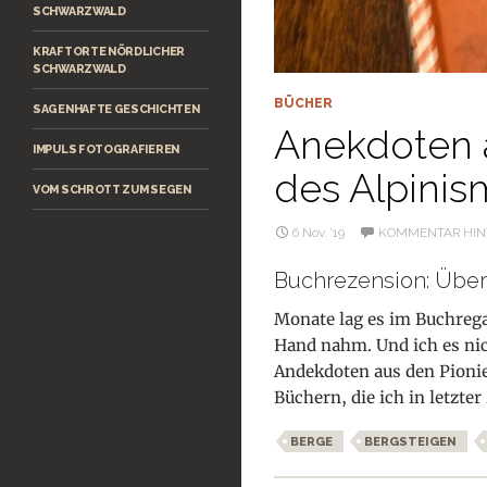
SCHWARZWALD
KRAFTORTE NÖRDLICHER
SCHWARZWALD
BÜCHER
SAGENHAFTE GESCHICHTEN
Anekdoten 
IMPULS FOTOGRAFIEREN
des Alpini
VOM SCHROTT ZUM SEGEN
6 Nov. ’19
KOMMENTAR HIN
Buchrezension: Über
Monate lag es im Buchregal
Hand nahm. Und ich es ni
Andekdoten aus den Pionie
Büchern, die ich in letzter
BERGE
BERGSTEIGEN