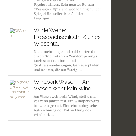
erfolgreichster Autor von
Psychothrillern. Sein neuster Roman
"Passagier 23" stand wochenlang auf der
Spiegel Bestsellerliste. Auf der
Leipziger…
Wilde Wege:
Heissbachschlucht Kleines
Wiesental
Nicht mehr lange und bald starten die
ersten Orte mit ihren Wanderopenings.
Doch statt Premium- und
Qualitätswanderwegen, Genießerpfaden
und Routen, die auf "Steig"…
Windpark Wasen – Am
Wasen weht kein Wind
Am Wasen weht kein Wind, stellte man
vor zehn Jahren fest. Ein Windpark wird
trotzdem gebaut. Eine chronologische
Aufzeichnung der Entwicklung des
Windparks…