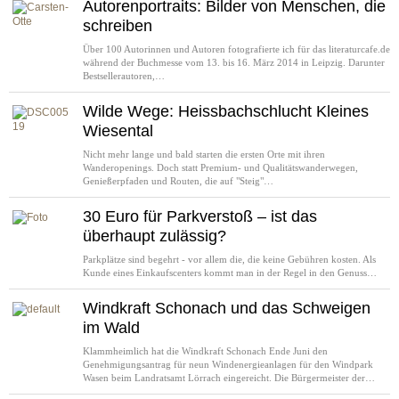
Autorenportraits: Bilder von Menschen, die
schreiben
Über 100 Autorinnen und Autoren fotografierte ich für das literaturcafe.de
während der Buchmesse vom 13. bis 16. März 2014 in Leipzig. Darunter
Bestsellerautoren,…
Wilde Wege: Heissbachschlucht Kleines
Wiesental
Nicht mehr lange und bald starten die ersten Orte mit ihren
Wanderopenings. Doch statt Premium- und Qualitätswanderwegen,
Genießerpfaden und Routen, die auf "Steig"…
30 Euro für Parkverstoß – ist das
überhaupt zulässig?
Parkplätze sind begehrt - vor allem die, die keine Gebühren kosten. Als
Kunde eines Einkaufscenters kommt man in der Regel in den Genuss…
Windkraft Schonach und das Schweigen
im Wald
Klammheimlich hat die Windkraft Schonach Ende Juni den
Genehmigungsantrag für neun Windenergieanlagen für den Windpark
Wasen beim Landratsamt Lörrach eingereicht. Die Bürgermeister der…