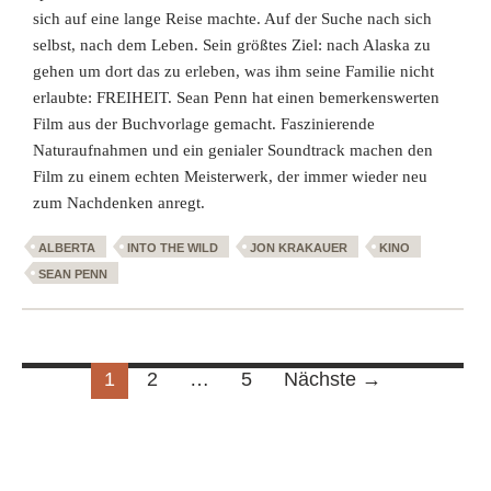
sich auf eine lange Reise machte. Auf der Suche nach sich
selbst, nach dem Leben. Sein größtes Ziel: nach Alaska zu
gehen um dort das zu erleben, was ihm seine Familie nicht
erlaubte: FREIHEIT. Sean Penn hat einen bemerkenswerten
Film aus der Buchvorlage gemacht. Faszinierende
Naturaufnahmen und ein genialer Soundtrack machen den
Film zu einem echten Meisterwerk, der immer wieder neu
zum Nachdenken anregt.
ALBERTA
INTO THE WILD
JON KRAKAUER
KINO
SEAN PENN
Beitragsnavigation
1
2
…
5
Nächste →