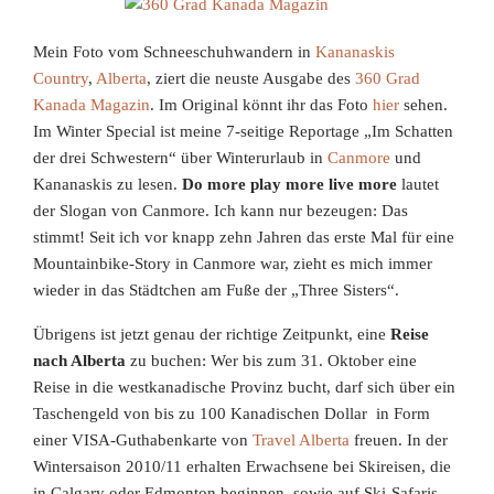
Mein Foto vom Schneeschuhwandern in
Kananaskis
Country
,
Alberta
, ziert die neuste Ausgabe des
360 Grad
Kanada Magazin
. Im Original könnt ihr das Foto
hier
sehen.
Im Winter Special ist meine 7-seitige Reportage „Im Schatten
der drei Schwestern“ über Winterurlaub in
Canmore
und
Kananaskis zu lesen.
Do more play more live more
lautet
der Slogan von Canmore. Ich kann nur bezeugen: Das
stimmt! Seit ich vor knapp zehn Jahren das erste Mal für eine
Mountainbike-Story in Canmore war, zieht es mich immer
wieder in das Städtchen am Fuße der „Three Sisters“.
Übrigens ist jetzt genau der richtige Zeitpunkt, eine
Reise
nach Alberta
zu buchen: Wer bis zum 31. Oktober eine
Reise in die westkanadische Provinz bucht, darf sich über ein
Taschengeld von bis zu 100 Kanadischen Dollar in Form
einer VISA-Guthabenkarte von
Travel Alberta
freuen. In der
Wintersaison 2010/11 erhalten Erwachsene bei Skireisen, die
in Calgary oder Edmonton beginnen, sowie auf Ski-Safaris