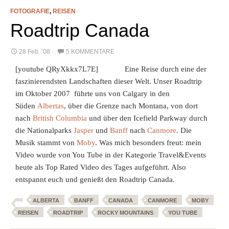
FOTOGRAFIE
,
REISEN
Roadtrip Canada
28 Feb. ’08
5 KOMMENTARE
[youtube QRyXkkx7L7E] Eine Reise durch eine der
faszinierendsten Landschaften dieser Welt. Unser Roadtrip
im Oktober 2007 führte uns von Calgary in den
Süden
Albertas
, über die Grenze nach Montana, von dort
nach
British Columbia
und über den Icefield Parkway durch
die Nationalparks
Jasper
und
Banff
nach
Canmore
. Die
Musik stammt von
Moby
. Was mich besonders freut: mein
Video wurde von You Tube in der Kategorie Travel&Events
heute als Top Rated Video des Tages aufgeführt. Also
entspannt euch und genießt den Roadtrip Canada.
ALBERTA
BANFF
CANADA
CANMORE
MOBY
REISEN
ROADTRIP
ROCKY MOUNTAINS
YOU TUBE