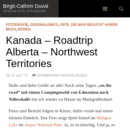
Zum
Suchen
Birgit-Cathrin Duval
SCHLAGWORT-ARCHIV: ALBERTA
Inhalt
JOURNALISTIN. FOTOGRAFIN.
springen
FOTOGRAFIE
,
JOURNALISMUS
,
ORTE, DIE MAN BESUCHT HABEN
MUSS
,
REISEN
Kanada – Roadtrip
Alberta – Northwest
Territories
23 Juni ’11
KOMMENTAR HINTERLASSEN
Hallo und liebe Grüße an alle! Nach zehn Tagen
„on the
road“ mit einem Campingmobil von Edmonton nach
Yellowknife
bin ich wieder zu Hause im Markgräflerland.
Fotos und Bericht folgen in Kürze, dafür vorab mal einen
kleinen Einblick. Das Foto zeigt Spirit Island im
Maligne
Lake
im
Jasper National Park
. Ja, es ist kitschig. Und ja, es