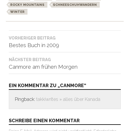
ROCKY MOUNTAINS
SCHNEESCHUHWANDERN
WINTER
Beitragsnavigation
VORHERIGER BEITRAG
Bestes Buch in 2009
NÄCHSTER BEITRAG
Canmore am frühen Morgen
EIN KOMMENTAR ZU „CANMORE“
Pingback:
takkiwrites » alles über Kanada
SCHREIBE EINEN KOMMENTAR