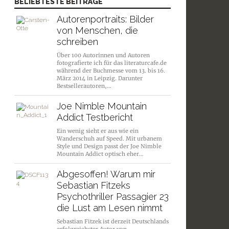
BELIEBTESTE BEITRÄGE
Autorenportraits: Bilder
von Menschen, die
schreiben
Über 100 Autorinnen und Autoren
fotografierte ich für das literaturcafe.de
während der Buchmesse vom 13. bis 16.
März 2014 in Leipzig. Darunter
Bestsellerautoren,…
Joe Nimble Mountain
Addict Testbericht
Ein wenig sieht er aus wie ein
Wanderschuh auf Speed. Mit urbanem
Style und Design passt der Joe Nimble
Mountain Addict optisch eher…
Abgesoffen! Warum mir
Sebastian Fitzeks
Psychothriller Passagier 23
die Lust am Lesen nimmt
Sebastian Fitzek ist derzeit Deutschlands