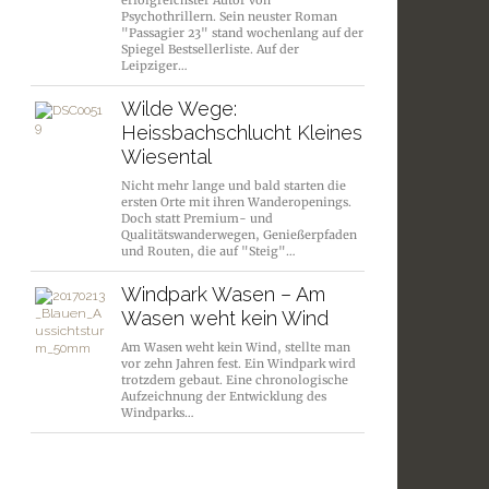
erfolgreichster Autor von
Psychothrillern. Sein neuster Roman
"Passagier 23" stand wochenlang auf der
Spiegel Bestsellerliste. Auf der
Leipziger…
Wilde Wege:
Heissbachschlucht Kleines
Wiesental
Nicht mehr lange und bald starten die
ersten Orte mit ihren Wanderopenings.
Doch statt Premium- und
Qualitätswanderwegen, Genießerpfaden
und Routen, die auf "Steig"…
Windpark Wasen – Am
Wasen weht kein Wind
Am Wasen weht kein Wind, stellte man
vor zehn Jahren fest. Ein Windpark wird
trotzdem gebaut. Eine chronologische
Aufzeichnung der Entwicklung des
Windparks…