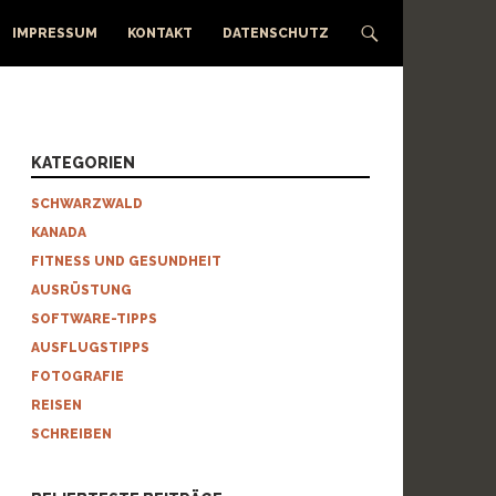
IMPRESSUM
KONTAKT
DATENSCHUTZ
KATEGORIEN
SCHWARZWALD
KANADA
FITNESS UND GESUNDHEIT
AUSRÜSTUNG
SOFTWARE-TIPPS
AUSFLUGSTIPPS
FOTOGRAFIE
REISEN
SCHREIBEN