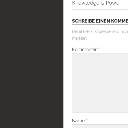
Knowledge is Power
SCHREIBE EINEN KOMM
Deine E-Mail-Adresse wird nicht 
markiert
Kommentar
*
Name
*