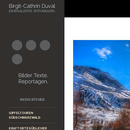
Suchen
Birgit-Cathrin Duval
JOURNALISTIN. FOTOGRAFIN.
Zum
Inhalt
springen
Bilder. Texte.
Reportagen.
MEINE BÜCHER
GIPFELTOUREN
SÜDSCHWARZWALD
KRAFTORTE SÜDLICHER