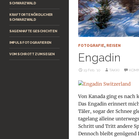
SCHWARZWALD
KRAFTORTE NÖRDLICHER
SCHWARZWALD
SAGENHAFTE GESCHICHTEN
IMPULS FOTOGRAFIEREN
FOTOGRAFIE
,
REISEN
Engadin
VOM SCHROTT ZUM SEGEN
19 Feb. ’10
TAKKI
KOMM
Von Kanada ging es nach k
Das Engadin erinnert mich
Täler, sogar der Schnee g
tagelang alleine unterwegs
Schritt und Tritt andere 
Dennoch bleibt genügend 