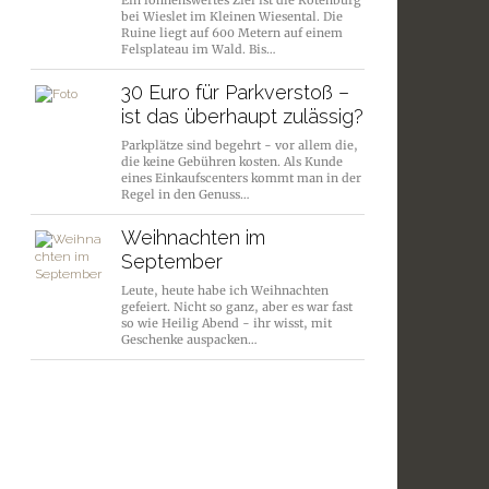
Ein lohnenswertes Ziel ist die Rotenburg
bei Wieslet im Kleinen Wiesental. Die
Ruine liegt auf 600 Metern auf einem
Felsplateau im Wald. Bis…
30 Euro für Parkverstoß –
ist das überhaupt zulässig?
Parkplätze sind begehrt - vor allem die,
die keine Gebühren kosten. Als Kunde
eines Einkaufscenters kommt man in der
Regel in den Genuss…
Weihnachten im
September
Leute, heute habe ich Weihnachten
gefeiert. Nicht so ganz, aber es war fast
so wie Heilig Abend - ihr wisst, mit
Geschenke auspacken…