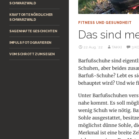
SCHWARZWALD
KRAFTORTE NÖRDLICHER
SCHWARZWALD
FITNESS UND GESUNDHEIT
Das sind m
SAGENHAFTE GESCHICHTEN
IMPULS FOTOGRAFIEREN
22 Aug. ’22
TAKKI
3 K
VOM SCHROTT ZUM SEGEN
Barfußschuhe sind eigentl
Schuhen, aber beides zus
Barfuß-Schuhe? Lebt es si
behauptet wird? Und wie f
Unter Barfußschuhen ver
nahe kommt. Es soll mögli
wenig Schuh wie nötig. B
Sohle ausgestattet, besitz
möglichst dünne Sohle, di
Merkmal ist eine breite Z