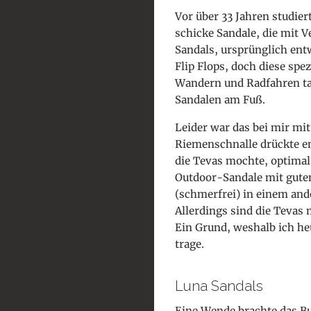
Vor über 33 Jahren studier
schicke Sandale, die mit
Sandals, ursprünglich entw
Flip Flops, doch diese spez
Wandern und Radfahren tau
Sandalen am Fuß.
Leider war das bei mir mi
Riemenschnalle drückte em
die Tevas mochte, optimal 
Outdoor-Sandale mit gutem
(schmerfrei) in einem an
Allerdings sind die Tevas
Ein Grund, weshalb ich h
trage.
Luna Sandals
Eine Wende brachte das B