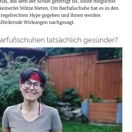
ial, aus dem der Schuh gefertigt ist, sollte möglichst
keinerlei Stütze bieten. Um Barfußschuhe hat es in den
 regelrechten Hype gegeben und ihnen werden
sfördernde Wirkungen nachgesagt.
Barfußschuhen tatsächlich gesünder?