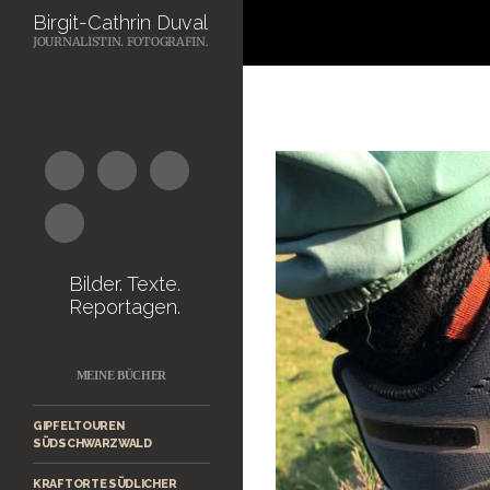
Suchen
Birgit-Cathrin Duval
JOURNALISTIN. FOTOGRAFIN.
Zum
Inhalt
springen
Bilder. Texte.
Reportagen.
MEINE BÜCHER
GIPFELTOUREN
SÜDSCHWARZWALD
KRAFTORTE SÜDLICHER