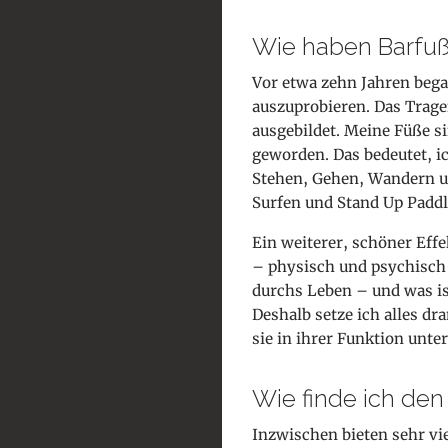
Wie haben Barfu
Vor etwa zehn Jahren beg
auszuprobieren. Das Trag
ausgebildet. Meine Füße si
geworden. Das bedeutet, i
Stehen, Gehen, Wandern un
Surfen und Stand Up Paddl
Ein weiterer, schöner Effe
– physisch und psychisch 
durchs Leben – und was ist
Deshalb setze ich alles d
sie in ihrer Funktion unte
Wie finde ich den
Inzwischen bieten sehr vi