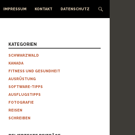
IMPRESSUM
KONTAKT
DATENSCHUTZ
KATEGORIEN
SCHWARZWALD
KANADA
FITNESS UND GESUNDHEIT
AUSRÜSTUNG
SOFTWARE-TIPPS
AUSFLUGSTIPPS
FOTOGRAFIE
REISEN
SCHREIBEN