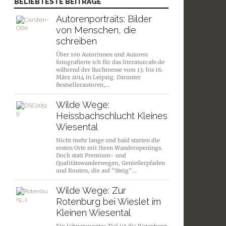
BELIEBTESTE BEITRÄGE
Autorenportraits: Bilder
von Menschen, die
schreiben
Über 100 Autorinnen und Autoren
fotografierte ich für das literaturcafe.de
während der Buchmesse vom 13. bis 16.
März 2014 in Leipzig. Darunter
Bestsellerautoren,…
Wilde Wege:
Heissbachschlucht Kleines
Wiesental
Nicht mehr lange und bald starten die
ersten Orte mit ihren Wanderopenings.
Doch statt Premium- und
Qualitätswanderwegen, Genießerpfaden
und Routen, die auf "Steig"…
Wilde Wege: Zur
Rotenburg bei Wieslet im
Kleinen Wiesental