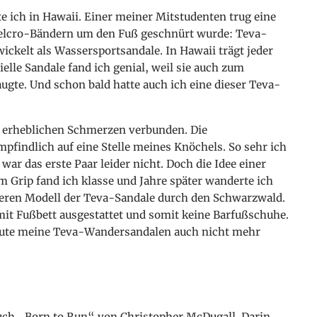
te ich in Hawaii. Einer meiner Mitstudenten trug eine
 Velcro-Bändern um den Fuß geschnürt wurde: Teva-
ickelt als Wassersportsandale. In Hawaii trägt jeder
ielle Sandale fand ich genial, weil sie auch zum
gte. Und schon bald hatte auch ich eine dieser Teva-
t erheblichen Schmerzen verbunden. Die
pfindlich auf eine Stelle meines Knöchels. So sehr ich
war das erste Paar leider nicht. Doch die Idee einer
 Grip fand ich klasse und Jahre später wanderte ich
deren Modell der Teva-Sandale durch den Schwarzwald.
 mit Fußbett ausgestattet und somit keine Barfußschuhe.
eute meine Teva-Wandersandalen auch nicht mehr
uch „Born to Run“ von Christopher McDugall. Darin