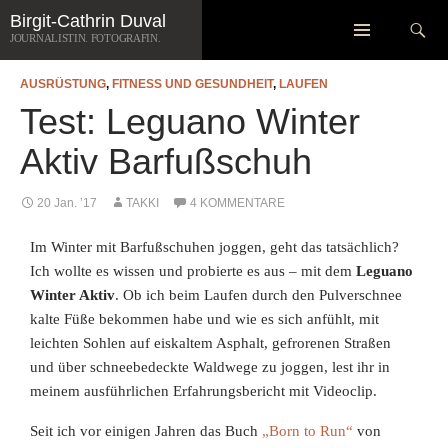
Zum
Suchen
Birgit-Cathrin Duval
Inhalt
JOURNALISTIN. FOTOGRAFIN.
springen
AUSRÜSTUNG
,
FITNESS UND GESUNDHEIT
,
LAUFEN
Test: Leguano Winter
Aktiv Barfußschuh
20 Jan. ’17
TAKKI
4 KOMMENTARE
Im Winter mit Barfußschuhen joggen, geht das tatsächlich?
Ich wollte es wissen und probierte es aus – mit dem
Leguano
Winter Aktiv
. Ob ich beim Laufen durch den Pulverschnee
kalte Füße bekommen habe und wie es sich anfühlt, mit
leichten Sohlen auf eiskaltem Asphalt, gefrorenen Straßen
und über schneebedeckte Waldwege zu joggen, lest ihr in
meinem ausführlichen Erfahrungsbericht mit Videoclip.
Seit ich vor einigen Jahren das Buch
„Born to Run“
von