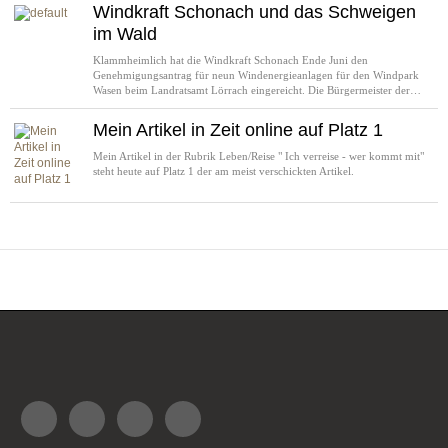
Windkraft Schonach und das Schweigen
im Wald
Klammheimlich hat die Windkraft Schonach Ende Juni den
Genehmigungsantrag für neun Windenergieanlagen für den Windpark
Wasen beim Landratsamt Lörrach eingereicht. Die Bürgermeister der…
Mein Artikel in Zeit online auf Platz 1
Mein Artikel in der Rubrik Leben/Reise " Ich verreise - wer kommt mit"
steht heute auf Platz 1 der am meist verschickten Artikel.