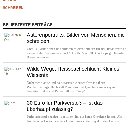
REISEN
SCHREIBEN
BELIEBTESTE BEITRÄGE
Autorenportraits: Bilder von Menschen, die
schreiben
Über 100 Autorinnen und Autoren fotografierte ich für das literaturcafe.de
während der Buchmesse vom 13. bis 16. März 2014 in Leipzig. Darunter
Bestsellerautoren,…
Wilde Wege: Heissbachschlucht Kleines
Wiesental
Nicht mehr lange und bald starten die ersten Orte mit ihren
Wanderopenings. Doch statt Premium- und Qualitätswanderwegen,
Genießerpfaden und Routen, die auf "Steig"…
30 Euro für Parkverstoß – ist das
überhaupt zulässig?
Parkplätze sind begehrt - vor allem die, die keine Gebühren kosten. Als
Kunde eines Einkaufscenters kommt man in der Regel in den Genuss…