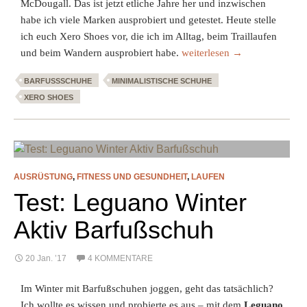
McDougall. Das ist jetzt etliche Jahre her und inzwischen
habe ich viele Marken ausprobiert und getestet. Heute stelle
ich euch Xero Shoes vor, die ich im Alltag, beim Traillaufen
Xero Shoes Barfußschuhe – T
und beim Wandern ausprobiert habe.
weiterlesen
→
BARFUSSSCHUHE
MINIMALISTISCHE SCHUHE
XERO SHOES
AUSRÜSTUNG
,
FITNESS UND GESUNDHEIT
,
LAUFEN
Test: Leguano Winter
Aktiv Barfußschuh
20 Jan. ’17
4 KOMMENTARE
Im Winter mit Barfußschuhen joggen, geht das tatsächlich?
Ich wollte es wissen und probierte es aus – mit dem
Leguano