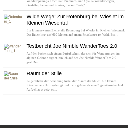
Wanderopenings. Doch statt Premium- und Qualitätswanderwegen,
Genießerpfaden und Routen, die auf "Steig"…
Wilde Wege: Zur Rotenburg bei Wieslet im
Kleinen Wiesental
Ein lohnenswertes Ziel ist die Rotenburg bei Wieslet im Kleinen Wiesental.
Die Ruine liegt auf 600 Metern auf einem Felsplateau im Wald. Bis…
Testbericht Joe Nimble WanderToes 2.0
Auf der Suche nach einem Barfußschuh, der sich für Wanderungen im
alpinen Gelände eignet, bin ich auf den Joe Nimble WanderToes 2.0
gestoßen.…
Raum der Stille
Augenblicke der Besinnung bietet der "Raum der Stille". Ein kleines
Kästchen aus Holz gefertigt und nicht größer als eine Zigarettenschachtel.
Aufgeklappt zeigt es…