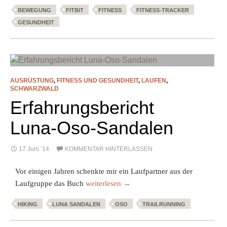
BEWEGUNG
FITBIT
FITNESS
FITNESS-TRACKER
GESUNDHEIT
AUSRÜSTUNG
,
FITNESS UND GESUNDHEIT
,
LAUFEN
,
SCHWARZWALD
Erfahrungsbericht
Luna-Oso-Sandalen
17 Juni ’14
KOMMENTAR HINTERLASSEN
Vor einigen Jahren schenkte mir ein Laufpartner aus der
Erfahrungsbericht Luna-Oso-Sandalen
Laufgruppe das Buch
weiterlesen
→
HIKING
LUNA SANDALEN
OSO
TRAILRUNNING