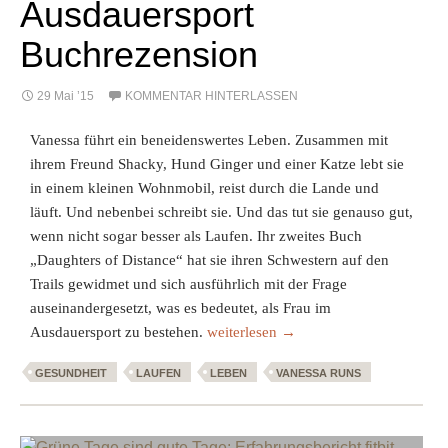
Ausdauersport
Buchrezension
29 Mai ’15
KOMMENTAR HINTERLASSEN
Vanessa führt ein beneidenswertes Leben. Zusammen mit
ihrem Freund Shacky, Hund Ginger und einer Katze lebt sie
in einem kleinen Wohnmobil, reist durch die Lande und
läuft. Und nebenbei schreibt sie. Und das tut sie genauso gut,
wenn nicht sogar besser als Laufen. Ihr zweites Buch
„Daughters of Distance“ hat sie ihren Schwestern auf den
Trails gewidmet und sich ausführlich mit der Frage
auseinandergesetzt, was es bedeutet, als Frau im
Daughters of Distance – Frauen im Au
Ausdauersport zu bestehen.
weiterlesen
→
GESUNDHEIT
LAUFEN
LEBEN
VANESSA RUNS