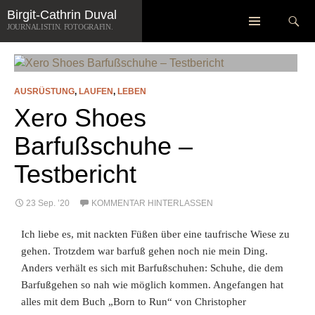
Zum
Suchen
Birgit-Cathrin Duval
ARCHIV DER KATEGORIE: LAUFEN
Inhalt
JOURNALISTIN. FOTOGRAFIN.
springen
AUSRÜSTUNG
,
LAUFEN
,
LEBEN
Xero Shoes
Barfußschuhe –
Testbericht
23 Sep. ’20
KOMMENTAR HINTERLASSEN
Ich liebe es, mit nackten Füßen über eine taufrische Wiese zu
gehen. Trotzdem war barfuß gehen noch nie mein Ding.
Anders verhält es sich mit Barfußschuhen: Schuhe, die dem
Barfußgehen so nah wie möglich kommen. Angefangen hat
alles mit dem Buch „Born to Run“ von Christopher