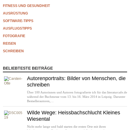
FITNESS UND GESUNDHEIT
AUSRÜSTUNG
SOFTWARE-TIPPS
AUSFLUGSTIPPS
FOTOGRAFIE
REISEN
SCHREIBEN
BELIEBTESTE BEITRÄGE
Autorenportraits: Bilder von Menschen, die
schreiben
Über 100 Autorinnen und Autoren fotografierte ich für das literaturcafe.de
während der Buchmesse vom 13. bis 16. März 2014 in Leipzig. Darunter
Bestsellerautoren,…
Wilde Wege: Heissbachschlucht Kleines
Wiesental
Nicht mehr lange und bald starten die ersten Orte mit ihren