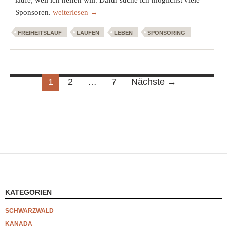
laufe, weil ich helfen will. Dafür suche ich möglichst viele
Sponsor gesucht – Ich laufe, weil ich helfen will
Sponsoren.
weiterlesen
→
FREIHEITSLAUF
LAUFEN
LEBEN
SPONSORING
Beitragsnavigation
1
2
…
7
Nächste →
KATEGORIEN
SCHWARZWALD
KANADA