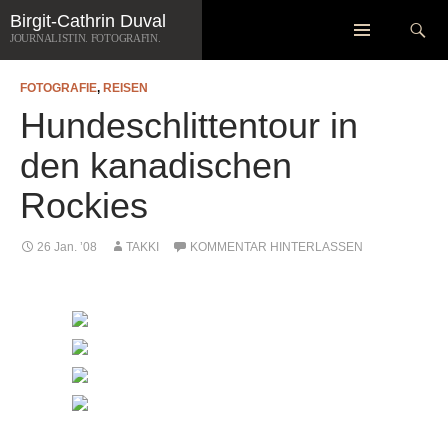
Zum
Suchen
Birgit-Cathrin Duval
Inhalt
JOURNALISTIN. FOTOGRAFIN.
springen
FOTOGRAFIE
,
REISEN
Hundeschlittentour in
den kanadischen
Rockies
26 Jan. ’08
TAKKI
KOMMENTAR HINTERLASSEN