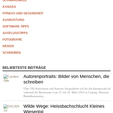
SCHWARZWALD
KANADA
FITNESS UND GESUNDHEIT
AUSRÜSTUNG
SOFTWARE-TIPPS
AUSFLUGSTIPPS
FOTOGRAFIE
REISEN
SCHREIBEN
BELIEBTESTE BEITRÄGE
Autorenportraits: Bilder von Menschen, die
schreiben
Über 100 Autorinnen und Autoren fotografierte ich für das literaturcafe.de
während der Buchmesse vom 13. bis 16. März 2014 in Leipzig. Darunter
Bestsellerautoren,…
Wilde Wege: Heissbachschlucht Kleines
Wiesental