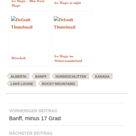
Ice Magic – Blue Hour
Ice Magic at night
Magic
Ice Magic im
Bitterkalt
Winterwunderland
ALBERTA
BANFF
HUNDESCHLITTEN
KANADA
LAKE LOUISE
ROCKY MOUNTAINS
Beitragsnavigation
VORHERIGER BEITRAG
Banff, minus 17 Grad
NÄCHSTER BEITRAG