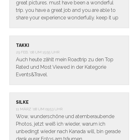
great pictures. must have been a wonderful
trip. you have a great job and you are able to
share your experience wonderfully. keep it up
TAKKI
29 FEB. ’08 UM 15:55 UHR
Auch heute zählt mein Roadtrip zu den Top
Rated und Most Viewed in der Kategorie
Events&Travel.
SILKE
11 MÄRZ ’08 UM 09:53 UHR
Wow, wunderschöne und atemberaubende
Photos, jetzt weiß ich wieder, warum ich
unbedingt wieder nach Kanada will, bin gerade
dank eurer Fotos am träumen.