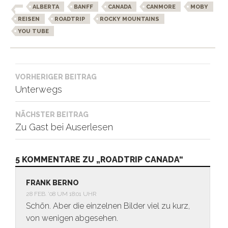
ALBERTA
BANFF
CANADA
CANMORE
MOBY
REISEN
ROADTRIP
ROCKY MOUNTAINS
YOU TUBE
Beitragsnavigation
VORHERIGER BEITRAG
Unterwegs
NÄCHSTER BEITRAG
Zu Gast bei Auserlesen
5 KOMMENTARE ZU „ROADTRIP CANADA“
FRANK BERNO
28 FEB. ’08 UM 18:01 UHR
Schön. Aber die einzelnen Bilder viel zu kurz,
von wenigen abgesehen.