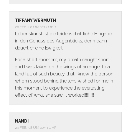
TIFFANY WERMUTH
28 FEB. ’08 UM 18:17 UHR
Lebenskunst ist die leidenschaftliche Hingabe
in den Genuss des Augenblicks, denn dann
dauert er eine Ewigkeit.
For a short moment, my breath caught short
and I was taken on the wings of an angel to a
land full of such beauty, that I knew the person
whom stood behind the lens wished for me in
this moment to experience the everlasting
effect of what she saw. It worked!!!!!!!!!!!
NANDI
29 FEB. ’08 UM 00:53 UHR