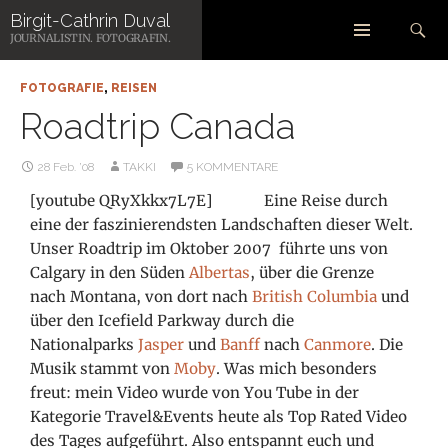
Zum
Suchen
Birgit-Cathrin Duval
Inhalt
JOURNALISTIN. FOTOGRAFIN.
springen
FOTOGRAFIE
,
REISEN
Roadtrip Canada
28 Feb. ’08
TAKKI
5 KOMMENTARE
[youtube QRyXkkx7L7E] Eine Reise durch
eine der faszinierendsten Landschaften dieser Welt.
Unser Roadtrip im Oktober 2007 führte uns von
Calgary in den Süden
Albertas
, über die Grenze
nach Montana, von dort nach
British Columbia
und
über den Icefield Parkway durch die
Nationalparks
Jasper
und
Banff
nach
Canmore
. Die
Musik stammt von
Moby
. Was mich besonders
freut: mein Video wurde von You Tube in der
Kategorie Travel&Events heute als Top Rated Video
des Tages aufgeführt. Also entspannt euch und