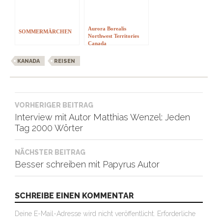
Aurora Borealis
SOMMERMÄRCHEN
Northwest Territories
Canada
KANADA
REISEN
Beitragsnavigation
VORHERIGER BEITRAG
Interview mit Autor Matthias Wenzel: Jeden
Tag 2000 Wörter
NÄCHSTER BEITRAG
Besser schreiben mit Papyrus Autor
SCHREIBE EINEN KOMMENTAR
Deine E-Mail-Adresse wird nicht veröffentlicht.
Erforderliche