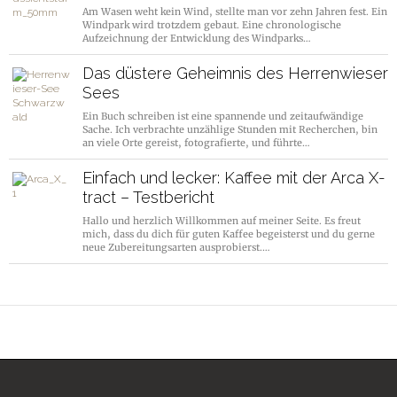
Am Wasen weht kein Wind, stellte man vor zehn Jahren fest. Ein
Windpark wird trotzdem gebaut. Eine chronologische
Aufzeichnung der Entwicklung des Windparks…
Das düstere Geheimnis des Herrenwieser
Sees
Ein Buch schreiben ist eine spannende und zeitaufwändige
Sache. Ich verbrachte unzählige Stunden mit Recherchen, bin
an viele Orte gereist, fotografierte, und führte…
Einfach und lecker: Kaffee mit der Arca X-
tract – Testbericht
Hallo und herzlich Willkommen auf meiner Seite. Es freut
mich, dass du dich für guten Kaffee begeisterst und du gerne
neue Zubereitungsarten ausprobierst.…