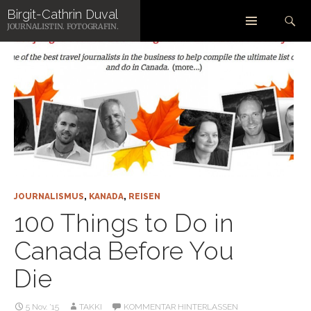
Zum
Suchen
Birgit-Cathrin Duval
Inhalt
JOURNALISTIN. FOTOGRAFIN.
springen
JOURNALISMUS
,
KANADA
,
REISEN
100 Things to Do in
Canada Before You
Die
5 Nov. ’15
TAKKI
KOMMENTAR HINTERLASSEN