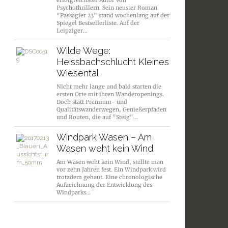
erfolgreichster Autor von
Psychothrillern. Sein neuster Roman
"Passagier 23" stand wochenlang auf der
Spiegel Bestsellerliste. Auf der
Leipziger…
Wilde Wege:
Heissbachschlucht Kleines
Wiesental
Nicht mehr lange und bald starten die
ersten Orte mit ihren Wanderopenings.
Doch statt Premium- und
Qualitätswanderwegen, Genießerpfaden
und Routen, die auf "Steig"…
Windpark Wasen – Am
Wasen weht kein Wind
Am Wasen weht kein Wind, stellte man
vor zehn Jahren fest. Ein Windpark wird
trotzdem gebaut. Eine chronologische
Aufzeichnung der Entwicklung des
Windparks…