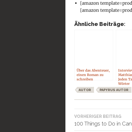
[amazon template=pro
[amazon template=pro
Ähnliche Beiträge:
Über das Abenteuer,
Intervi
einen Roman zu
Matthia
schreiben
Jeden T
Wörter
AUTOR
PAPYRUS AUTOR
Beitragsnavigati
VORHERIGER BEITRAG
100 Things to Do in Ca