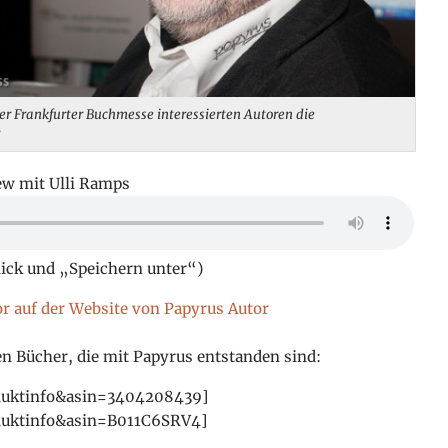
er Frankfurter Buchmesse interessierten Autoren die
iew mit Ulli Ramps
lick und „Speichern unter“)
r auf der Website von Papyrus Autor
en Bücher, die mit Papyrus entstanden
sind:
duktinfo&asin=3404208439]
duktinfo&asin=B011C6SRV4]