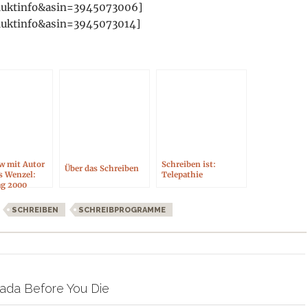
duktinfo&asin=3945073006]
duktinfo&asin=3945073014]
ew mit Autor
Schreiben ist:
Über das Schreiben
s Wenzel:
Telepathie
ag 2000
SCHREIBEN
SCHREIBPROGRAMME
on
nada Before You Die