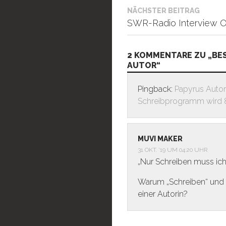
NÄCHSTER BEITRAG
SWR-Radio Interview O
2 KOMMENTARE ZU „BES
AUTOR“
Pingback:
Papyrus Autor
Schreibprogramm wird 8 
MUVI MAKER
31 OKT. ’19 UM 04:20 UHR
„Nur Schreiben muss ich
Warum „Schreiben“ und n
einer Autorin?