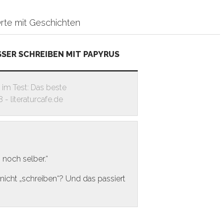
rte mit Geschichten
SER SCHREIBEN MIT PAPYRUS
 im Test: Das beste
- literaturcafe.de
 noch selber.“
icht „schreiben“? Und das passiert