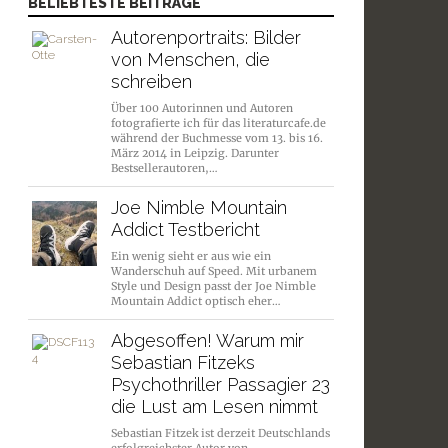
BELIEBTESTE BEITRÄGE
Autorenportraits: Bilder
von Menschen, die
schreiben
Über 100 Autorinnen und Autoren
fotografierte ich für das literaturcafe.de
während der Buchmesse vom 13. bis 16.
März 2014 in Leipzig. Darunter
Bestsellerautoren,…
Joe Nimble Mountain
Addict Testbericht
Ein wenig sieht er aus wie ein
Wanderschuh auf Speed. Mit urbanem
Style und Design passt der Joe Nimble
Mountain Addict optisch eher…
Abgesoffen! Warum mir
Sebastian Fitzeks
Psychothriller Passagier 23
die Lust am Lesen nimmt
Sebastian Fitzek ist derzeit Deutschlands