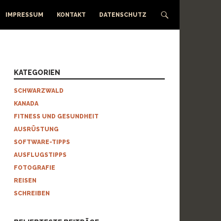
IMPRESSUM
KONTAKT
DATENSCHUTZ
KATEGORIEN
SCHWARZWALD
KANADA
FITNESS UND GESUNDHEIT
AUSRÜSTUNG
SOFTWARE-TIPPS
AUSFLUGSTIPPS
FOTOGRAFIE
REISEN
SCHREIBEN