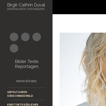
Suchen
Birgit-Cathrin Duval
JOURNALISTIN. FOTOGRAFIN.
Zum
Inhalt
springen
Bilder. Texte.
Reportagen.
MEINE BÜCHER
GIPFELTOUREN
SÜDSCHWARZWALD
KRAFTORTE SÜDLICHER