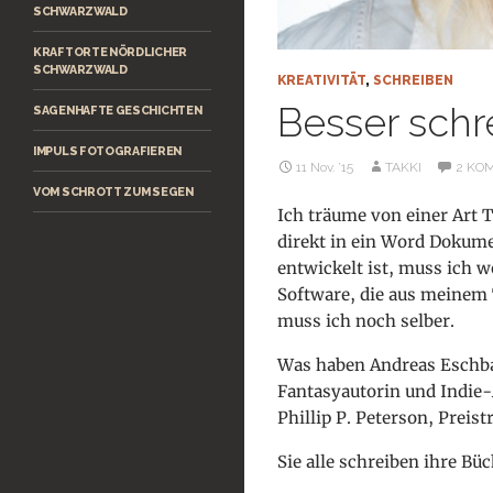
SCHWARZWALD
KRAFTORTE NÖRDLICHER
SCHWARZWALD
KREATIVITÄT
,
SCHREIBEN
Besser schr
SAGENHAFTE GESCHICHTEN
IMPULS FOTOGRAFIEREN
11 Nov. ’15
TAKKI
2 KO
VOM SCHROTT ZUM SEGEN
Ich träume von einer Art 
direkt in ein Word Dokumen
entwickelt ist, muss ich w
Software, die aus meinem
muss ich noch selber.
Was haben Andreas Eschbac
Fantasyautorin und Indie-
Phillip P. Peterson, Prei
Sie alle schreiben ihre Bü