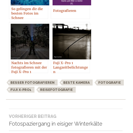
So gelingen dir die
Fotografieren
besten Fotos im
Schnee
Nachts im Schnee
Fuji X-Pro 1
fotografieren mit der
Langzeitbelichtunge
Fuji X-Pro 1
n
BESSER FOTOGRAFIEREN
BESTE KAMERA
FOTOGRAFIE
FUJI X-PRO1
REISEFOTOGRAFIE
Beitragsnavigation
VORHERIGER BEITRAG
Fotospaziergang in eisiger Winterkälte