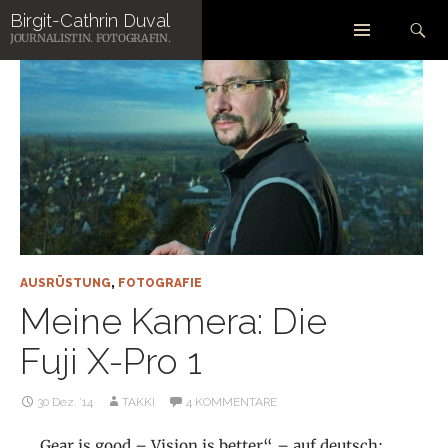
Zum
Suchen
Birgit-Cathrin Duval
Inhalt
JOURNALISTIN. FOTOGRAFIN.
springen
AUSRÜSTUNG
,
FOTOGRAFIE
Meine Kamera: Die
Fuji X-Pro 1
30 Dez. ’14
TAKKI
4 KOMMENTARE
„Gear is good – Vision is better“ – auf deutsch: