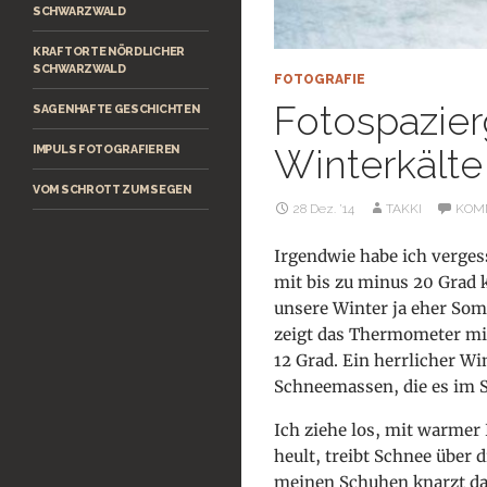
SCHWARZWALD
KRAFTORTE NÖRDLICHER
SCHWARZWALD
FOTOGRAFIE
Fotospazier
SAGENHAFTE GESCHICHTEN
Winterkälte
IMPULS FOTOGRAFIEREN
VOM SCHROTT ZUM SEGEN
28 Dez. ’14
TAKKI
KOM
Irgendwie habe ich verges
mit bis zu minus 20 Grad 
unsere Winter ja eher Som
zeigt das Thermometer min
12 Grad. Ein herrlicher W
Schneemassen, die es im 
Ich ziehe los, mit warme
heult, treibt Schnee über d
meinen Schuhen knarzt das 