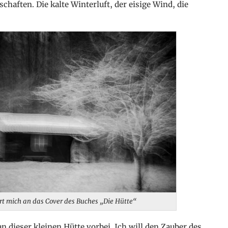
chaften. Die kalte Winterluft, der eisige Wind, die
rt mich an das Cover des Buches „Die Hütte“
dieser kleinen Hütte vorbei. Ich will den Zauber des