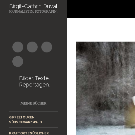
Suchen
Birgit-Cathrin Duval
JOURNALISTIN. FOTOGRAFIN.
Zum
Inhalt
springen
Bilder. Texte.
Reportagen.
MEINE BÜCHER
GIPFELTOUREN
SÜDSCHWARZWALD
KRAFTORTE SÜDLICHER