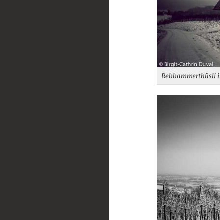
Rebbammerthüsli i