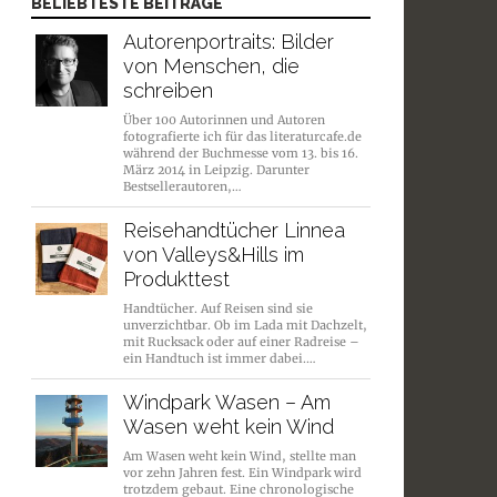
BELIEBTESTE BEITRÄGE
Autorenportraits: Bilder
von Menschen, die
schreiben
Über 100 Autorinnen und Autoren
fotografierte ich für das literaturcafe.de
während der Buchmesse vom 13. bis 16.
März 2014 in Leipzig. Darunter
Bestsellerautoren,…
Reisehandtücher Linnea
von Valleys&Hills im
Produkttest
Handtücher. Auf Reisen sind sie
unverzichtbar. Ob im Lada mit Dachzelt,
mit Rucksack oder auf einer Radreise –
ein Handtuch ist immer dabei.…
Windpark Wasen – Am
Wasen weht kein Wind
Am Wasen weht kein Wind, stellte man
vor zehn Jahren fest. Ein Windpark wird
trotzdem gebaut. Eine chronologische