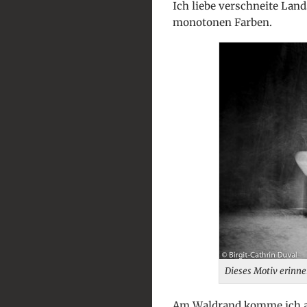
Ich liebe verschneite Lands
monotonen Farben.
Dieses Motiv erinne
Am Waldrand komme ich an 