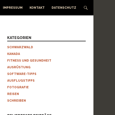
IMPRESSUM
KONTAKT
DATENSCHUTZ
KATEGORIEN
SCHWARZWALD
KANADA
FITNESS UND GESUNDHEIT
AUSRÜSTUNG
SOFTWARE-TIPPS
AUSFLUGSTIPPS
FOTOGRAFIE
REISEN
SCHREIBEN