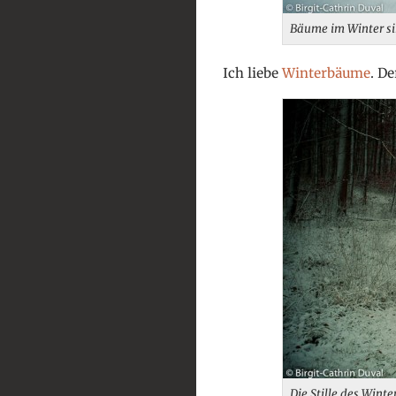
Bäume im Winter s
Ich liebe
Winterbäume
. D
Die Stille des Winte