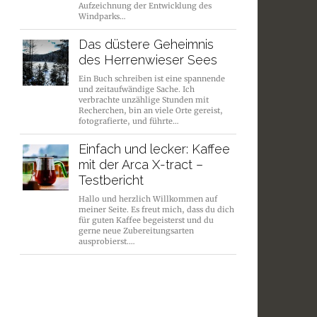
Aufzeichnung der Entwicklung des
Windparks…
Das düstere Geheimnis
des Herrenwieser Sees
Ein Buch schreiben ist eine spannende
und zeitaufwändige Sache. Ich
verbrachte unzählige Stunden mit
Recherchen, bin an viele Orte gereist,
fotografierte, und führte…
Einfach und lecker: Kaffee
mit der Arca X-tract –
Testbericht
Hallo und herzlich Willkommen auf
meiner Seite. Es freut mich, dass du dich
für guten Kaffee begeisterst und du
gerne neue Zubereitungsarten
ausprobierst.…