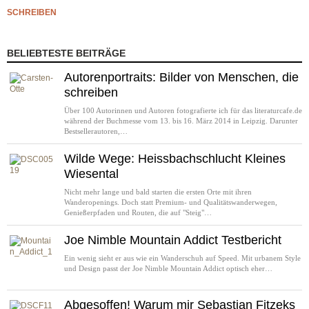
SCHREIBEN
BELIEBTESTE BEITRÄGE
Autorenportraits: Bilder von Menschen, die
schreiben
Über 100 Autorinnen und Autoren fotografierte ich für das literaturcafe.de
während der Buchmesse vom 13. bis 16. März 2014 in Leipzig. Darunter
Bestsellerautoren,…
Wilde Wege: Heissbachschlucht Kleines
Wiesental
Nicht mehr lange und bald starten die ersten Orte mit ihren
Wanderopenings. Doch statt Premium- und Qualitätswanderwegen,
Genießerpfaden und Routen, die auf "Steig"…
Joe Nimble Mountain Addict Testbericht
Ein wenig sieht er aus wie ein Wanderschuh auf Speed. Mit urbanem Style
und Design passt der Joe Nimble Mountain Addict optisch eher…
Abgesoffen! Warum mir Sebastian Fitzeks