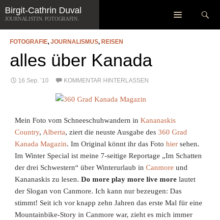
Zum
Suchen
Birgit-Cathrin Duval
SCHLAGWORT-ARCHIV: TRAVEL ALBERTA
Inhalt
JOURNALISTIN. FOTOGRAFIN.
springen
FOTOGRAFIE
,
JOURNALISMUS
,
REISEN
alles über Kanada
16 Sep. ’10
KOMMENTAR HINTERLASSEN
Mein Foto vom Schneeschuhwandern in
Kananaskis
Country
,
Alberta
, ziert die neuste Ausgabe des
360 Grad
Kanada Magazin
. Im Original könnt ihr das Foto
hier
sehen.
Im Winter Special ist meine 7-seitige Reportage „Im Schatten
der drei Schwestern“ über Winterurlaub in
Canmore
und
Kananaskis zu lesen.
Do more play more live more
lautet
der Slogan von Canmore. Ich kann nur bezeugen: Das
stimmt! Seit ich vor knapp
zehn Jahren das erste Mal für eine
Mountainbike-Story in Canmore war, zieht es mich immer