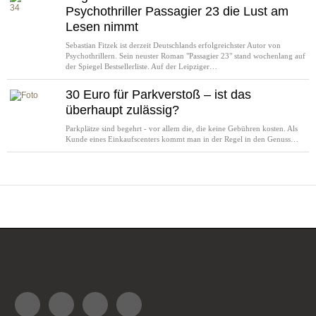
Psychothriller Passagier 23 die Lust am
Lesen nimmt
Sebastian Fitzek ist derzeit Deutschlands erfolgreichster Autor von
Psychothrillern. Sein neuster Roman "Passagier 23" stand wochenlang auf
der Spiegel Bestsellerliste. Auf der Leipziger…
30 Euro für Parkverstoß – ist das
überhaupt zulässig?
Parkplätze sind begehrt - vor allem die, die keine Gebühren kosten. Als
Kunde eines Einkaufscenters kommt man in der Regel in den Genuss…