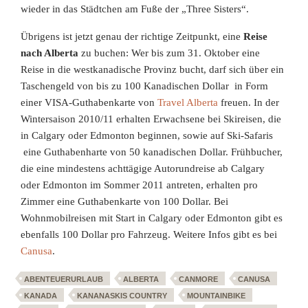
wieder in das Städtchen am Fuße der „Three Sisters“.
Übrigens ist jetzt genau der richtige Zeitpunkt, eine
Reise
nach Alberta
zu buchen: Wer bis zum 31. Oktober eine
Reise in die westkanadische Provinz bucht, darf sich über ein
Taschengeld von bis zu 100 Kanadischen Dollar in Form
einer VISA-Guthabenkarte von
Travel Alberta
freuen. In der
Wintersaison 2010/11 erhalten Erwachsene bei Skireisen, die
in Calgary oder Edmonton beginnen, sowie auf Ski-Safaris
eine Guthabenharte von 50 kanadischen Dollar. Frühbucher,
die eine mindestens achttägige Autorundreise ab Calgary
oder Edmonton im Sommer 2011 antreten, erhalten pro
Zimmer eine Guthabenkarte von 100 Dollar. Bei
Wohnmobilreisen mit Start in Calgary oder Edmonton gibt es
ebenfalls 100 Dollar pro Fahrzeug. Weitere
Infos gibt es bei
Canusa
.
ABENTEUERURLAUB
ALBERTA
CANMORE
CANUSA
KANADA
KANANASKIS COUNTRY
MOUNTAINBIKE