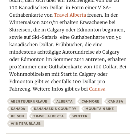
bucht, darf sich über ein Taschengeld von bis zu
100 Kanadischen Dollar in Form einer
VISA-
Guthabenkarte von
Travel Alberta
freuen. In der
Wintersaison 2010/11 erhalten Erwachsene bei
Skireisen, die in Calgary oder Edmonton beginnen,
sowie auf Ski-Safaris eine Guthabenharte von 50
kanadischen Dollar. Frühbucher, die eine
mindestens
achttägige Autorundreise ab Calgary
oder Edmonton im Sommer 2011 antreten, erhalten
pro Zimmer eine Guthabenkarte von 100 Dollar. Bei
Wohnmobilreisen mit Start in Calgary oder
Edmonton gibt es ebenfalls 100 Dollar pro
Fahrzeug. Weitere Infos gibt es bei
Canusa
.
ABENTEUERURLAUB
ALBERTA
CANMORE
CANUSA
KANADA
KANANASKIS COUNTRY
MOUNTAINBIKE
REISEN
TRAVEL ALBERTA
WINTER
WINTERURLAUB