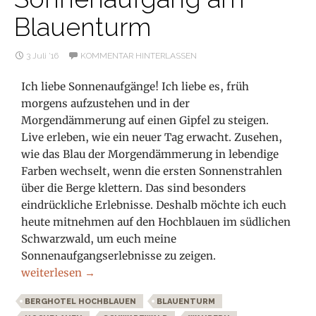
Blauenturm
3 Juli ’16
KOMMENTAR HINTERLASSEN
Ich liebe Sonnenaufgänge! Ich liebe es, früh
morgens aufzustehen und in der
Morgendämmerung auf einen Gipfel zu steigen.
Live erleben, wie ein neuer Tag erwacht. Zusehen,
wie das Blau der Morgendämmerung in lebendige
Farben wechselt, wenn die ersten Sonnenstrahlen
über die Berge klettern. Das sind besonders
eindrückliche Erlebnisse. Deshalb möchte ich euch
heute mitnehmen auf den Hochblauen im südlichen
Schwarzwald, um euch meine
Sonnenaufgangserlebnisse zu zeigen.
Darum lieben wir den Schwarzwald: Sonnenaufgang am
weiterlesen
→
BERGHOTEL HOCHBLAUEN
BLAUENTURM