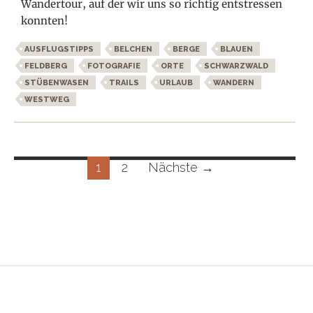
Wandertour, auf der wir uns so richtig entstressen
konnten!
AUSFLUGSTIPPS
BELCHEN
BERGE
BLAUEN
FELDBERG
FOTOGRAFIE
ORTE
SCHWARZWALD
STÜBENWASEN
TRAILS
URLAUB
WANDERN
WESTWEG
Beitragsnavigation
1
2
Nächste →