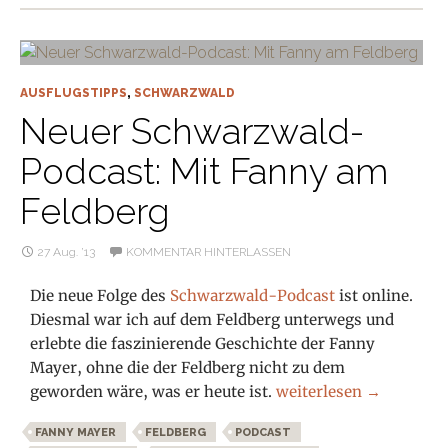
AUSFLUGSTIPPS
,
SCHWARZWALD
Neuer Schwarzwald-
Podcast: Mit Fanny am
Feldberg
27 Aug. ’13
KOMMENTAR HINTERLASSEN
Die neue Folge des
Schwarzwald-Podcast
ist online.
Diesmal war ich auf dem Feldberg unterwegs und
erlebte die faszinierende Geschichte der Fanny
Mayer, ohne die der Feldberg nicht zu dem
Neuer Schwarzwald-Pod
geworden wäre, was er heute ist.
weiterlesen
→
FANNY MAYER
FELDBERG
PODCAST