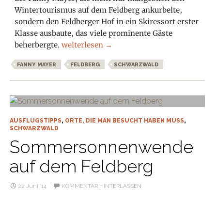
Wintertourismus auf dem Feldberg ankurbelte,
sondern den Feldberger Hof in ein Skiressort erster
Klasse ausbaute, das viele prominente Gäste
Mundarthörspiel Fanny im SWR4
beherbergte.
weiterlesen
→
FANNY MAYER
FELDBERG
SCHWARZWALD
AUSFLUGSTIPPS
,
ORTE, DIE MAN BESUCHT HABEN MUSS
,
SCHWARZWALD
Sommersonnenwende
auf dem Feldberg
22 Juni ’14
KOMMENTAR HINTERLASSEN