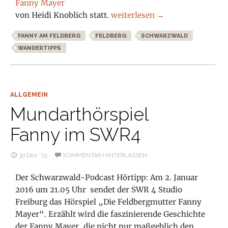
Fanny Mayer
Wenn Romanfiguren wandern –
von Heidi Knoblich statt.
weiterlesen
→
FANNY AM FELDBERG
FELDBERG
SCHWARZWALD
WANDERTIPPS
ALLGEMEIN
Mundarthörspiel
Fanny im SWR4
30 Dez. ’15
KOMMENTAR HINTERLASSEN
Der Schwarzwald-Podcast Hörtipp: Am 2. Januar
2016 um 21.05 Uhr sendet der SWR 4 Studio
Freiburg das Hörspiel „Die Feldbergmutter Fanny
Mayer“. Erzählt wird die faszinierende Geschichte
der Fanny Mayer, die nicht nur maßgeblich den