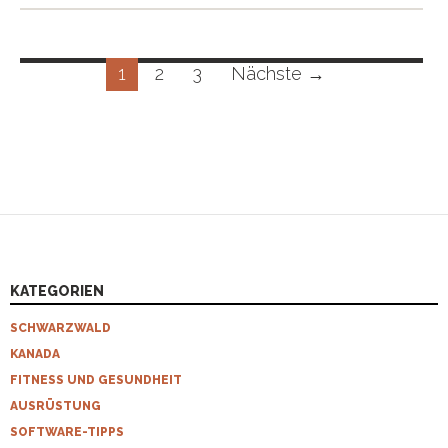
Beitragsnavigation
1
2
3
Nächste →
KATEGORIEN
SCHWARZWALD
KANADA
FITNESS UND GESUNDHEIT
AUSRÜSTUNG
SOFTWARE-TIPPS