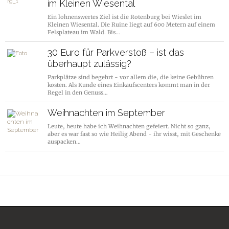
im Kleinen Wiesental
Ein lohnenswertes Ziel ist die Rotenburg bei Wieslet im
Kleinen Wiesental. Die Ruine liegt auf 600 Metern auf einem
Felsplateau im Wald. Bis…
30 Euro für Parkverstoß – ist das
überhaupt zulässig?
Parkplätze sind begehrt - vor allem die, die keine Gebühren
kosten. Als Kunde eines Einkaufscenters kommt man in der
Regel in den Genuss…
Weihnachten im September
Leute, heute habe ich Weihnachten gefeiert. Nicht so ganz,
aber es war fast so wie Heilig Abend - ihr wisst, mit Geschenke
auspacken…