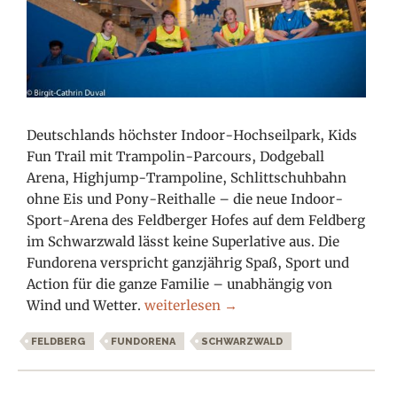
Deutschlands höchster Indoor-Hochseilpark, Kids
Fun Trail mit Trampolin-Parcours, Dodgeball
Arena, Highjump-Trampoline, Schlittschuhbahn
ohne Eis und Pony-Reithalle – die neue Indoor-
Sport-Arena des Feldberger Hofes auf dem Feldberg
im Schwarzwald lässt keine Superlative aus. Die
Fundorena verspricht ganzjährig Spaß, Sport und
Action für die ganze Familie – unabhängig von
Fundorena – die Arena für Magic Mom
Wind und Wetter.
weiterlesen
→
FELDBERG
FUNDORENA
SCHWARZWALD