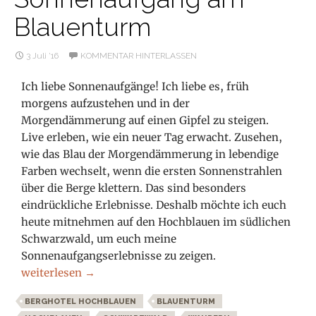
Blauenturm
3 Juli ’16
KOMMENTAR HINTERLASSEN
Ich liebe Sonnenaufgänge! Ich liebe es, früh
morgens aufzustehen und in der
Morgendämmerung auf einen Gipfel zu steigen.
Live erleben, wie ein neuer Tag erwacht. Zusehen,
wie das Blau der Morgendämmerung in lebendige
Farben wechselt, wenn die ersten Sonnenstrahlen
über die Berge klettern. Das sind besonders
eindrückliche Erlebnisse. Deshalb möchte ich euch
heute mitnehmen auf den Hochblauen im südlichen
Schwarzwald, um euch meine
Sonnenaufgangserlebnisse zu zeigen.
Darum lieben wir den Schwarzwald: Sonnenaufgang am
weiterlesen
→
BERGHOTEL HOCHBLAUEN
BLAUENTURM