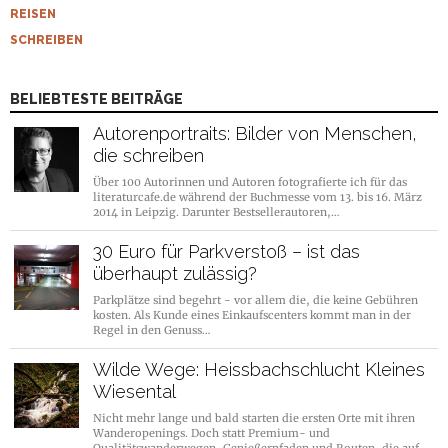
REISEN
SCHREIBEN
BELIEBTESTE BEITRÄGE
Autorenportraits: Bilder von Menschen,
die schreiben
Über 100 Autorinnen und Autoren fotografierte ich für das
literaturcafe.de während der Buchmesse vom 13. bis 16. März
2014 in Leipzig. Darunter Bestsellerautoren,…
30 Euro für Parkverstoß – ist das
überhaupt zulässig?
Parkplätze sind begehrt - vor allem die, die keine Gebühren
kosten. Als Kunde eines Einkaufscenters kommt man in der
Regel in den Genuss…
Wilde Wege: Heissbachschlucht Kleines
Wiesental
Nicht mehr lange und bald starten die ersten Orte mit ihren
Wanderopenings. Doch statt Premium- und