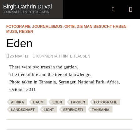
Zum
Suchen
Birgit-Cathrin Duval
SCHLAGWORT-ARCHIV: FARBEN
Inhalt
JOURNALISTIN. FOTOGRAFIN.
springen
FOTOGRAFIE
,
JOURNALISMUS
,
ORTE, DIE MAN BESUCHT HABEN
MUSS
,
REISEN
Eden
25 Nov. ’11
KOMMENTAR HINTERLASSEN
There were two trees in the garden.
The tree of life and the tree of knowledge.
Photo taken in Tansania, Serengeti National Park, Africa,
October 2011
AFRIKA
BAUM
EDEN
FARBEN
FOTOGRAFIE
LANDSCHAFT
LICHT
SERENGETI
TANSANIA