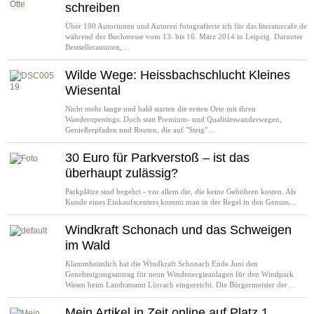
schreiben
Über 100 Autorinnen und Autoren fotografierte ich für das literaturcafe.de
während der Buchmesse vom 13. bis 16. März 2014 in Leipzig. Darunter
Bestsellerautoren,…
Wilde Wege: Heissbachschlucht Kleines
Wiesental
Nicht mehr lange und bald starten die ersten Orte mit ihren
Wanderopenings. Doch statt Premium- und Qualitätswanderwegen,
Genießerpfaden und Routen, die auf "Steig"…
30 Euro für Parkverstoß – ist das
überhaupt zulässig?
Parkplätze sind begehrt - vor allem die, die keine Gebühren kosten. Als
Kunde eines Einkaufscenters kommt man in der Regel in den Genuss…
Windkraft Schonach und das Schweigen
im Wald
Klammheimlich hat die Windkraft Schonach Ende Juni den
Genehmigungsantrag für neun Windenergieanlagen für den Windpark
Wasen beim Landratsamt Lörrach eingereicht. Die Bürgermeister der…
Mein Artikel in Zeit online auf Platz 1