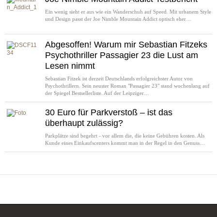
Ein wenig sieht er aus wie ein Wanderschuh auf Speed. Mit urbanem Style
und Design passt der Joe Nimble Mountain Addict optisch eher…
Abgesoffen! Warum mir Sebastian Fitzeks
Psychothriller Passagier 23 die Lust am
Lesen nimmt
Sebastian Fitzek ist derzeit Deutschlands erfolgreichster Autor von
Psychothrillern. Sein neuster Roman "Passagier 23" stand wochenlang auf
der Spiegel Bestsellerliste. Auf der Leipziger…
30 Euro für Parkverstoß – ist das
überhaupt zulässig?
Parkplätze sind begehrt - vor allem die, die keine Gebühren kosten. Als
Kunde eines Einkaufscenters kommt man in der Regel in den Genuss…