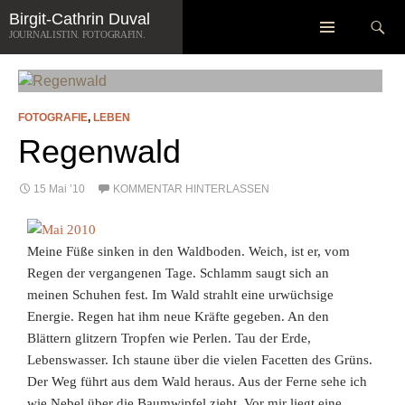
Zum
Suchen
Birgit-Cathrin Duval
SCHLAGWORT-ARCHIV: JAHRESZEITEN
Inhalt
JOURNALISTIN. FOTOGRAFIN.
springen
FOTOGRAFIE
,
LEBEN
Regenwald
15 Mai ’10
KOMMENTAR HINTERLASSEN
Meine Füße sinken in den Waldboden. Weich, ist er, vom
Regen der vergangenen Tage. Schlamm saugt sich an
meinen Schuhen fest. Im Wald strahlt eine urwüchsige
Energie. Regen hat ihm neue Kräfte gegeben. An den
Blättern glitzern Tropfen wie Perlen. Tau der Erde,
Lebenswasser. Ich staune über die vielen Facetten des Grüns.
Der Weg führt aus dem Wald heraus. Aus der Ferne sehe ich
wie Nebel über die Baumwipfel zieht. Vor mir liegt eine