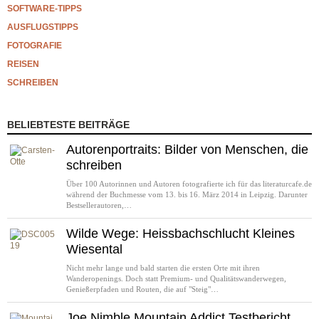
SOFTWARE-TIPPS
AUSFLUGSTIPPS
FOTOGRAFIE
REISEN
SCHREIBEN
BELIEBTESTE BEITRÄGE
Autorenportraits: Bilder von Menschen, die
schreiben
Über 100 Autorinnen und Autoren fotografierte ich für das literaturcafe.de
während der Buchmesse vom 13. bis 16. März 2014 in Leipzig. Darunter
Bestsellerautoren,…
Wilde Wege: Heissbachschlucht Kleines
Wiesental
Nicht mehr lange und bald starten die ersten Orte mit ihren
Wanderopenings. Doch statt Premium- und Qualitätswanderwegen,
Genießerpfaden und Routen, die auf "Steig"…
Joe Nimble Mountain Addict Testbericht