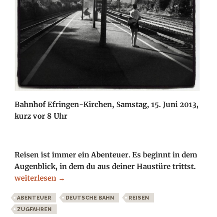
Bahnhof Efringen-Kirchen, Samstag, 15. Juni 2013,
kurz vor 8 Uhr
Reisen ist immer ein Abenteuer. Es beginnt in dem
Augenblick, in dem du aus deiner Haustüre trittst.
Reisen ist immer ein Abenteuer
weiterlesen
→
ABENTEUER
DEUTSCHE BAHN
REISEN
ZUGFAHREN