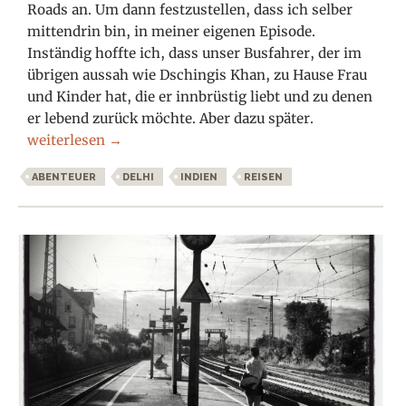
Roads an. Um dann festzustellen, dass ich selber
mittendrin bin, in meiner eigenen Episode.
Inständig hoffte ich, dass unser Busfahrer, der im
übrigen aussah wie Dschingis Khan, zu Hause Frau
und Kinder hat, die er innbrüstig liebt und zu denen
er lebend zurück möchte. Aber dazu später.
Indien – wundersam verrückt und abgefahren Teil 1
weiterlesen
→
ABENTEUER
DELHI
INDIEN
REISEN