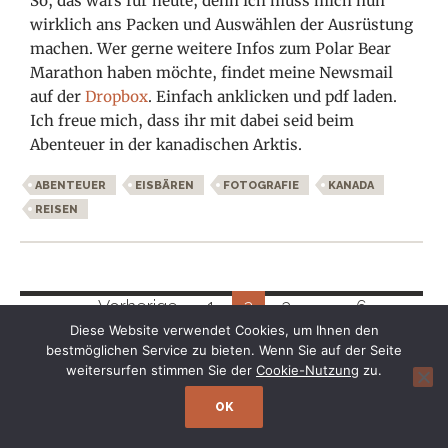
So, das wars für heute, denn ich muss mich nun
wirklich ans Packen und Auswählen der Ausrüstung
machen. Wer gerne weitere Infos zum Polar Bear
Marathon haben möchte, findet meine Newsmail
auf der
Dropbox
. Einfach anklicken und pdf laden.
Ich freue mich, dass ihr mit dabei seid beim
Abenteuer in der kanadischen Arktis.
ABENTEUER
EISBÄREN
FOTOGRAFIE
KANADA
REISEN
Beitragsnavigation
← Vorherige
1
2
3
…
6
Diese Website verwendet Cookies, um Ihnen den
Nächste →
bestmöglichen Service zu bieten. Wenn Sie auf der Seite
weitersurfen stimmen Sie der
Cookie-Nutzung
zu.
OK