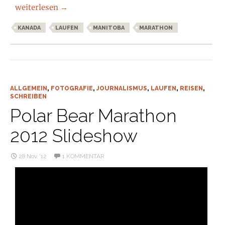
Polar Bear Marathon Churchill – The Movie
weiterlesen
→
KANADA
LAUFEN
MANITOBA
MARATHON
ALLGEMEIN
,
FOTOGRAFIE
,
JOURNALISMUS
,
LAUFEN
,
REISEN
,
SCHREIBEN
Polar Bear Marathon
2012 Slideshow
28 Nov. ’12
1 KOMMENTAR