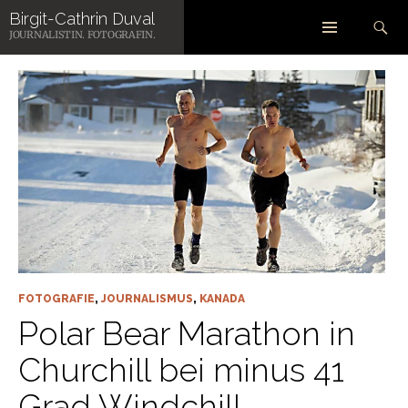
Zum
Suchen
Birgit-Cathrin Duval
Inhalt
SCHLAGWORT-ARCHIV: MARATHON
JOURNALISTIN. FOTOGRAFIN.
springen
FOTOGRAFIE
,
JOURNALISMUS
,
KANADA
Polar Bear Marathon in
Churchill bei minus 41
Grad Windchill