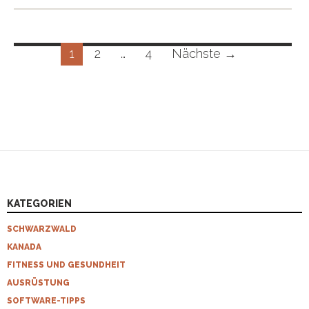
Beitragsnavigation
1
2
…
4
Nächste →
KATEGORIEN
SCHWARZWALD
KANADA
FITNESS UND GESUNDHEIT
AUSRÜSTUNG
SOFTWARE-TIPPS