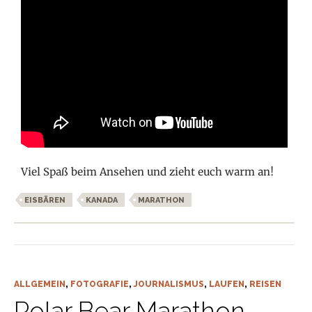
Viel Spaß beim Ansehen und zieht euch warm an!
EISBÄREN
KANADA
MARATHON
ALLGEMEIN
,
FOTOGRAFIE
,
JOURNALISMUS
,
LAUFEN
,
REISEN
Polar Bear Marathon