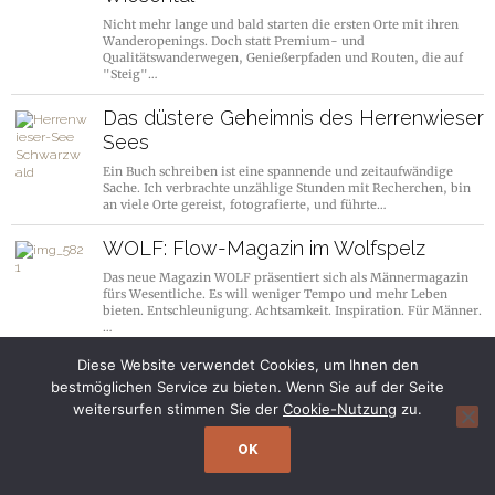
Nicht mehr lange und bald starten die ersten Orte mit ihren
Wanderopenings. Doch statt Premium- und
Qualitätswanderwegen, Genießerpfaden und Routen, die auf
"Steig"…
Das düstere Geheimnis des Herrenwieser
Sees
Ein Buch schreiben ist eine spannende und zeitaufwändige
Sache. Ich verbrachte unzählige Stunden mit Recherchen, bin
an viele Orte gereist, fotografierte, und führte…
WOLF: Flow-Magazin im Wolfspelz
Das neue Magazin WOLF präsentiert sich als Männermagazin
fürs Wesentliche. Es will weniger Tempo und mehr Leben
bieten. Entschleunigung. Achtsamkeit. Inspiration. Für Männer.
…
Diese Website verwendet Cookies, um Ihnen den
bestmöglichen Service zu bieten. Wenn Sie auf der Seite
weitersurfen stimmen Sie der
Cookie-Nutzung
zu.
OK